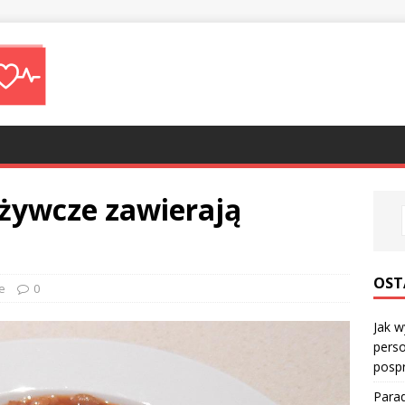
ożywcze zawierają
OST
e
0
Jak w
perso
posp
Parad