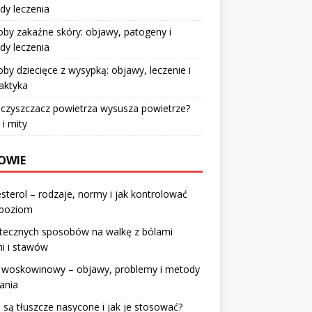
dy leczenia
by zakaźne skóry: objawy, patogeny i
dy leczenia
by dziecięce z wysypką: objawy, leczenie i
laktyka
czyszczacz powietrza wysusza powietrze?
 i mity
OWIE
sterol – rodzaje, normy i jak kontrolować
 poziom
utecznych sposobów na walkę z bólami
i i stawów
 woskowinowy – objawy, problemy i metody
ania
 są tłuszcze nasycone i jak je stosować?