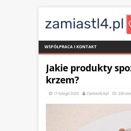
WSPÓŁPRACA I KONTAKT
Jakie produkty sp
krzem?
11 lutego 2020
ZamiastL4.pl
Zdrowi