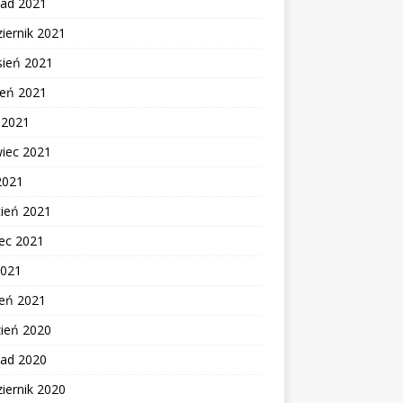
pad 2021
iernik 2021
sień 2021
ień 2021
c 2021
wiec 2021
2021
cień 2021
ec 2021
2021
zeń 2021
zień 2020
pad 2020
iernik 2020