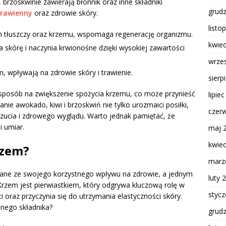
, brzoskwinie zawierają błonnik oraz inne składniki
grud
trawienny
oraz zdrowie skóry.
listo
 tłuszczy oraz krzemu, wspomaga regenerację organizmu.
kwie
skórę i naczynia krwionośne dzięki wysokiej zawartości
wrze
, wpływają na zdrowie skóry i trawienie.
sierp
sposób na zwiększenie spożycia krzemu, co może przynieść
lipie
nie awokado, kiwi i brzoskwiń nie tylko urozmaici posiłki,
czer
czucia i zdrowego wyglądu. Warto jednak pamiętać, że
i umiar.
maj 
kwie
rzem?
marz
 znane ze swojego korzystnego wpływu na zdrowie, a jednym
luty 
Krzem jest pierwiastkiem, który odgrywa kluczową rolę w
styc
i oraz przyczynia się do utrzymania elastyczności skóry.
nnego składnika?
grud