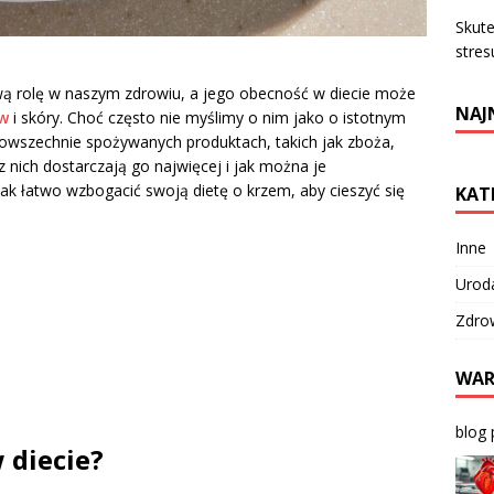
Skute
stres
wą rolę w naszym zdrowiu, a jego obecność w diecie może
NAJ
w
i skóry. Choć często nie myślimy o nim jako o istotnym
powszechnie spożywanych produktach, takich jak zboża,
z nich dostarczają go najwięcej i jak można je
ak łatwo wzbogacić swoją dietę o krzem, aby cieszyć się
KAT
Inne
Urod
Zdro
WAR
blog 
 diecie?