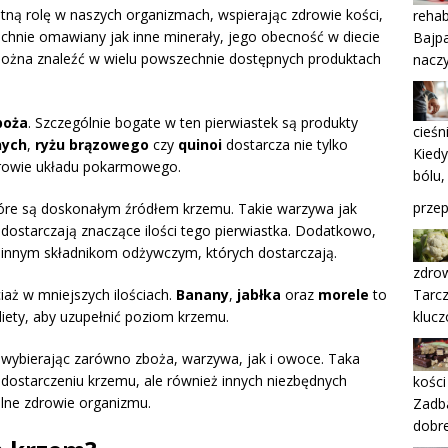
otną rolę w naszych organizmach, wspierając zdrowie kości,
rehab
echnie omawiany jak inne minerały, jego obecność w diecie
Bajpa
można znaleźć w wielu powszechnie dostępnych produktach
naczy
boża
. Szczególnie bogate w ten pierwiastek są produkty
cieśn
nych
,
ryżu brązowego
czy
quinoi
dostarcza nie tylko
Kiedy
zdrowie układu pokarmowego.
bólu,
przep
tóre są doskonałym źródłem krzemu. Takie warzywa jak
dostarczają znaczące ilości tego pierwiastka. Dodatkowo,
i innym składnikom odżywczym, których dostarczają.
zdrow
iaż w mniejszych ilościach.
Banany
,
jabłka
oraz
morele
to
Tarcz
iety, aby uzupełnić poziom krzemu.
klucz
wybierając zarówno zboża, warzywa, jak i owoce. Taka
dostarczeniu krzemu, ale również innych niezbędnych
kości
lne zdrowie organizmu.
Zadba
dobr