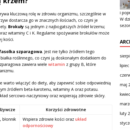
ą krzem?
i po
rywa kluczową rolę w zdrowiu organizmu, szczególnie w
W dzi
zyw dostarcza go w znacznych ilościach, co czyni je
sezon
ety.
Brokuły
są jednym z najbogatszych źródeł krzemu;
oraz witaminy C i K. Regularne spożywanie brokułów może
j kości.
ARC
fasolka szparagowa
. Jest nie tylko źródłem tego
sierp
i białka roślinnego, co czyni ją doskonałym dodatkiem do
szparagowa zawiera wiele
witamin
z grupy B, które
lipie
ganizmu.
czer
e warto włączyć do diety, aby zapewnić sobie odpowiednią
maj 
ym źródłem beta-karotenu, witaminy A oraz potasu.
kwie
układ sercowo-naczyniowy oraz wspierają zdrowie skóry.
marz
dżywcze
Korzyści zdrowotne
luty 
, błonnik
Wspiera zdrowie kości oraz
układ
styc
odpornościowy