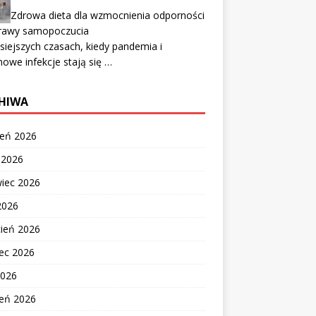
Zdrowa dieta dla wzmocnienia odporności
prawy samopoczucia
siejszych czasach, kiedy pandemia i
owe infekcje stają się …
HIWA
ień 2026
c 2026
wiec 2026
2026
cień 2026
ec 2026
2026
zeń 2026