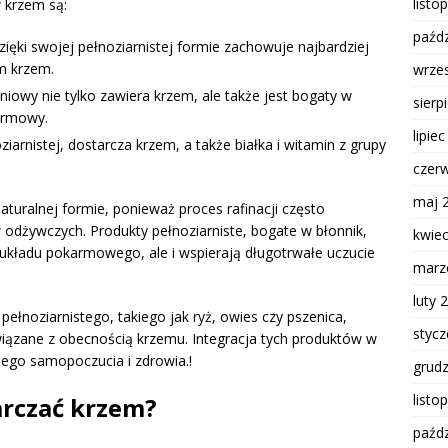
listo
 krzem są:
paźdz
zięki swojej pełnoziarnistej formie zachowuje najbardziej
m krzem.
wrze
niowy nie tylko zawiera krzem, ale także jest bogaty w
sierp
armowy.
lipie
iarnistej, dostarcza krzem, a także białka i witamin z grupy
czer
maj 
aturalnej formie, ponieważ proces rafinacji często
 odżywczych. Produkty pełnoziarniste, bogate w błonnik,
kwie
 układu pokarmowego, ale i wspierają długotrwałe uczucie
marz
luty 
ełnoziarnistego, takiego jak ryż, owies czy pszenica,
styc
wiązane z obecnością krzemu. Integracja tych produktów w
nego samopoczucia i zdrowia.!
grud
listo
arczać krzem?
paźdz