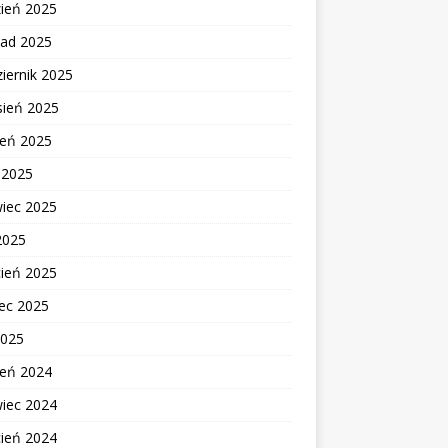
zień 2025
pad 2025
iernik 2025
sień 2025
ień 2025
c 2025
wiec 2025
2025
cień 2025
ec 2025
2025
ień 2024
wiec 2024
cień 2024