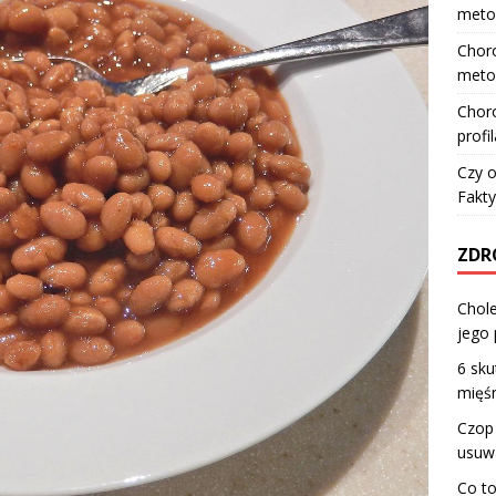
meto
Choro
meto
Choro
profi
Czy o
Fakty
ZDR
Chole
jego
6 sk
mięśn
Czop
usuw
Co to