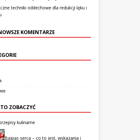
czne techniki oddechowe dla redukcji lęku i
u
NOWSZE KOMENTARZE
EGORIE
a
wie
TO ZOBACZYĆ
przepisy kulinarne
Bajpas serca – co to jest, wskazania i