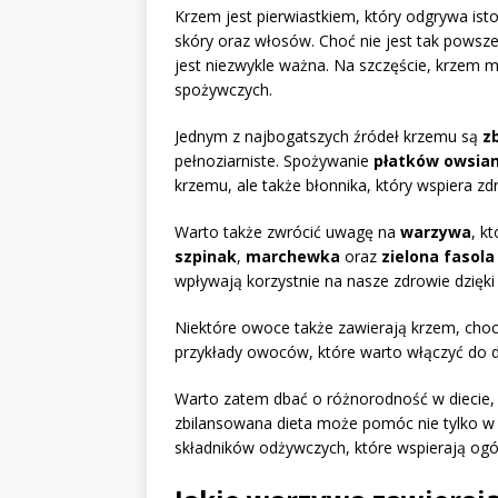
Krzem jest pierwiastkiem, który odgrywa ist
skóry oraz włosów. Choć nie jest tak powsz
jest niezwykle ważna. Na szczęście, krzem 
spożywczych.
Jednym z najbogatszych źródeł krzemu są
z
pełnoziarniste. Spożywanie
płatków owsia
krzemu, ale także błonnika, który wspiera 
Warto także zwrócić uwagę na
warzywa
, k
szpinak
,
marchewka
oraz
zielona fasola
wpływają korzystnie na nasze zdrowie dzięk
Niektóre owoce także zawierają krzem, choc
przykłady owoców, które warto włączyć do d
Warto zatem dbać o różnorodność w diecie, 
zbilansowana dieta może pomóc nie tylko w 
składników odżywczych, które wspierają ogó