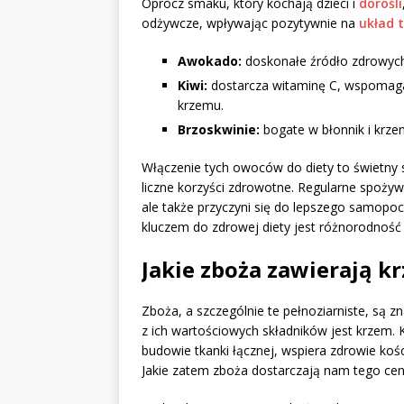
Oprócz smaku, który kochają dzieci i
dorośli
odżywcze, wpływając pozytywnie na
układ 
Awokado:
doskonałe źródło zdrowych
Kiwi:
dostarcza witaminę C, wspomaga 
krzemu.
Brzoskwinie:
bogate w błonnik i krzem
Włączenie tych owoców do diety to świetny 
liczne korzyści zdrowotne. Regularne spożywa
ale także przyczyni się do lepszego samopo
kluczem do zdrowej diety jest różnorodność 
Jakie zboża zawierają k
Zboża, a szczególnie te pełnoziarniste, są
z ich wartościowych składników jest krzem. 
budowie tkanki łącznej, wspiera zdrowie kośc
Jakie zatem zboża dostarczają nam tego ce