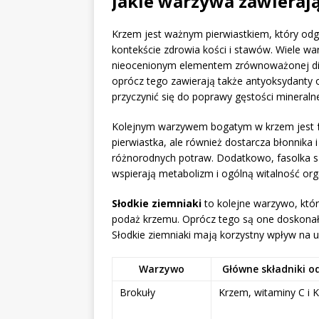
Jakie warzywa zawieraj
Krzem jest ważnym pierwiastkiem, który odg
kontekście zdrowia kości i stawów. Wiele war
nieocenionym elementem zrównoważonej di
oprócz tego zawierają także antyoksydanty 
przyczynić się do poprawy gęstości mineralne
Kolejnym warzywem bogatym w krzem jest
pierwiastka, ale również dostarcza błonnika 
różnorodnych potraw. Dodatkowo, fasolka 
wspierają metabolizm i ogólną witalność or
Słodkie ziemniaki
to kolejne warzywo, któr
podaż krzemu. Oprócz tego są one doskonał
Słodkie ziemniaki mają korzystny wpływ na 
Warzywo
Główne składniki o
Brokuły
Krzem, witaminy C i K