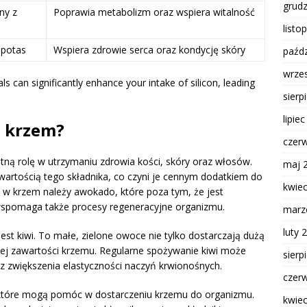
grud
ny z
Poprawia metabolizm oraz wspiera witalność
listo
 potas
Wspiera zdrowie serca oraz kondycję skóry
paźdz
wrze
s can significantly enhance your intake of silicon, leading
sierp
lipie
w krzem?
czer
otną rolę w utrzymaniu zdrowia kości, skóry oraz włosów.
maj 
artością tego składnika, co czyni je cennym dodatkiem do
kwie
 w krzem należy awokado, które poza tym, że jest
spomaga także procesy regeneracyjne organizmu.
marz
luty 
st kiwi. To małe, zielone owoce nie tylko dostarczają dużą
kiej zawartości krzemu. Regularne spożywanie kiwi może
sierp
az zwiększenia elastyczności naczyń krwionośnych.
czer
 które mogą pomóc w dostarczeniu krzemu do organizmu.
kwie