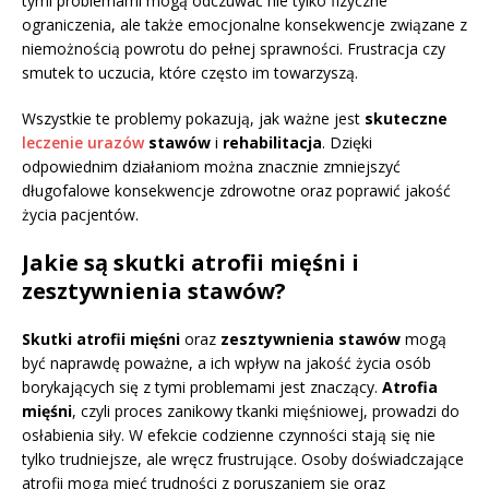
tymi problemami mogą odczuwać nie tylko fizyczne
ograniczenia, ale także emocjonalne konsekwencje związane z
niemożnością powrotu do pełnej sprawności. Frustracja czy
smutek to uczucia, które często im towarzyszą.
Wszystkie te problemy pokazują, jak ważne jest
skuteczne
leczenie urazów
stawów
i
rehabilitacja
. Dzięki
odpowiednim działaniom można znacznie zmniejszyć
długofalowe konsekwencje zdrowotne oraz poprawić jakość
życia pacjentów.
Jakie są skutki atrofii mięśni i
zesztywnienia stawów?
Skutki atrofii mięśni
oraz
zesztywnienia stawów
mogą
być naprawdę poważne, a ich wpływ na jakość życia osób
borykających się z tymi problemami jest znaczący.
Atrofia
mięśni
, czyli proces zanikowy tkanki mięśniowej, prowadzi do
osłabienia siły. W efekcie codzienne czynności stają się nie
tylko trudniejsze, ale wręcz frustrujące. Osoby doświadczające
atrofii mogą mieć trudności z poruszaniem się oraz