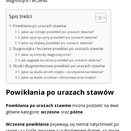
diagnostyce i leczeniu.
Spis treści
Powikłania po urazach stawów
Jakie są rodzaje powikłań po urazach stawów?
Jakie są przyczyny powikłań po urazach stawów?
Jakie są objawy powikłań po urazach stawów?
Diagnostyka i leczenie powikłań po urazach stawów
Jakie są metody diagnostyczne?
Jak wygląda leczenie powikłań po urazach stawów?
Skutki długoterminowe powikłań po urazach stawów
Jakie są skutki atrofii mięśni i zesztywnienia stawów?
Jakie są skutki zrostów i zbliznowacenia mięśni?
Powikłania po urazach stawów
Powikłania po urazach stawów
można podzielić na dwie
główne kategorie:
wczesne
oraz
późne
.
Wczesne powikłania
pojawiają się niemal natychmiast po
urazie i są ściśle związane z uszkodzeniem tkanek, co może