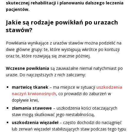
skutecznej rehabilitacji i planowaniu dalszego leczenia
pacjentów.
Jakie są rodzaje powikłań po urazach
stawów?
Powikłania wynikające z urazów stawów można podzielić na
dwie główne grupy: te, które występują wkrótce po kontuzji
oraz te, które rozwijają się znacznie później.
Wczesne powikłania
są zauważalne niemal natychmiast po
urazie. Do najczęstszych z nich zaliczamy:
martwicę tkanek
– ma miejsce w sytuacji
uszkodzenia
naczyń krwionośnych
, co prowadzi do zaburzeń w
dopływie krwi,
złamania stawowe
– uszkodzenia kości otaczających
staw mogą skutkować jego niestabilnością,
uszkodzenia więzadeł
– często dochodzi do naciągnięć
lub zerwań więzadeł stabilizujących staw podczas tego typu