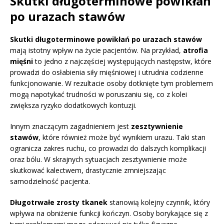
Skutki długoterminowe powikłań
po urazach stawów
Skutki długoterminowe powikłań po urazach stawów
mają istotny wpływ na życie pacjentów. Na przykład,
atrofia
mięśni
to jedno z najczęściej występujących następstw, które
prowadzi do osłabienia siły mięśniowej i utrudnia codzienne
funkcjonowanie. W rezultacie osoby dotknięte tym problemem
mogą napotykać trudności w poruszaniu się, co z kolei
zwiększa ryzyko dodatkowych kontuzji.
Innym znaczącym zagadnieniem jest
zesztywnienie
stawów
, które również może być wynikiem urazu. Taki stan
ogranicza zakres ruchu, co prowadzi do dalszych komplikacji
oraz bólu. W skrajnych sytuacjach zesztywnienie może
skutkować kalectwem, drastycznie zmniejszając
samodzielność pacjenta.
Długotrwałe zrosty tkanek
stanowią kolejny czynnik, który
wpływa na obniżenie funkcji kończyn. Osoby borykające się z