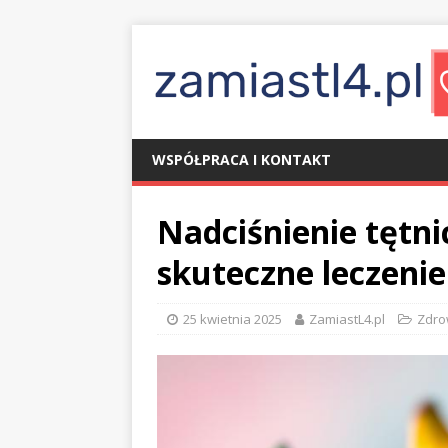
WSPÓŁPRACA I KONTAKT
Nadciśnienie tętni
skuteczne leczenie
25 kwietnia 2025
ZamiastL4.pl
Zdro