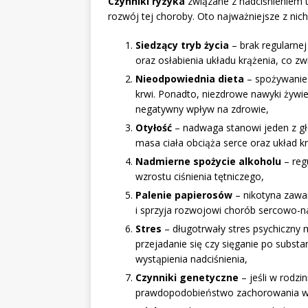
Czynniki ryzyka
związane z nadciśnieniem 
rozwój tej choroby. Oto najważniejsze z nich
Siedzący tryb życia
– brak regularnej
oraz osłabienia układu krążenia, co zw
Nieodpowiednia dieta
– spożywanie d
krwi. Ponadto, niezdrowe nawyki żywi
negatywny wpływ na zdrowie,
Otyłość
– nadwaga stanowi jeden z gł
masa ciała obciąża serce oraz układ kr
Nadmierne spożycie alkoholu
– reg
wzrostu ciśnienia tętniczego,
Palenie papierosów
– nikotyna zawa
i sprzyja rozwojowi chorób sercowo-n
Stres
– długotrwały stres psychiczny
przejadanie się czy sięganie po subst
wystąpienia nadciśnienia,
Czynniki genetyczne
– jeśli w rodzin
prawdopodobieństwo zachorowania w k