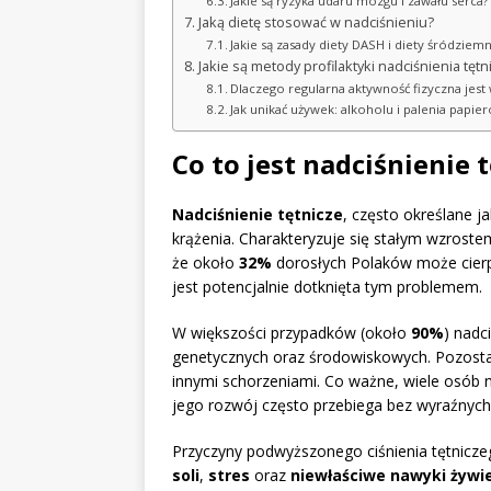
Jakie są ryzyka udaru mózgu i zawału serca?
Jaką dietę stosować w nadciśnieniu?
Jakie są zasady diety DASH i diety śródzie
Jakie są metody profilaktyki nadciśnienia tęt
Dlaczego regularna aktywność fizyczna jest
Jak unikać używek: alkoholu i palenia papie
Co to jest nadciśnienie 
Nadciśnienie tętnicze
, często określane j
krążenia. Charakteryzuje się stałym wzroste
że około
32%
dorosłych Polaków może cierpi
jest potencjalnie dotknięta tym problemem.
W większości przypadków (około
90%
) nadc
genetycznych oraz środowiskowych. Pozosta
innymi schorzeniami. Co ważne, wiele osób n
jego rozwój często przebiega bez wyraźnyc
Przyczyny podwyższonego ciśnienia tętnicz
soli
,
stres
oraz
niewłaściwe nawyki żywi