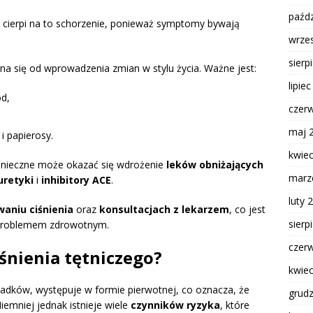
paźdz
e cierpi na to schorzenie, ponieważ symptomy bywają
wrze
sierp
a się od wprowadzenia zmian w stylu życia. Ważne jest:
lipie
ód,
czer
maj 
i papierosy.
kwie
nieczne może okazać się wdrożenie
leków obniżających
marz
uretyki
i
inhibitory ACE
.
luty 
aniu ciśnienia
oraz
konsultacjach z lekarzem
, co jest
sierp
 problemem zdrowotnym.
czer
iśnienia tętniczego?
kwie
adków, występuje w formie pierwotnej, co oznacza, że
grud
iemniej jednak istnieje wiele
czynników ryzyka
, które