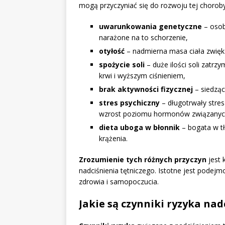
mogą przyczyniać się do rozwoju tej choroby
uwarunkowania genetyczne
– osoby
narażone na to schorzenie,
otyłość
– nadmierna masa ciała zwięks
spożycie soli
– duże ilości soli zatrz
krwi i wyższym ciśnieniem,
brak aktywności fizycznej
– siedząc
stres psychiczny
– długotrwały stres
wzrost poziomu hormonów związanych
dieta uboga w błonnik
– bogata w t
krążenia.
Zrozumienie tych różnych przyczyn
jest 
nadciśnienia tętniczego. Istotne jest pode
zdrowia i samopoczucia.
Jakie są czynniki ryzyka nad