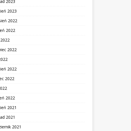
pad 2023
cień 2023
sień 2022
ień 2022
c 2022
wiec 2022
2022
cień 2022
ec 2022
2022
zeń 2022
zień 2021
pad 2021
iernik 2021