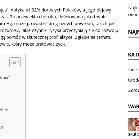
Najl
bójca”, dotyka aż 32% dorosłych Polaków, a jego objawy
odpo
zas. Ta przewlekła choroba, definiowana jako trwałe
 mm Hg, może prowadzić do groźnych powikłań, takich jak
ozumieć, jakie czynniki ryzyka przyczyniają się do rozwoju
NAJ
mogą pomóc w skutecznej profilaktyce. Zgłębienie tematu
rowie, który może uratować życie.
KAT
Inne
ienia?
Urod
Zdro
WAR
ienia?
ć?
skute