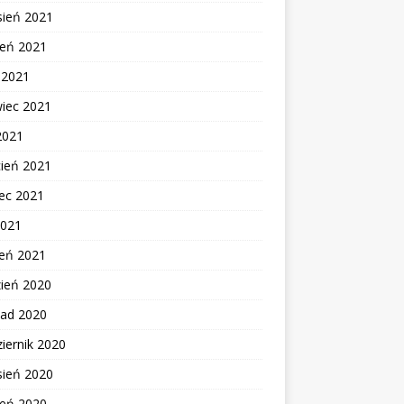
sień 2021
ień 2021
c 2021
wiec 2021
2021
cień 2021
ec 2021
2021
zeń 2021
zień 2020
pad 2020
iernik 2020
sień 2020
ień 2020