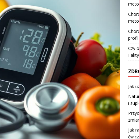
meto
Choro
meto
Choro
profi
Czy o
Fakty
ZDR
Jak u
Natur
i sup
Przyc
zmia
Jak r
ćwicz