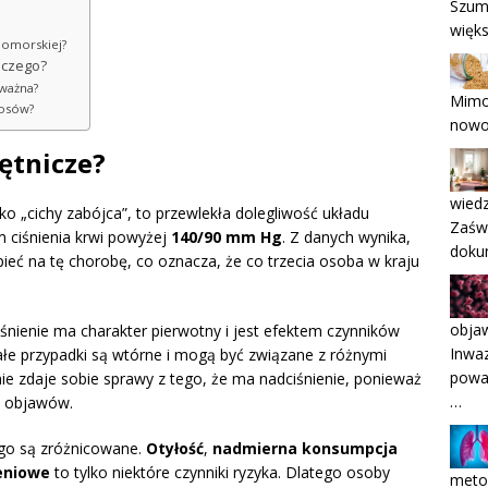
Szumy
więks
mnomorskiej?
niczego?
 ważna?
Mimo
rosów?
nowo
tętnicze?
wiedz
ako „cichy zabójca”, to przewlekła dolegliwość układu
Zaświ
m ciśnienia krwi powyżej
140/90 mm Hg
. Z danych wynika,
dokum
eć na tę chorobę, co oznacza, że co trzecia osoba w kraju
objaw
iśnienie ma charakter pierwotny i jest efektem czynników
Inwa
łe przypadki są wtórne i mogą być związane z różnymi
poważ
ie zdaje sobie sprawy z tego, że ma nadciśnienie, ponieważ
…
h objawów.
ego są zróżnicowane.
Otyłość
,
nadmierna konsumpcja
eniowe
to tylko niektóre czynniki ryzyka. Dlatego osoby
meto