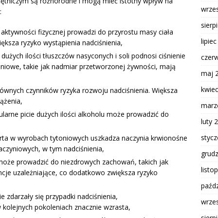
tętniczym są różnorodne i mogą mieć istotny wpływ na
wrze
:
sierp
 aktywności fizycznej prowadzi do przyrostu masy ciała
lipie
iększa ryzyko wystąpienia nadciśnienia,
użych ilości tłuszczów nasyconych i soli podnosi ciśnienie
czer
eniowe, takie jak nadmiar przetworzonej żywności, mają
maj 
kwie
ównych czynników ryzyka rozwoju nadciśnienia. Większa
ążenia,
marz
ularne picie dużych ilości alkoholu może prowadzić do
luty 
styc
rta w wyrobach tytoniowych uszkadza naczynia krwionośne
aczyniowych, w tym nadciśnienia,
grud
 może prowadzić do niezdrowych zachowań, takich jak
listo
ancje uzależniające, co dodatkowo zwiększa ryzyko
paźdz
ie zdarzały się przypadki nadciśnienia,
wrze
olejnych pokoleniach znacznie wzrasta,
sierp