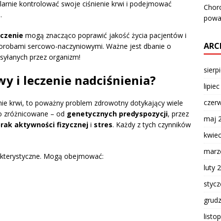
larnie kontrolować swoje ciśnienie krwi i podejmować
Chor
.
powa
czenie
mogą znacząco poprawić jakość życia pacjentów i
ARC
horobami sercowo-naczyniowymi. Ważne jest dbanie o
syłanych przez organizm!
sierp
wy i leczenie nadciśnienia?
lipie
czer
ienie krwi, to poważny problem zdrowotny dotykający wiele
zo zróżnicowane – od
genetycznych predyspozycji
, przez
maj 
rak aktywności fizycznej
i
stres
. Każdy z tych czynników
kwie
marz
akterystyczne. Mogą obejmować:
luty 
styc
grud
listo