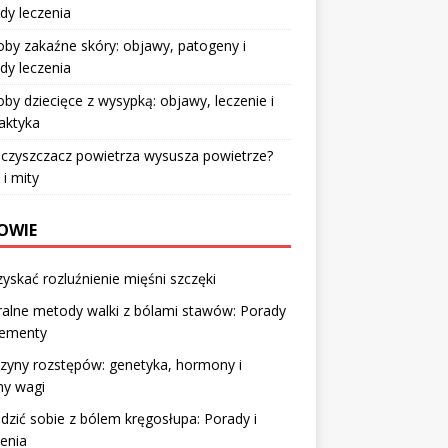
dy leczenia
by zakaźne skóry: objawy, patogeny i
dy leczenia
by dziecięce z wysypką: objawy, leczenie i
laktyka
czyszczacz powietrza wysusza powietrze?
 i mity
OWIE
zyskać rozluźnienie mięśni szczęki
alne metody walki z bólami stawów: Porady
lementy
zyny rozstępów: genetyka, hormony i
ny wagi
adzić sobie z bólem kręgosłupa: Porady i
enia