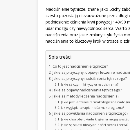
Nadciśnienie tętnicze, znane jako „cichy za
często pozostają niezauważone przez długi c
podniesienie ciśnienia krwi powyżej 140/90
udar mózgu czy niewydolność serca. Warto zr
nadciśnienia oraz jakie zmiany stylu życia 
nadciśnienia to kluczowy krok w trosce o zd
Spis treści
Co to jest nadciśnienie tętnicze?
Jakie są przyczyny, objawy i leczenie nadciśn
Jakie są przyczyny nadciśnienia tętniczego?
Jakie są czynniki ryzyka nadciśnienia?
Jakie są objawy nadciśnienia tętniczego?
Jakie są metody leczenia nadciśnienia?
Jakie jest leczenie farmakologiczne nadciśn
Jak wygląda terapia niefarmakologiczna?
Jakie są powikłania nadciśnienia tętniczego?
Jakie choroby układu krążenia mogą wystąpi
Jakie są skutki niewydolności nerek i serca?