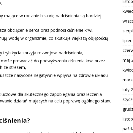
listo
.
kwie
 mające w rodzinie historię nadciśnienia są bardziej
wrze
za obciążenie serca oraz podnosi ciśnienie krwi,
sierp
ymują wodę w organizmie, co skutkuje większą objętością
lipie
czer
y tryb życia sprzyja rozwojowi nadciśnienia,
maj 
 może prowadzić do podwyższenia ciśnienia krwi przez
 ze stresem,
kwie
łuszcze nasycone negatywnie wpływa na zdrowie układu
marz
luty 
kluczowe dla skutecznego zapobiegania oraz leczenia
styc
jmowanie działań mających na celu poprawę ogólnego stanu
grud
listo
ciśnienia?
paźdz