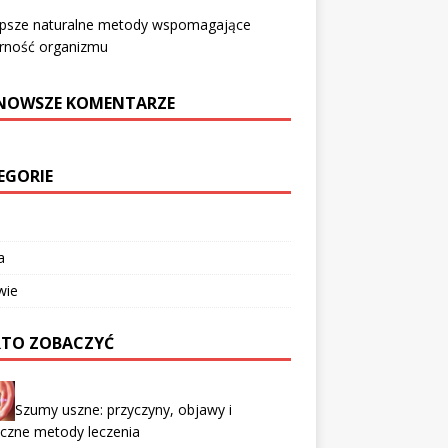
epsze naturalne metody wspomagające
rność organizmu
NOWSZE KOMENTARZE
EGORIE
a
wie
TO ZOBACZYĆ
Szumy uszne: przyczyny, objawy i
czne metody leczenia