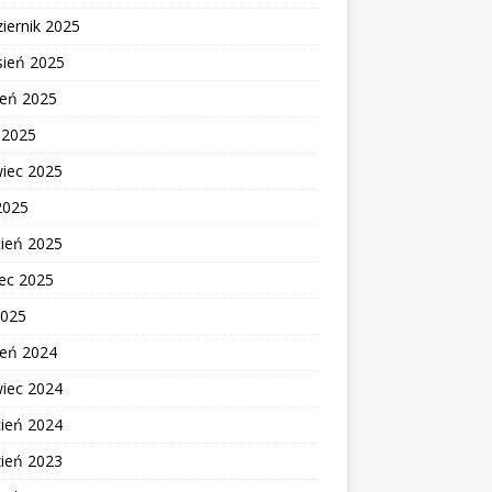
iernik 2025
sień 2025
ień 2025
c 2025
wiec 2025
2025
cień 2025
ec 2025
2025
ień 2024
wiec 2024
cień 2024
zień 2023