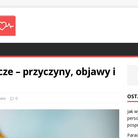
cze – przyczyny, objawy i
OST
wie
0
Jak w
perso
posp
Parad