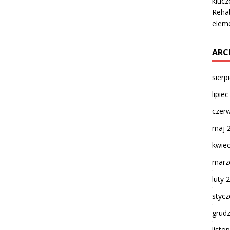
klucz
Rehab
eleme
ARC
sierp
lipie
czer
maj 
kwie
marz
luty 
styc
grud
listo