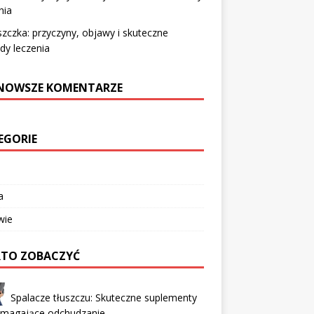
nia
zczka: przyczyny, objawy i skuteczne
dy leczenia
NOWSZE KOMENTARZE
EGORIE
a
wie
TO ZOBACZYĆ
Spalacze tłuszczu: Skuteczne suplementy
magające odchudzanie