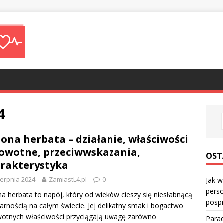
4
lona herbata – działanie, właściwości
owotne, przeciwwskazania,
OST
rakterystyka
ierpnia 2024
ZamiastL4.pl
0
Jak w
perso
na herbata to napój, który od wieków cieszy się niesłabnącą
posp
arnością na całym świecie. Jej delikatny smak i bogactwo
otnych właściwości przyciągają uwagę zarówno
Parad