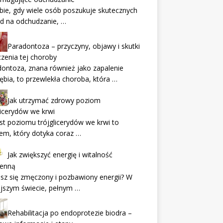
ie, gdy wiele osób poszukuje skutecznych
d na odchudzanie, …
Paradontoza – przyczyny, objawy i skutki
czenia tej choroby
ontoza, znana również jako zapalenie
ębia, to przewlekła choroba, która …
Jak utrzymać zdrowy poziom
licerydów we krwi
t poziomu trójglicerydów we krwi to
em, który dotyka coraz …
Jak zwiększyć energię i witalność
ienną
sz się zmęczony i pozbawiony energii? W
ejszym świecie, pełnym …
Rehabilitacja po endoprotezie biodra –