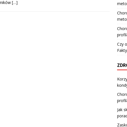
śników
[…]
meto
Choro
meto
Choro
profi
Czy o
Fakty
ZDR
Korzy
kond
Choro
profi
Jak s
pora
Zaskó