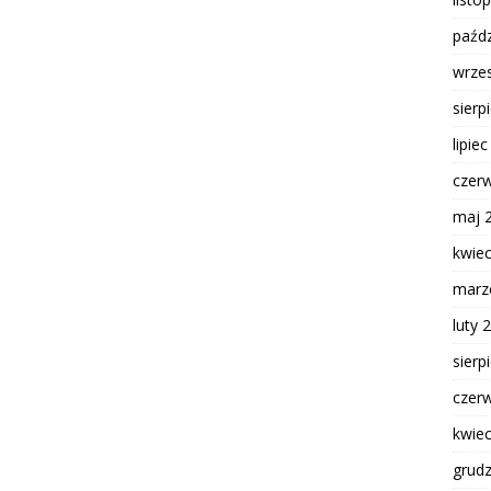
paźdz
wrze
sierp
lipie
czer
maj 
kwie
marz
luty 
sierp
czer
kwie
grud