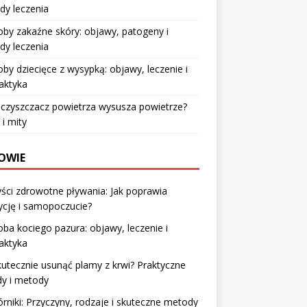
dy leczenia
by zakaźne skóry: objawy, patogeny i
dy leczenia
by dziecięce z wysypką: objawy, leczenie i
laktyka
czyszczacz powietrza wysusza powietrze?
 i mity
OWIE
ści zdrowotne pływania: Jak poprawia
ycję i samopoczucie?
ba kociego pazura: objawy, leczenie i
laktyka
kutecznie usunąć plamy z krwi? Praktyczne
dy i metody
rniki: Przyczyny, rodzaje i skuteczne metody