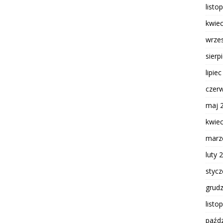
listo
kwie
wrze
sierp
lipie
czer
maj 
kwie
marz
luty 
styc
grud
listo
paźdz