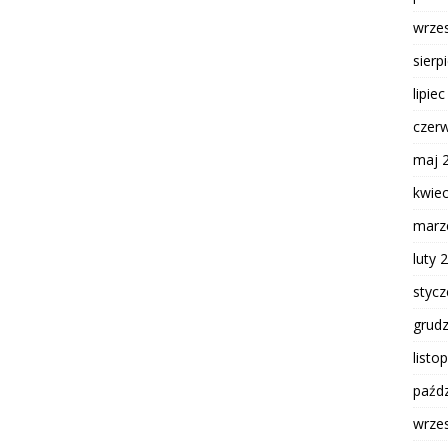
wrze
sierp
lipie
czer
maj 
kwie
marz
luty 
styc
grud
listo
paźdz
wrze