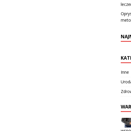
lecze
Oprys
meto
NAJ
KAT
Inne
Urod
Zdro
WAR
wspo