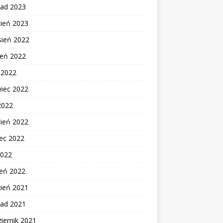
pad 2023
cień 2023
sień 2022
ień 2022
c 2022
wiec 2022
2022
cień 2022
ec 2022
2022
zeń 2022
zień 2021
pad 2021
iernik 2021