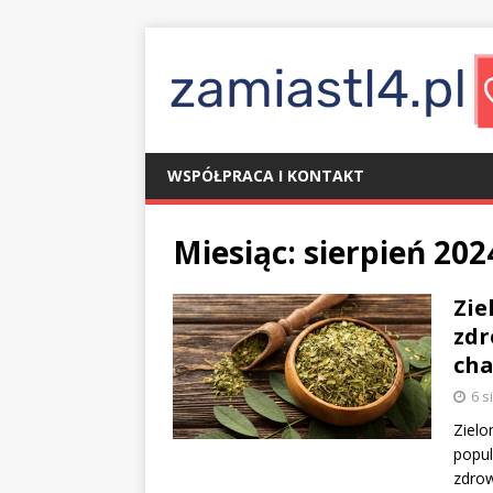
WSPÓŁPRACA I KONTAKT
Miesiąc:
sierpień 202
Zie
zdr
cha
6 s
Zielo
popul
zdrow