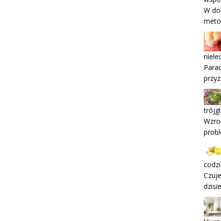
W dob
meto
niele
Parad
przyz
trójg
Wzros
probl
codz
Czuje
dzisi