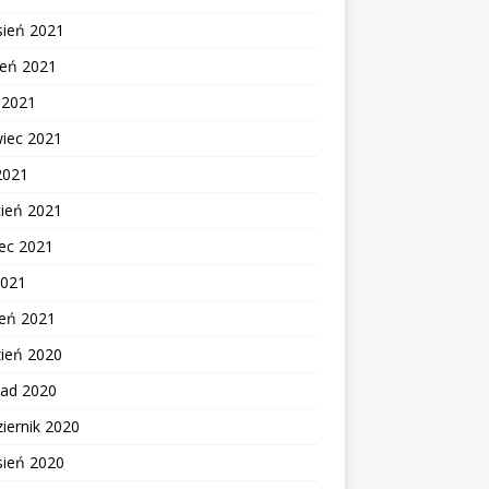
sień 2021
ień 2021
c 2021
wiec 2021
2021
cień 2021
ec 2021
2021
zeń 2021
zień 2020
pad 2020
iernik 2020
sień 2020