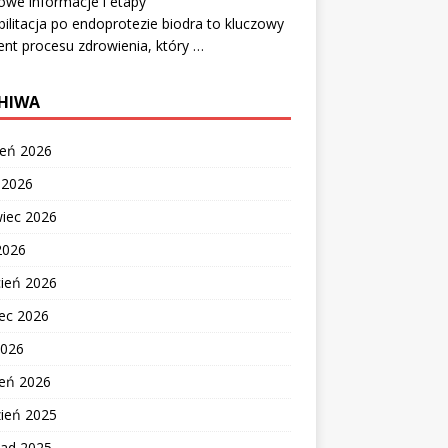
owe informacje i etapy
ilitacja po endoprotezie biodra to kluczowy
nt procesu zdrowienia, który …
HIWA
ień 2026
c 2026
wiec 2026
2026
cień 2026
ec 2026
2026
zeń 2026
zień 2025
pad 2025