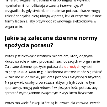
minerału. Regularne badania krwi pomagają w wykryciu
hiperkaliemii i umożliwiają wczesną interwencję. W
przypadkach, gdy stwierdzono nadmiar potasu, lekarze mogą
zalecić specjalną dietę ubogą w potas, leki diuretyczne lub inne
formy leczenia, aby przywrócić równowagę elektrolitową w
organizmie.
Jakie są zalecane dzienne normy
spożycia potasu?
Potas jest niezwykle istotnym minerałem, który odgrywa
kluczową rolę w wielu procesach zachodzących w organizmie.
Zalecane dzienne spożycie potasu dla
dorosłych
wynosi
między
3500 a 4700 mg
, a konkretna wartość może się różnić
w zależności od wieku, płci oraz poziomu aktywności fizycznej.
Na przykład, osoby prowadzące aktywny tryb życia, w tym
sportowcy, mogą potrzebować większych ilości potasu, aby
sprostać wymaganiom związanym z wysiłkiem fizycznym.
Potas ma wiele funkcji, które są kluczowe dla zdrowia. Przede