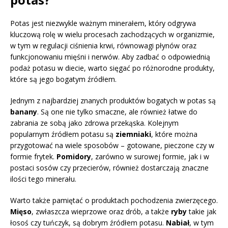
Potas jest niezwykle ważnym minerałem, który odgrywa
kluczową rolę w wielu procesach zachodzących w organizmie,
w tym w regulacji ciśnienia krwi, równowagi płynów oraz
funkcjonowaniu mięśni i nerwów. Aby zadbać o odpowiednią
podaż potasu w diecie, warto sięgać po różnorodne produkty,
które są jego bogatym źródłem.
Jednym z najbardziej znanych produktów bogatych w potas są
banany
. Są one nie tylko smaczne, ale również łatwe do
zabrania ze sobą jako zdrowa przekąska. Kolejnym
popularnym źródłem potasu są
ziemniaki
, które można
przygotować na wiele sposobów – gotowane, pieczone czy w
formie frytek.
Pomidory
, zarówno w surowej formie, jak i w
postaci sosów czy przecierów, również dostarczają znaczne
ilości tego minerału.
Warto także pamiętać o produktach pochodzenia zwierzęcego.
Mięso
, zwłaszcza wieprzowe oraz drób, a także
ryby
takie jak
łosoś czy tuńczyk, są dobrym źródłem potasu.
Nabiał
, w tym