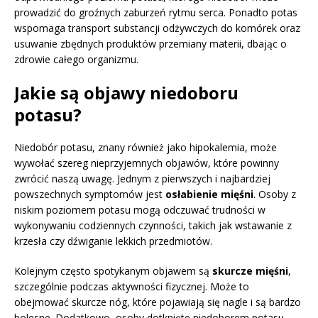
prowadzić do groźnych zaburzeń rytmu serca. Ponadto potas
wspomaga transport substancji odżywczych do komórek oraz
usuwanie zbędnych produktów przemiany materii, dbając o
zdrowie całego organizmu.
Jakie są objawy niedoboru
potasu?
Niedobór potasu, znany również jako hipokalemia, może
wywołać szereg nieprzyjemnych objawów, które powinny
zwrócić naszą uwagę. Jednym z pierwszych i najbardziej
powszechnych symptomów jest
osłabienie mięśni
. Osoby z
niskim poziomem potasu mogą odczuwać trudności w
wykonywaniu codziennych czynności, takich jak wstawanie z
krzesła czy dźwiganie lekkich przedmiotów.
Kolejnym często spotykanym objawem są
skurcze mięśni
,
szczególnie podczas aktywności fizycznej. Może to
obejmować skurcze nóg, które pojawiają się nagle i są bardzo
bolesne. Dodatkowo, osoby dotknięte niedoborem potasu