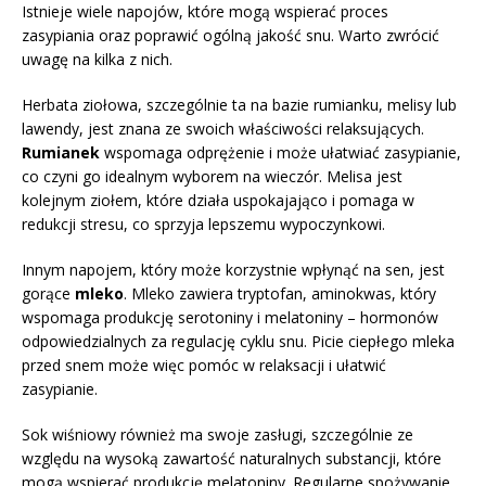
Istnieje wiele napojów, które mogą wspierać proces
zasypiania oraz poprawić ogólną jakość snu. Warto zwrócić
uwagę na kilka z nich.
Herbata ziołowa, szczególnie ta na bazie rumianku, melisy lub
lawendy, jest znana ze swoich właściwości relaksujących.
Rumianek
wspomaga odprężenie i może ułatwiać zasypianie,
co czyni go idealnym wyborem na wieczór. Melisa jest
kolejnym ziołem, które działa uspokajająco i pomaga w
redukcji stresu, co sprzyja lepszemu wypoczynkowi.
Innym napojem, który może korzystnie wpłynąć na sen, jest
gorące
mleko
. Mleko zawiera tryptofan, aminokwas, który
wspomaga produkcję serotoniny i melatoniny – hormonów
odpowiedzialnych za regulację cyklu snu. Picie ciepłego mleka
przed snem może więc pomóc w relaksacji i ułatwić
zasypianie.
Sok wiśniowy również ma swoje zasługi, szczególnie ze
względu na wysoką zawartość naturalnych substancji, które
mogą wspierać produkcję melatoniny. Regularne spożywanie