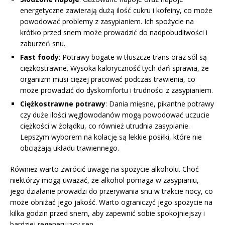
energetyczne zawierają dużą ilość cukru i kofeiny, co może
powodować problemy z zasypianiem. Ich spożycie na
krótko przed snem może prowadzić do nadpobudliwości i
zaburzeń snu.
Fast foody
: Potrawy bogate w tłuszcze trans oraz sól są
ciężkostrawne. Wysoka kaloryczność tych dań sprawia, że
organizm musi ciężej pracować podczas trawienia, co
może prowadzić do dyskomfortu i trudności z zasypianiem.
Ciężkostrawne potrawy
: Dania mięsne, pikantne potrawy
czy duże ilości węglowodanów mogą powodować uczucie
ciężkości w żołądku, co również utrudnia zasypianie.
Lepszym wyborem na kolację są lekkie posiłki, które nie
obciążają układu trawiennego.
Również warto zwrócić uwagę na spożycie alkoholu. Choć
niektórzy mogą uważać, że alkohol pomaga w zasypianiu,
jego działanie prowadzi do przerywania snu w trakcie nocy, co
może obniżać jego jakość. Warto ograniczyć jego spożycie na
kilka godzin przed snem, aby zapewnić sobie spokojniejszy i
bardziej regenerujący sen.