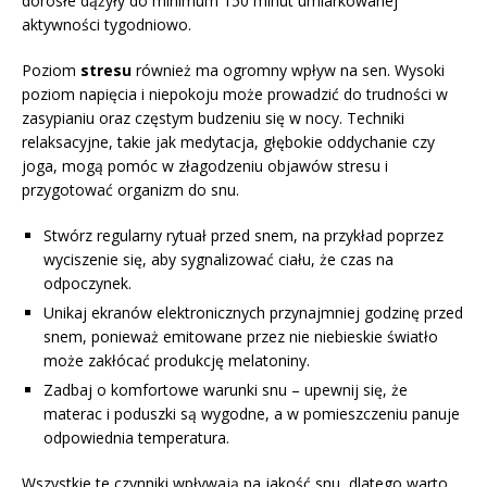
dorosłe dążyły do minimum 150 minut umiarkowanej
aktywności tygodniowo.
Poziom
stresu
również ma ogromny wpływ na sen. Wysoki
poziom napięcia i niepokoju może prowadzić do trudności w
zasypianiu oraz częstym budzeniu się w nocy. Techniki
relaksacyjne, takie jak medytacja, głębokie oddychanie czy
joga, mogą pomóc w złagodzeniu objawów stresu i
przygotować organizm do snu.
Stwórz regularny rytuał przed snem, na przykład poprzez
wyciszenie się, aby sygnalizować ciału, że czas na
odpoczynek.
Unikaj ekranów elektronicznych przynajmniej godzinę przed
snem, ponieważ emitowane przez nie niebieskie światło
może zakłócać produkcję melatoniny.
Zadbaj o komfortowe warunki snu – upewnij się, że
materac i poduszki są wygodne, a w pomieszczeniu panuje
odpowiednia temperatura.
Wszystkie te czynniki wpływają na jakość snu, dlatego warto