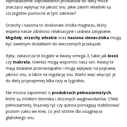
Wprowadzenie odpowiednich produktów do diety może
znacząco wpłynąć na jakość snu. Jakie zatem składniki są
szczególnie pomocne w tym zakresie?
Orzechy i nasiona to doskonałe źródła magnezu, który
wspiera nasze zdolności relaksacyjne i ułatwia zasypianie.
Migdały
,
orzechy włoskie
oraz
nasiona słonecznika
mogą
być świetnym dodatkiem do wieczornych przekąsek.
Ryby, zwłaszcza te bogate w kwasy omega-3, takie jak
łosoś
czy
makrela
, również mogą wspomóc nasz sen. Kwasy te
mają działanie przeciwzapalne i mogą wpływać na poprawę
jakości snu, a także na regulację snu. Warto więc włączyć je
do diety przynajmniej kilka razy w tygodniu.
Nie można zapomnieć o
produktach pełnoziarnistych
,
które są źródłem błonnika i złożonych węglowodanów. Chleb
pełnoziarnisty, brązowy ryż czy quinoa pomagają stabilizować
poziom cukru we krwi, co jest istotne dla osiągnięcia
głębokiego snu.