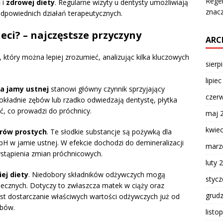
Regen
j
i
zdrowej diety
. Regularne wizyty u dentysty umożliwiają
znac
dpowiednich działań terapeutycznych.
eci? – najczęstsze przyczyny
ARC
który można lepiej zrozumieć, analizując kilka kluczowych
sierp
lipie
a jamy ustnej
stanowi główny czynnik sprzyjający
czer
 dokładnie zębów lub rzadko odwiedzają dentystę, płytka
ć, co prowadzi do próchnicy.
maj 
kwie
krów prostych
. Te słodkie substancje są pożywką dla
pH w jamie ustnej. W efekcie dochodzi do demineralizacji
marz
wystąpienia zmian próchnicowych.
luty 
ej diety
. Niedobory składników odżywczych mogą
styc
ecznych. Dotyczy to zwłaszcza matek w ciąży oraz
grud
est dostarczanie właściwych wartości odżywczych już od
ębów.
listo