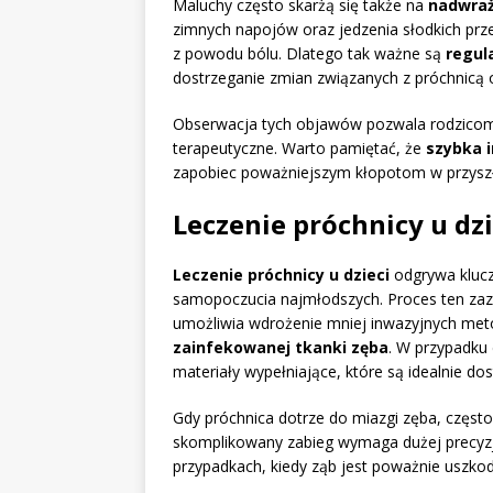
Maluchy często skarżą się także na
nadwraż
zimnych napojów oraz jedzenia słodkich prze
z powodu bólu. Dlatego tak ważne są
regul
dostrzeganie zmian związanych z próchnicą
Obserwacja tych objawów pozwala rodzicom 
terapeutyczne. Warto pamiętać, że
szybka 
zapobiec poważniejszym kłopotom w przyszł
Leczenie próchnicy u dzi
Leczenie próchnicy u dzieci
odgrywa klucz
samopoczucia najmłodszych. Proces ten zaz
umożliwia wdrożenie mniej inwazyjnych meto
zainfekowanej tkanki zęba
. W przypadku
materiały wypełniające, które są idealnie 
Gdy próchnica dotrze do miazgi zęba, często
skomplikowany zabieg wymaga dużej precyzj
przypadkach, kiedy ząb jest poważnie uszkod