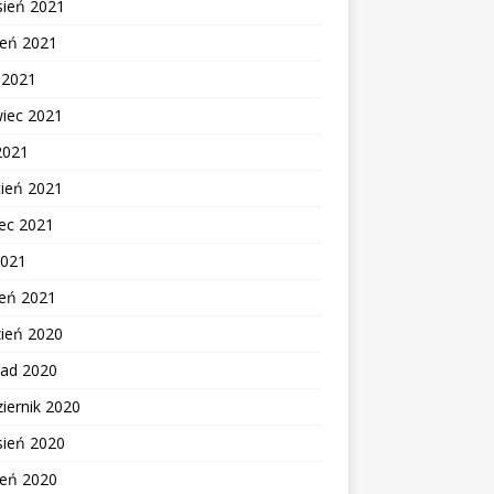
sień 2021
ień 2021
c 2021
wiec 2021
2021
cień 2021
ec 2021
2021
zeń 2021
zień 2020
pad 2020
iernik 2020
sień 2020
ień 2020