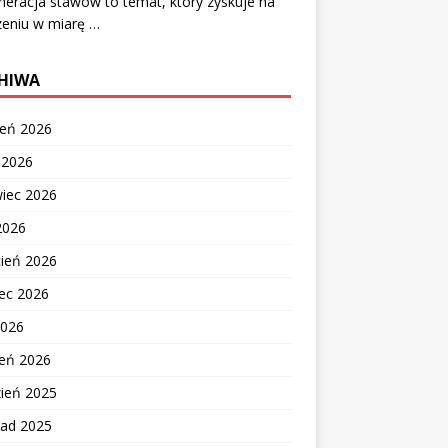
eracja stawów to temat, który zyskuje na
zeniu w miarę …
HIWA
ień 2026
c 2026
wiec 2026
2026
cień 2026
ec 2026
2026
zeń 2026
zień 2025
pad 2025