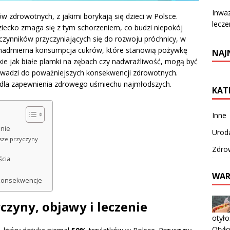
Inwa
w zdrowotnych, z jakimi borykają się dzieci w Polsce.
lecze
 dziecko zmaga się z tym schorzeniem, co budzi niepokój
e czynników przyczyniających się do rozwoju próchnicy, w
nadmierna konsumpcja cukrów, które stanowią pożywkę
NAJ
akie jak białe plamki na zębach czy nadwrażliwość, mogą być
owadzi do poważniejszych konsekwencji zdrowotnych.
we dla zapewnienia zdrowego uśmiechu najmłodszych.
KAT
Inne
enie
Urod
tsze przyczyny
Zdro
ścia
WAR
 konsekwencje
yczyny, objawy i leczenie
otyło
Otyło