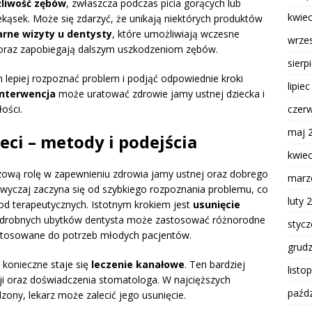
liwość zębów
, zwłaszcza podczas picia gorących lub
kwie
kąsek. Może się zdarzyć, że unikają niektórych produktów
arne wizyty u dentysty
, które umożliwiają wczesne
wrze
 oraz zapobiegają dalszym uszkodzeniom zębów.
sierp
lepiej rozpoznać problem i podjąć odpowiednie kroki
lipie
interwencja
może uratować zdrowie jamy ustnej dziecka i
czer
ości.
maj 
eci – metody i podejścia
kwie
ową rolę w zapewnieniu zdrowia jamy ustnej oraz dobrego
marz
wyczaj zaczyna się od szybkiego rozpoznania problemu, co
luty 
d terapeutycznych. Istotnym krokiem jest
usunięcie
 drobnych ubytków dentysta może zastosować różnorodne
styc
dostosowane do potrzeb młodych pacjentów.
grud
 konieczne staje się
leczenie kanałowe
. Ten bardziej
listo
i oraz doświadczenia stomatologa. W najcięższych
paźdz
zony, lekarz może zalecić jego usunięcie.