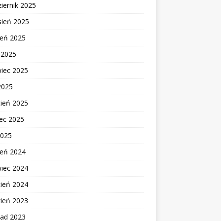
iernik 2025
sień 2025
ień 2025
c 2025
wiec 2025
2025
cień 2025
ec 2025
2025
ień 2024
wiec 2024
cień 2024
zień 2023
pad 2023