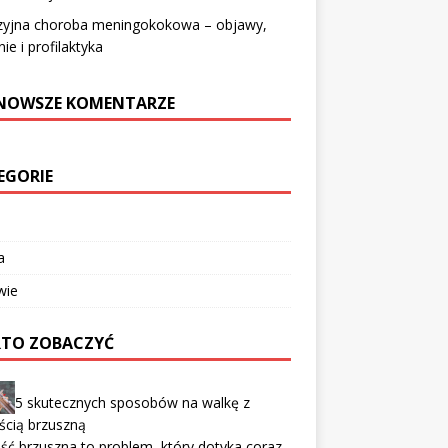
zyjna choroba meningokokowa – objawy,
nie i profilaktyka
NOWSZE KOMENTARZE
EGORIE
a
wie
TO ZOBACZYĆ
5 skutecznych sposobów na walkę z
ścią brzuszną
ść brzuszna to problem, który dotyka coraz