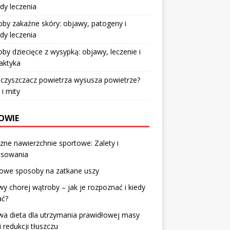
dy leczenia
by zakaźne skóry: objawy, patogeny i
dy leczenia
by dziecięce z wysypką: objawy, leczenie i
laktyka
czyszczacz powietrza wysusza powietrze?
 i mity
OWIE
zne nawierzchnie sportowe: Zalety i
osowania
we sposoby na zatkane uszy
y chorej wątroby – jak je rozpoznać i kiedy
ać?
a dieta dla utrzymania prawidłowej masy
 i redukcji tłuszczu