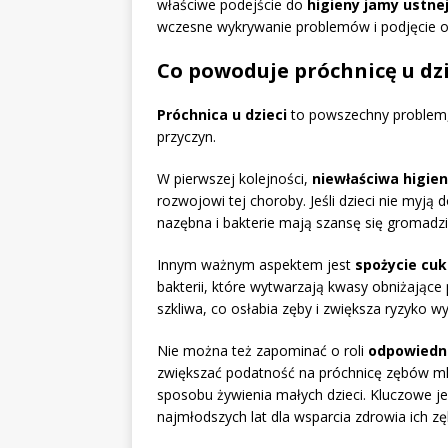
właściwe podejście do
higieny jamy ustne
wczesne wykrywanie problemów i podjęcie o
Co powoduje próchnicę u dzi
Próchnica u dzieci
to powszechny problem, 
przyczyn.
W pierwszej kolejności,
niewłaściwa higien
rozwojowi tej choroby. Jeśli dzieci nie myją
nazębna i bakterie mają szansę się gromadzi
Innym ważnym aspektem jest
spożycie cu
bakterii, które wytwarzają kwasy obniżające 
szkliwa, co osłabia zęby i zwiększa ryzyko 
Nie można też zapominać o roli
odpowiedni
zwiększać podatność na próchnicę zębów ml
sposobu żywienia małych dzieci. Kluczowe j
najmłodszych lat dla wsparcia zdrowia ich z