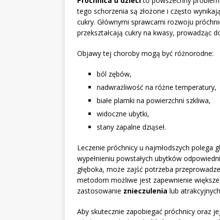
Próchnica u dzieci
to powszechny problem,
tego schorzenia są złożone i często wynikają
cukry. Głównymi sprawcami rozwoju próchnicy
przekształcają cukry na kwasy, prowadząc do 
Objawy tej choroby mogą być różnorodne:
ból zębów,
nadwrażliwość na różne temperatury,
białe plamki na powierzchni szkliwa,
widoczne ubytki,
stany zapalne dziąseł.
Leczenie próchnicy u najmłodszych polega 
wypełnieniu powstałych ubytków odpowiednim
głęboka, może zajść potrzeba przeprowadz
metodom możliwe jest zapewnienie większe
zastosowanie
znieczulenia
lub atrakcyjnyc
Aby skutecznie zapobiegać próchnicy oraz 