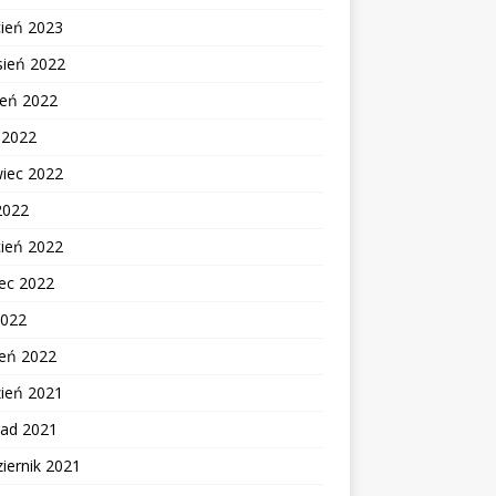
cień 2023
sień 2022
ień 2022
c 2022
wiec 2022
2022
cień 2022
ec 2022
2022
zeń 2022
zień 2021
pad 2021
iernik 2021