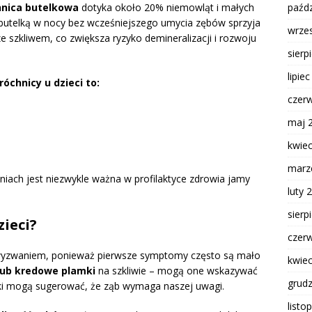
paźdz
hnica butelkowa
dotyka około 20% niemowląt i małych
ch butelką w nocy bez wcześniejszego umycia zębów sprzyja
wrze
 szkliwem, co zwiększa ryzyko demineralizacji i rozwoju
sierp
lipie
óchnicy u dzieci to:
czer
maj 
kwie
marz
niach jest niezwykle ważna w profilaktyce zdrowia jamy
luty 
sierp
zieci?
czer
wyzwaniem, ponieważ pierwsze symptomy często są mało
kwie
 lub kredowe plamki
na szkliwie – mogą one wskazywać
grud
naki mogą sugerować, że ząb wymaga naszej uwagi.
listo