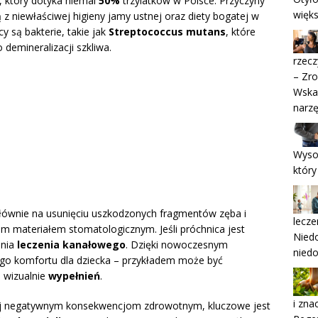
 który dotyka niemal
50%
trzylatków w Polsce. Przyczyny
więks
 z niewłaściwej higieny jamy ustnej oraz diety bogatej w
 są bakterie, takie jak
Streptococcus mutans
, które
demineralizacji szkliwa.
rzecz
– Zr
Wska
narz
Wysok
który
głównie na usunięciu uszkodzonych fragmentów zęba i
lecze
 materiałem stomatologicznym. Jeśli próchnica jest
Niedo
enia
leczenia kanałowego
. Dzięki nowoczesnym
niedo
go komfortu dla dziecka – przykładem może być
h wizualnie
wypełnień
.
i zna
jej negatywnym konsekwencjom zdrowotnym, kluczowe jest