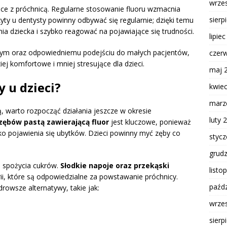
wrze
ce z próchnicą. Regularne stosowanie fluoru wzmacnia
sierp
ty u dentysty powinny odbywać się regularnie; dzięki temu
a dziecka i szybko reagować na pojawiające się trudności.
lipie
ym oraz odpowiedniemu podejściu do małych pacjentów,
czer
iej komfortowe i mniej stresujące dla dzieci.
maj 
 u dzieci?
kwie
marz
ą, warto rozpocząć działania jeszcze w okresie
luty 
ębów pastą zawierającą fluor
jest kluczowe, ponieważ
ko pojawienia się ubytków. Dzieci powinny myć zęby co
styc
grud
e spożycia cukrów.
Słodkie napoje oraz przekąski
listo
ii, które są odpowiedzialne za powstawanie próchnicy.
paźdz
owsze alternatywy, takie jak:
wrze
sierp