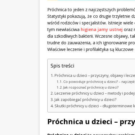
Próchnica to jeden z najczęstszych problemó
Statystyki pokazują, że co drugie trzyletnie
wśród rodziców i specjalistów. Istnieje wiel
tym niewłaściwa
higiena jamy ustnej
oraz 
dla szkodliwych bakterii. Wczesne objawy, t
trudne do zauważenia, a ich ignorowanie pr
Właściwe leczenie i profilaktyka są kluczo
Spis treści
Próchnica u dzieci – przyczyny, objawy i lecz
Co powoduje próchnicę u dzieci? – najczęs
Jak rozpoznać próchnicę u dzieci?
Leczenie próchnicy u dzieci – metody i podej
Jak zapobiegać próchnicy u dzieci?
Skutki próchnicy u dzieci – długoterminowe
Próchnica u dzieci – prz