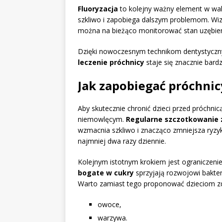
Fluoryzacja
to kolejny ważny element w wal
szkliwo i zapobiega dalszym problemom. Wizy
można na bieżąco monitorować stan uzębieni
Dzięki nowoczesnym technikom dentystyczn
leczenie próchnicy
staje się znacznie bardz
Jak zapobiegać próchnicy
Aby skutecznie chronić dzieci przed próchnic
niemowlęcym.
Regularne szczotkowanie z
wzmacnia szkliwo i znacząco zmniejsza ryzy
najmniej dwa razy dziennie.
Kolejnym istotnym krokiem jest ograniczeni
bogate w cukry
sprzyjają rozwojowi bakter
Warto zamiast tego proponować dzieciom zdr
owoce,
warzywa.