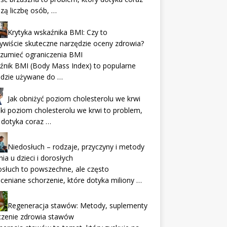
zą liczbę osób, …
Krytyka wskaźnika BMI: Czy to
ywiście skuteczne narzędzie oceny zdrowia?
ozumieć ograniczenia BMI
źnik BMI (Body Mass Index) to popularne
ędzie używane do …
Jak obniżyć poziom cholesterolu we krwi
i poziom cholesterolu we krwi to problem,
 dotyka coraz …
Niedosłuch – rodzaje, przyczyny i metody
nia u dzieci i dorosłych
słuch to powszechne, ale często
ceniane schorzenie, które dotyka miliony …
Regeneracja stawów: Metody, suplementy
czenie zdrowia stawów