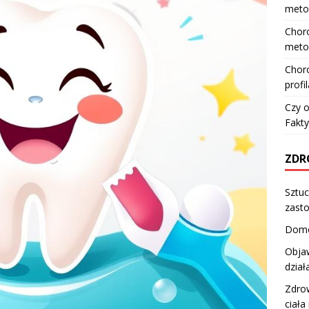
meto
Choro
meto
Choro
profi
Czy o
Fakty
ZDR
Sztuc
zast
Domo
Objaw
dział
Zdrow
ciała