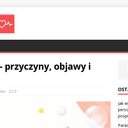
– przyczyny, objawy i
OST
wie
0
Jak w
perso
posp
Parad