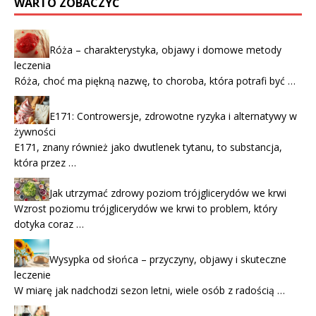
WARTO ZOBACZYĆ
Róża – charakterystyka, objawy i domowe metody
leczenia
Róża, choć ma piękną nazwę, to choroba, która potrafi być …
E171: Controwersje, zdrowotne ryzyka i alternatywy w
żywności
E171, znany również jako dwutlenek tytanu, to substancja,
która przez …
Jak utrzymać zdrowy poziom trójglicerydów we krwi
Wzrost poziomu trójglicerydów we krwi to problem, który
dotyka coraz …
Wysypka od słońca – przyczyny, objawy i skuteczne
leczenie
W miarę jak nadchodzi sezon letni, wiele osób z radością …