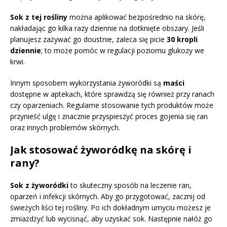
Sok z tej rośliny
można aplikować bezpośrednio na skórę,
nakładając go kilka razy dziennie na dotknięte obszary. Jeśli
planujesz zażywać go doustnie, zaleca się picie
30 kropli
dziennie
; to może pomóc w regulacji poziomu glukozy we
krwi.
Innym sposobem wykorzystania żyworódki są
maści
dostępne w aptekach, które sprawdzą się również przy ranach
czy oparzeniach. Regularne stosowanie tych produktów może
przynieść ulgę i znacznie przyspieszyć proces gojenia się ran
oraz innych problemów skórnych.
Jak stosować żyworódkę na skórę i
rany?
Sok z żyworódki
to skuteczny sposób na leczenie ran,
oparzeń i infekcji skórnych. Aby go przygotować, zacznij od
świeżych liści tej rośliny. Po ich dokładnym umyciu możesz je
zmiażdżyć lub wycisnąć, aby uzyskać sok. Następnie nałóż go