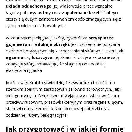
układu oddechowego
. Jej właściwości przeciwzapalne
łagodzą objawy
astmy
oraz
zapalenia oskrzeli
. Dlatego
cieszy się dużym zainteresowaniem osób zmagających się z
tymi problemami zdrowotnymi.
W kontekście pielęgnacji skóry, żyworódka
przyspiesza
gojenie ran
i
redukuje obrzęki
. Jest szczególnie polecana
osobom borykającym się z schorzeniami skórnymi, takimi jak
egzema
czy
łuszczyca
. Jej składniki odżywcze poprawiają
kondycję skóry, sprawiając, że staje się ona bardziej
elastyczna i gładka.
Można więc śmiało stwierdzić, że żyworódka to roślina o
szerokim spektrum zastosowań zarówno zdrowotnych, jak i
pielęgnacyjnych. Dzięki swoim wyjątkowym właściwościom
przeciwwirusowym, przeciwbakteryjnym oraz regenerującym,
stanowi cenny element każdej domowej apteczki oraz
codziennej rutyny pielęgnacyjnej.
Jak przygotować i w jakiej formie