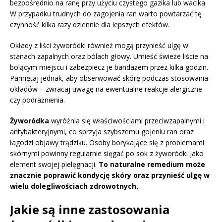
bezpośrednio na ranę przy użyciu czystego gazika lub wacika.
W przypadku trudnych do zagojenia ran warto powtarzać tę
czynność kilka razy dziennie dla lepszych efektów.
Okłady z liści żyworódki również mogą przynieść ulgę w
stanach zapalnych oraz bólach głowy. Umieść świeże liście na
bolącym miejscu i zabezpiecz je bandażem przez kilka godzin.
Pamiętaj jednak, aby obserwować skórę podczas stosowania
okładów – zwracaj uwagę na ewentualne reakcje alergiczne
czy podrażnienia.
Żyworódka
wyróżnia się właściwościami przeciwzapalnymi i
antybakteryjnymi, co sprzyja szybszemu gojeniu ran oraz
łagodzi objawy trądziku. Osoby borykające się z problemami
skórnymi powinny regularnie sięgać po sok z żyworódki jako
element swojej pielęgnacji.
To naturalne remedium może
znacznie poprawić kondycję skóry oraz przynieść ulgę w
wielu dolegliwościach zdrowotnych.
Jakie są inne zastosowania