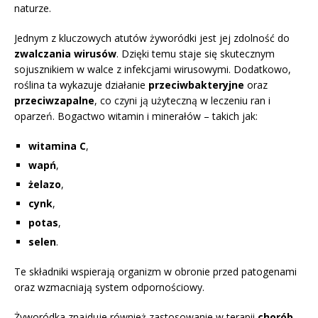
naturze.
Jednym z kluczowych atutów żyworódki jest jej zdolność do
zwalczania wirusów
. Dzięki temu staje się skutecznym
sojusznikiem w walce z infekcjami wirusowymi. Dodatkowo,
roślina ta wykazuje działanie
przeciwbakteryjne
oraz
przeciwzapalne
, co czyni ją użyteczną w leczeniu ran i
oparzeń. Bogactwo witamin i minerałów – takich jak:
witamina C
,
wapń
,
żelazo
,
cynk
,
potas
,
selen
.
Te składniki wspierają organizm w obronie przed patogenami
oraz wzmacniają system odpornościowy.
Żyworódka znajduje również zastosowanie w terapii
chorób