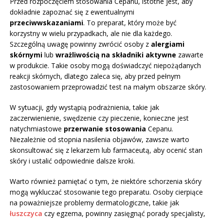
Przed rozpoczęciem stosowania Cepanu, istotne jest, aby
dokładnie zapoznać się z ewentualnymi
przeciwwskazaniami
. To preparat, który może być
korzystny w wielu przypadkach, ale nie dla każdego.
Szczególną uwagę powinny zwrócić osoby z
alergiami
skórnymi
lub
wrażliwością na składniki aktywne
zawarte
w produkcie. Takie osoby mogą doświadczyć niepożądanych
reakcji skórnych, dlatego zaleca się, aby przed pełnym
zastosowaniem przeprowadzić test na małym obszarze skóry.
W sytuacji, gdy wystąpią podrażnienia, takie jak
zaczerwienienie, swędzenie czy pieczenie, konieczne jest
natychmiastowe
przerwanie stosowania
Cepanu.
Niezależnie od stopnia nasilenia objawów, zawsze warto
skonsultować się z lekarzem lub farmaceutą, aby ocenić stan
skóry i ustalić odpowiednie dalsze kroki.
Warto również pamiętać o tym, że niektóre schorzenia skóry
mogą wykluczać stosowanie tego preparatu. Osoby cierpiące
na poważniejsze problemy dermatologiczne, takie jak
łuszczyca
czy egzema, powinny zasięgnąć porady specjalisty,