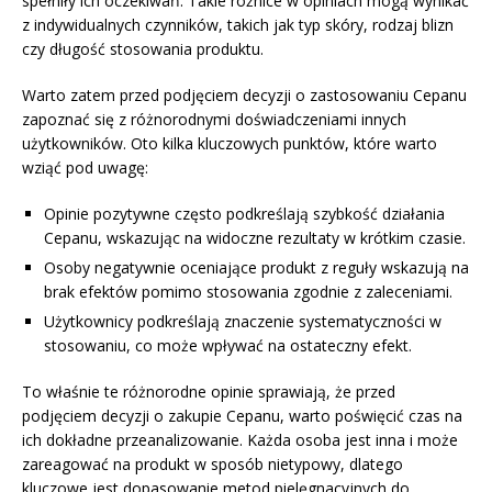
spełniły ich oczekiwań. Takie różnice w opiniach mogą wynikać
z indywidualnych czynników, takich jak typ skóry, rodzaj blizn
czy długość stosowania produktu.
Warto zatem przed podjęciem decyzji o zastosowaniu Cepanu
zapoznać się z różnorodnymi doświadczeniami innych
użytkowników. Oto kilka kluczowych punktów, które warto
wziąć pod uwagę:
Opinie pozytywne często podkreślają szybkość działania
Cepanu, wskazując na widoczne rezultaty w krótkim czasie.
Osoby negatywnie oceniające produkt z reguły wskazują na
brak efektów pomimo stosowania zgodnie z zaleceniami.
Użytkownicy podkreślają znaczenie systematyczności w
stosowaniu, co może wpływać na ostateczny efekt.
To właśnie te różnorodne opinie sprawiają, że przed
podjęciem decyzji o zakupie Cepanu, warto poświęcić czas na
ich dokładne przeanalizowanie. Każda osoba jest inna i może
zareagować na produkt w sposób nietypowy, dlatego
kluczowe jest dopasowanie metod pielęgnacyjnych do