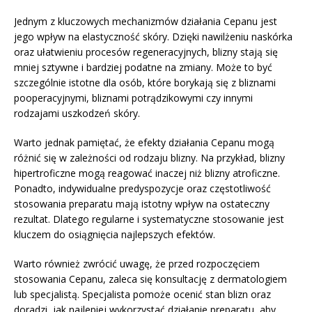
Jednym z kluczowych mechanizmów działania Cepanu jest
jego wpływ na elastyczność skóry. Dzięki nawilżeniu naskórka
oraz ułatwieniu procesów regeneracyjnych, blizny stają się
mniej sztywne i bardziej podatne na zmiany. Może to być
szczególnie istotne dla osób, które borykają się z bliznami
pooperacyjnymi, bliznami potrądzikowymi czy innymi
rodzajami uszkodzeń skóry.
Warto jednak pamiętać, że efekty działania Cepanu mogą
różnić się w zależności od rodzaju blizny. Na przykład, blizny
hipertroficzne mogą reagować inaczej niż blizny atroficzne.
Ponadto, indywidualne predyspozycje oraz częstotliwość
stosowania preparatu mają istotny wpływ na ostateczny
rezultat. Dlatego regularne i systematyczne stosowanie jest
kluczem do osiągnięcia najlepszych efektów.
Warto również zwrócić uwagę, że przed rozpoczęciem
stosowania Cepanu, zaleca się konsultację z dermatologiem
lub specjalistą. Specjalista pomoże ocenić stan blizn oraz
doradzi, jak najlepiej wykorzystać działanie preparatu, aby