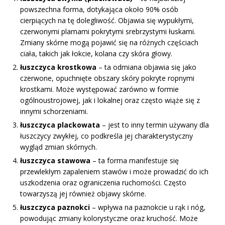
powszechna forma, dotykająca około 90% osób
cierpiących na tę dolegliwość. Objawia się wypukłymi,
czerwonymi plamami pokrytymi srebrzystymi łuskami.
Zmiany skórne mogą pojawić się na różnych częściach
ciała, takich jak łokcie, kolana czy skóra głowy.
łuszczyca krostkowa
– ta odmiana objawia się jako
czerwone, opuchnięte obszary skóry pokryte ropnymi
krostkami. Może występować zarówno w formie
ogólnoustrojowej, jak i lokalnej oraz często wiąże się z
innymi schorzeniami.
łuszczyca plackowata
– jest to inny termin używany dla
łuszczycy zwykłej, co podkreśla jej charakterystyczny
wygląd zmian skórnych.
łuszczyca stawowa
– ta forma manifestuje się
przewlekłym zapaleniem stawów i może prowadzić do ich
uszkodzenia oraz ograniczenia ruchomości. Często
towarzyszą jej również objawy skórne.
łuszczyca paznokci
– wpływa na paznokcie u rąk i nóg,
powodując zmiany kolorystyczne oraz kruchość. Może