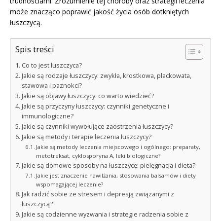
trudnościami. Zrozumienie tej choroby oraz strategii leczenia
może znacząco poprawić jakość życia osób dotkniętych
łuszczycą.
Spis treści
Co to jest łuszczyca?
Jakie są rodzaje łuszczycy: zwykła, krostkowa, plackowata,
stawowa i paznokci?
Jakie są objawy łuszczycy: co warto wiedzieć?
Jakie są przyczyny łuszczycy: czynniki genetyczne i
immunologiczne?
Jakie są czynniki wywołujące zaostrzenia łuszczycy?
Jakie są metody i terapie leczenia łuszczycy?
Jakie są metody leczenia miejscowego i ogólnego: preparaty,
metotreksat, cyklosporyna A, leki biologiczne?
Jakie są domowe sposoby na łuszczycę: pielęgnacja i dieta?
Jakie jest znaczenie nawilżania, stosowania balsamów i diety
wspomagającej leczenie?
Jak radzić sobie ze stresem i depresją związanymi z
łuszczycą?
Jakie są codzienne wyzwania i strategie radzenia sobie z