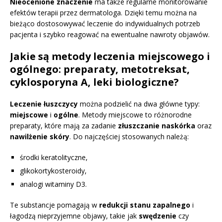
Nieocenione znaczenie
ma także regularne monitorowanie
efektów terapii przez dermatologa. Dzięki temu można na
bieżąco dostosowywać leczenie do indywidualnych potrzeb
pacjenta i szybko reagować na ewentualne nawroty objawów.
Jakie są metody leczenia miejscowego i
ogólnego: preparaty, metotreksat,
cyklosporyna A, leki biologiczne?
Leczenie łuszczycy
można podzielić na dwa główne typy:
miejscowe
i
ogólne
. Metody miejscowe to różnorodne
preparaty, które mają za zadanie
złuszczanie naskórka
oraz
nawilżenie skóry
. Do najczęściej stosowanych należą:
środki keratolityczne,
glikokortykosteroidy,
analogi witaminy D3.
Te substancje pomagają w
redukcji stanu zapalnego
i
łagodzą nieprzyjemne objawy, takie jak
swędzenie
czy