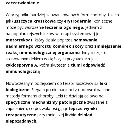
zaczerwienienie
.
W przypadku bardziej zaawansowanych form choroby, takich
jak
łuszczyca krostkowa
czy
erytrodermia
, konieczne
może być wdrożenie
leczenia ogólnego
. Jednym z
najpopularniejszych leków w terapii systemowej jest
metotreksat
, który działa poprzez
hamowanie
nadmiernego wzrostu komórek skóry
oraz
zmniejszanie
reakcji immunologicznej organizmu
. Innym często
stosowanym lekiem w cięższych przypadkach jest
cyklosporyna A
, która skutecznie
tłumi odpowiedź
immunologiczną
.
Nowoczesnym podejściem do terapii łuszczycy są
leki
biologiczne
. Sięgają po nie pacjenci z opornymi na inne
metody formami choroby. Leki te działają celowo na
specyficzne mechanizmy patologiczne
związane z
zapaleniem, co pozwala osiągnąć
lepsze wyniki
terapeutyczne
przy mniejszej liczbie
działań
niepożądanych
.