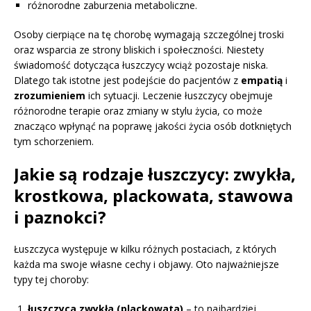
różnorodne zaburzenia metaboliczne.
Osoby cierpiące na tę chorobę wymagają szczególnej troski
oraz wsparcia ze strony bliskich i społeczności. Niestety
świadomość dotycząca łuszczycy wciąż pozostaje niska.
Dlatego tak istotne jest podejście do pacjentów z
empatią
i
zrozumieniem
ich sytuacji. Leczenie łuszczycy obejmuje
różnorodne terapie oraz zmiany w stylu życia, co może
znacząco wpłynąć na poprawę jakości życia osób dotkniętych
tym schorzeniem.
Jakie są rodzaje łuszczycy: zwykła,
krostkowa, plackowata, stawowa
i paznokci?
Łuszczyca występuje w kilku różnych postaciach, z których
każda ma swoje własne cechy i objawy. Oto najważniejsze
typy tej choroby:
łuszczyca zwykła (plackowata)
– to najbardziej