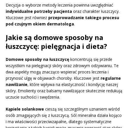
Decyzja o wyborze metody leczenia powinna uwzględniać
indywidualne potrzeby pacjenta
oraz charakter łuszczycy.
Kluczowe jest również
przeprowadzanie takiego procesu
pod czujnym okiem dermatologa
.
Jakie są domowe sposoby na
łuszczycę: pielęgnacja i dieta?
Domowe sposoby na łuszczycę
koncentrują się przede
wszystkim na pielęgnacji skóry oraz zdrowym odżywianiu. Te
dwa aspekty mogą znacząco wspierać proces leczenia i
przynosić ulgę w objawach choroby. Kluczowe jest
regularne
nawilżanie
, które wpływa na elastyczność i kondycję naszej
skóry. Emolienty oraz balsamy nawilżające skutecznie redukują
uczucie suchości i swędzenia.
Kąpiele solankowe
cieszą się szczególnym uznaniem wśród
osób zmagających się z łuszczycą. Sól mineralna działa kojąco
i ma właściwości przeciwzapalne, dlatego systematyczne
korzystanie z takich kąpieli może znacznie poprawić stan skóry