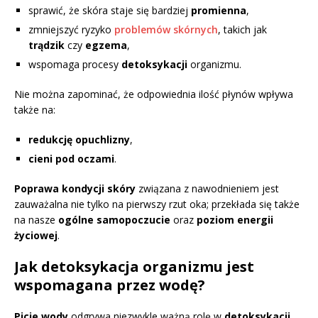
sprawić, że skóra staje się bardziej
promienna
,
zmniejszyć ryzyko
problemów skórnych
, takich jak
trądzik
czy
egzema
,
wspomaga procesy
detoksykacji
organizmu.
Nie można zapominać, że odpowiednia ilość płynów wpływa
także na:
redukcję opuchlizny
,
cieni pod oczami
.
Poprawa kondycji skóry
związana z nawodnieniem jest
zauważalna nie tylko na pierwszy rzut oka; przekłada się także
na nasze
ogólne samopoczucie
oraz
poziom energii
życiowej
.
Jak detoksykacja organizmu jest
wspomagana przez wodę?
Picie wody
odgrywa niezwykle ważną rolę w
detoksykacji