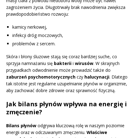
masy ciała z powodu niedoboru wody może być nawet
zagrożeniem życia. Długotrwały brak nawodnienia zwiększa
prawdopodobieństwo rozwoju:
kamicy nerkowej,
infekcji dróg moczowych,
problemów z sercem.
Skóra i błony śluzowe stają się coraz bardziej suche, co
sprzyja namnażaniu się
bakterii
i
wirusów
. W skrajnych
przypadkach odwodnienie może prowadzić także do
zaburzeń psychomotorycznych
czy
halucynacji
. Dlatego
tak istotne jest regularne uzupełnianie płynów w organizmie,
aby zachować dobre zdrowie oraz sprawność fizyczną.
Jak bilans płynów wpływa na energię i
zmęczenie?
Bilans płynów
odgrywa kluczową rolę w naszym poziomie
energii oraz w odczuwanym zmęczeniu.
Właściwe