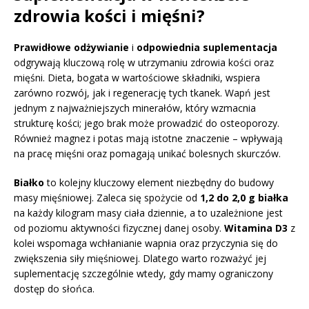
zdrowia kości i mięśni?
Prawidłowe odżywianie
i
odpowiednia suplementacja
odgrywają kluczową rolę w utrzymaniu zdrowia kości oraz
mięśni. Dieta, bogata w wartościowe składniki, wspiera
zarówno rozwój, jak i regenerację tych tkanek. Wapń jest
jednym z najważniejszych minerałów, który wzmacnia
strukturę kości; jego brak może prowadzić do osteoporozy.
Również magnez i potas mają istotne znaczenie – wpływają
na pracę mięśni oraz pomagają unikać bolesnych skurczów.
Białko
to kolejny kluczowy element niezbędny do budowy
masy mięśniowej. Zaleca się spożycie od
1,2 do 2,0 g białka
na każdy kilogram masy ciała dziennie, a to uzależnione jest
od poziomu aktywności fizycznej danej osoby.
Witamina D3
z
kolei wspomaga wchłanianie wapnia oraz przyczynia się do
zwiększenia siły mięśniowej. Dlatego warto rozważyć jej
suplementację szczególnie wtedy, gdy mamy ograniczony
dostęp do słońca.