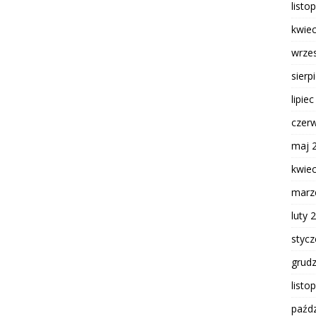
listo
kwie
wrze
sierp
lipie
czer
maj 
kwie
marz
luty 
styc
grud
listo
paźdz