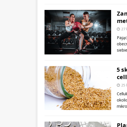
Zam
met
27 
Pając
obec
siebi
5 s
cel
25 
Cellu
okoli
mikro
Pla