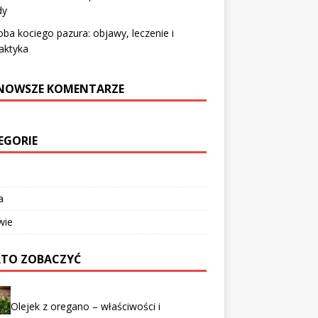
dy
ba kociego pazura: objawy, leczenie i
laktyka
NOWSZE KOMENTARZE
EGORIE
a
wie
TO ZOBACZYĆ
Olejek z oregano – właściwości i