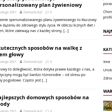
pora
rsonalizowany plan żywieniowy
Choro
lutego 2021
ZamiastL4.pl
0
profi
enie spersonalizowanego planu żywieniowego to kluczowy
w dążeniu do zdrowego stylu życia. W obliczu licznych diet i
eń, które zalewają nas z każdej strony,
[…]
NAJ
kutecznych sposobów na walkę z
KAT
em głowy
Inne
lutego 2021
ZamiastL4.pl
0
łowy to dolegliwość, która dotyka prawie każdego z nas, a
Urod
rzyczyny mogą być bardzo różnorodne – od stresu po
Zdro
ny pogodowe. Często jest
[…]
WAR
ajlepszych domowych sposobów na
zody
lutego 2021
ZamiastL4.pl
0