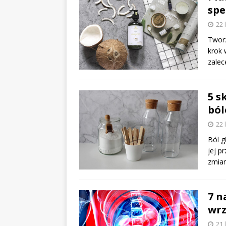
spe
22 
Tworz
krok 
zalec
5 s
ból
22 
Ból g
jej p
zmia
7 n
wr
21 