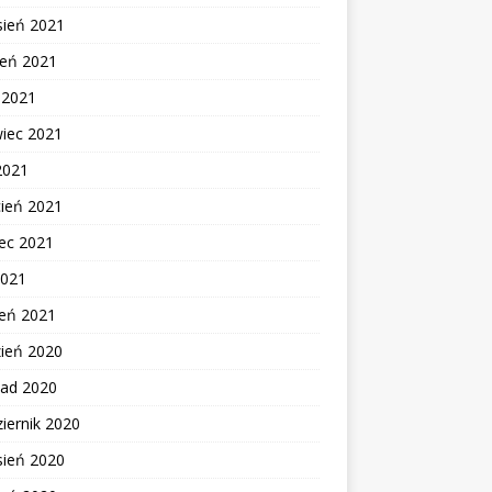
sień 2021
ień 2021
c 2021
wiec 2021
2021
cień 2021
ec 2021
2021
zeń 2021
zień 2020
pad 2020
iernik 2020
sień 2020