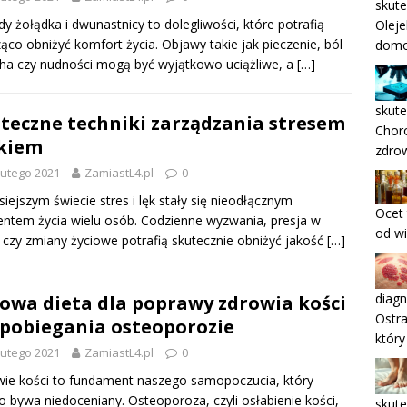
skute
y żołądka i dwunastnicy to dolegliwości, które potrafią
Oleje
ąco obniżyć komfort życia. Objawy takie jak pieczenie, ból
domo
ha czy nudności mogą być wyjątkowo uciążliwe, a
[…]
skute
teczne techniki zarządzania stresem
Chor
ękiem
zdrow
lutego 2021
ZamiastL4.pl
0
siejszym świecie stres i lęk stały się nieodłącznym
Ocet 
ntem życia wielu osób. Codzienne wyzwania, presja w
od w
 czy zmiany życiowe potrafią skutecznie obniżyć jakość
[…]
diagn
owa dieta dla poprawy zdrowia kości
Ostra
apobiegania osteoporozie
któr
lutego 2021
ZamiastL4.pl
0
ie kości to fundament naszego samopoczucia, który
o bywa niedoceniany. Osteoporoza, czyli osłabienie kości,
skute