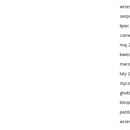
wrze
sierp
lipie
czer
maj 
kwie
marz
luty 
styc
grud
listo
paźdz
wrze