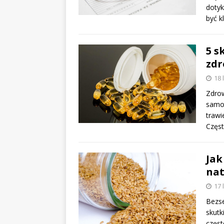
dotyk
być 
5 s
zdr
18 
Zdrow
samop
trawi
Częst
Jak
nat
17 
Bezse
skutk
częst