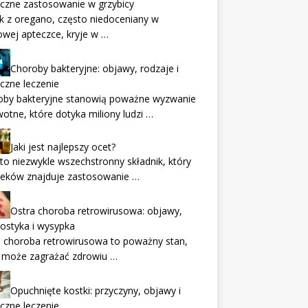
czne zastosowanie w grzybicy
k z oregano, często niedoceniany w
wej apteczce, kryje w …
Choroby bakteryjne: objawy, rodzaje i
czne leczenie
oby bakteryjne stanowią poważne wyzwanie
otne, które dotyka miliony ludzi …
Jaki jest najlepszy ocet?
to niezwykle wszechstronny składnik, który
ieków znajduje zastosowanie …
Ostra choroba retrowirusowa: objawy,
ostyka i wysypka
 choroba retrowirusowa to poważny stan,
y może zagrażać zdrowiu …
Opuchnięte kostki: przyczyny, objawy i
czne leczenie