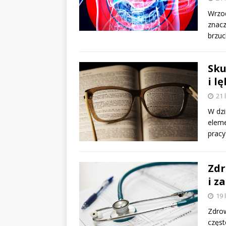
Wrzod
znacz
brzuc
Sku
i l
21 
W dzi
eleme
pracy
Zdr
i z
19 
Zdrow
częst