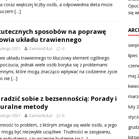
a coraz większej liczby osób, a odpowiednia dieta może
Opuch
kluczem
[…]
się w
ARC
kutecznych sposobów na poprawę
owia układu trawiennego
sierp
lutego 2021
ZamiastL4.pl
0
lipie
ie układu trawiennego to kluczowy element ogólnego
oczucia, jednak wiele osób boryka się z problemami
czer
ennymi, które mogą znacząco wpływać na codzienne życie.
maj 
o nie
[…]
kwie
marz
 radzić sobie z bezsennością: Porady i
uralne metody
luty 
lutego 2021
ZamiastL4.pl
0
styc
nność to problem, z którym zmaga się wiele osób, a jego
grud
i mogą być niezwykle uciążliwe. Trudności w zasypianiu,
listo
e wybudzenia, czy wczesne budzenie się
[…]