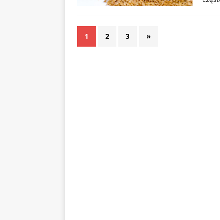
1
2
3
»