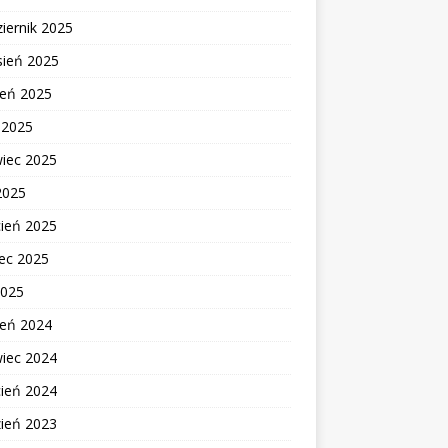
iernik 2025
sień 2025
ień 2025
c 2025
wiec 2025
2025
cień 2025
ec 2025
2025
ień 2024
wiec 2024
cień 2024
zień 2023