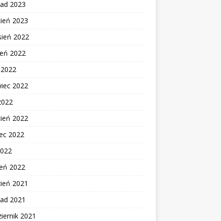
pad 2023
cień 2023
sień 2022
ień 2022
c 2022
wiec 2022
2022
cień 2022
ec 2022
2022
zeń 2022
zień 2021
pad 2021
iernik 2021