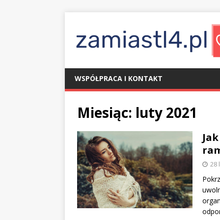
WSPÓŁPRACA I KONTAKT
Miesiąc:
luty 2021
Jak
ra
28 
Pokrz
uwoln
organ
odpo