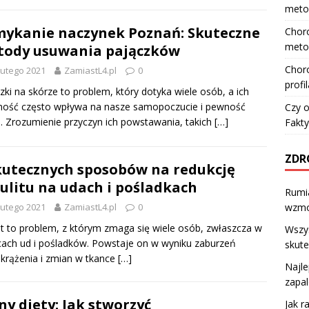
meto
ykanie naczynek Poznań: Skuteczne
Choro
meto
ody usuwania pajączków
Choro
lutego 2021
ZamiastL4.pl
0
profi
zki na skórze to problem, który dotyka wiele osób, a ich
ność często wpływa na nasze samopoczucie i pewność
Czy o
e. Zrozumienie przyczyn ich powstawania, takich
[…]
Fakty
ZDR
kutecznych sposobów na redukcję
lulitu na udach i pośladkach
Rumi
wzmo
lutego 2021
ZamiastL4.pl
0
lit to problem, z którym zmaga się wiele osób, zwłaszcza w
Wszys
cach ud i pośladków. Powstaje on w wyniku zaburzeń
skute
krążenia i zmian w tkance
[…]
Najle
zapa
ny diety: Jak stworzyć
Jak r