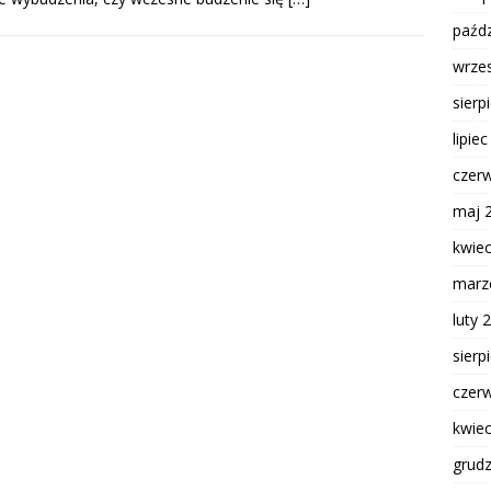
paźdz
wrze
sierp
lipie
czer
maj 
kwie
marz
luty 
sierp
czer
kwie
grud