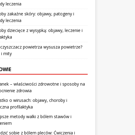
dy leczenia
by zakaźne skóry: objawy, patogeny i
dy leczenia
by dziecięce z wysypką: objawy, leczenie i
laktyka
czyszczacz powietrza wysusza powietrze?
 i mity
OWIE
anek – właściwości zdrowotne i sposoby na
cnienie zdrowia
tko o wirusach: objawy, choroby i
czna profilaktyka
psze metody walki z bólem stawów i
leniem
adzić sobie z bólem pleców: Ćwiczenia i