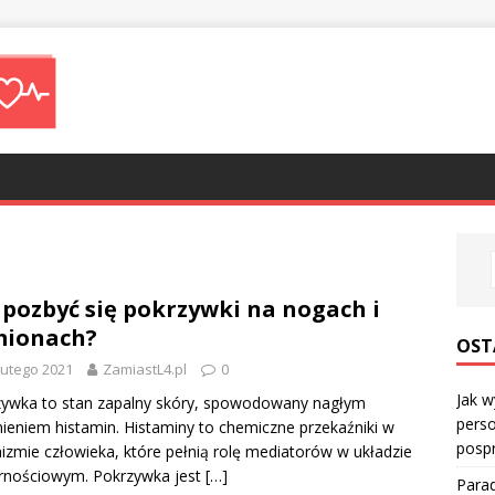
 pozbyć się pokrzywki na nogach i
mionach?
OST
lutego 2021
ZamiastL4.pl
0
Jak w
ywka to stan zapalny skóry, spowodowany nagłym
perso
ieniem histamin. Histaminy to chemiczne przekaźniki w
posp
izmie człowieka, które pełnią rolę mediatorów w układzie
rnościowym. Pokrzywka jest
[…]
Parad