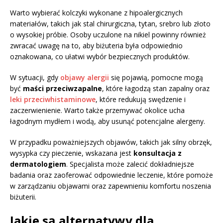
Warto wybierać kolczyki wykonane z hipoalergicznych
materiałów, takich jak stal chirurgiczna, tytan, srebro lub złoto
o wysokiej próbie. Osoby uczulone na nikiel powinny również
zwracać uwagę na to, aby biżuteria była odpowiednio
oznakowana, co ułatwi wybór bezpiecznych produktów.
W sytuacji, gdy
objawy alergii
się pojawią, pomocne mogą
być
maści przeciwzapalne
, które łagodzą stan zapalny oraz
leki przeciwhistaminowe
, które redukują swędzenie i
zaczerwienienie. Warto także przemywać okolice ucha
łagodnym mydłem i wodą, aby usunąć potencjalne alergeny.
W przypadku poważniejszych objawów, takich jak silny obrzęk,
wysypka czy pieczenie, wskazana jest
konsultacja z
dermatologiem
. Specjalista może zalecić dokładniejsze
badania oraz zaoferować odpowiednie leczenie, które pomoże
w zarządzaniu objawami oraz zapewnieniu komfortu noszenia
biżuterii.
Jakie są alternatywy dla