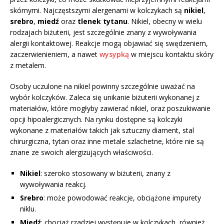
skórnymi. Najczęstszymi alergenami w kolczykach są
nikiel
,
srebro
,
miedź
oraz
tlenek tytanu
. Nikiel, obecny w wielu
rodzajach biżuterii, jest szczególnie znany z wywoływania
alergii kontaktowej. Reakcje mogą objawiać się swędzeniem,
zaczerwienieniem, a nawet
wysypką
w miejscu kontaktu skóry
z metalem.
Osoby uczulone na nikiel powinny szczególnie uważać na
wybór kolczyków. Zaleca się unikanie biżuterii wykonanej z
materiałów, które mogłyby zawierać nikiel, oraz poszukiwanie
opcji hipoalergicznych. Na rynku dostępne są kolczyki
wykonane z materiałów takich jak sztuczny diament, stal
chirurgiczna, tytan oraz inne metale szlachetne, które nie są
znane ze swoich alergizujących właściwości.
Nikiel
: szeroko stosowany w biżuterii, znany z
wywoływania reakcj.
Srebro
: może powodować reakcje, obciążone impurety
niklu.
Miedź
: chociaż rzadziej występuje w kolczykach, również