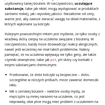
użytkownicy taniej biżuterii. W rzeczywistości,
uczulające
substancje
, takie jak nikiel, mogą występować w produktach
zarówno niskiej, jak i wysokiej jakości. Niezależnie od ceny,
ważne jest, aby zawsze zwracać uwagę na skład materiałów, z
których wykonane są kolczyki.
Kolejnym powszechnym mitem jest myślenie, że tylko osoby z
wrażliwą skórą cierpią na uczulenia związane z biżuterią. W
rzeczywistości, każdy może doświadczyć reakcji alergicznych,
nawet jeśli wcześniej nie miał takich problemów. Należy
pamiętać, że na uczulenia wpływają nie tylko geny, ale także
czynniki zewnętrzne, takie jak
pot
, pH skóry czy kontakt z
innymi substancjami chemicznymi.
Przekonanie, że złote kolczyki są bezpieczne – złoto,
szczególnie w niższych próbach, może zawierać domieszki
niklu.
Mit o żeńskiej biżuterii – niektóre osoby myślą, że
mężczyźni są mniej narażeni na uczulenie, co jest
nieprawdą; obie płcie mogą mieć problem z uczuleniem na