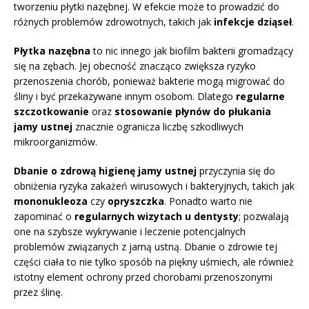
tworzeniu płytki nazębnej. W efekcie może to prowadzić do
różnych problemów zdrowotnych, takich jak
infekcje dziąseł
.
Płytka nazębna
to nic innego jak biofilm bakterii gromadzący
się na zębach. Jej obecność znacząco zwiększa ryzyko
przenoszenia chorób, ponieważ bakterie mogą migrować do
śliny i być przekazywane innym osobom. Dlatego
regularne
szczotkowanie
oraz
stosowanie płynów do płukania
jamy ustnej
znacznie ogranicza liczbę szkodliwych
mikroorganizmów.
Dbanie o zdrową higienę jamy ustnej
przyczynia się do
obniżenia ryzyka zakażeń wirusowych i bakteryjnych, takich jak
mononukleoza
czy
opryszczka
. Ponadto warto nie
zapominać o
regularnych wizytach u dentysty
; pozwalają
one na szybsze wykrywanie i leczenie potencjalnych
problemów związanych z jamą ustną. Dbanie o zdrowie tej
części ciała to nie tylko sposób na piękny uśmiech, ale również
istotny element ochrony przed chorobami przenoszonymi
przez ślinę.