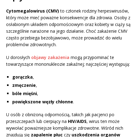
Cytomegalowirus (CMV)
to członek rodziny herpeswirusów,
który może mieć poważne konsekwencje dla zdrowia. Osoby z
osłabionym układem odpornościowym oraz kobiety w ciąży są
szczególnie narażone na jego działanie. Choć zakażenie CMV
często przebiega bezobjawowo, może prowadzić do wielu
problemów zdrowotnych.
U dorosłych
objawy zakażenia
mogą przypominać te
towarzyszące mononukleozie zakaźnej; najczęściej występują:
gorączka
,
zmęczenie
,
bóle mięśni
,
powiększone węzły chłonne
.
U osób z obniżoną odpornością, takich jak pacjenci po
przeszczepach lub cierpiący na
HIV/AIDS
, wirus ten może
wywołać poważniejsze komplikacje zdrowotne. Wśród nich
znajdują się
zapalenie płuc
czy
uszkodzenia organów