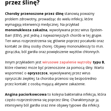
przez ślinę?
Choroby przenoszone przez ślinę
stanowią poważny
problem zdrowotny, prowadząc do wielu infekcji, które
wymagają interwencji medycznej. Na przykład
mononukleoza zakaźna
, wywoływana przez wirus Epstein-
Barr (EBV), jest jedną z najważniejszych chorób w tej grupie.
Ten wirus rozprzestrzenia się głównie poprzez pocałunki oraz
kontakt ze śliną osoby chorej. Objawy mononukleozy to m.in.
gorączka, ból gardła oraz powiększenie węzłów chłonnych.
Innym przykładem jest
wirusowe zapalenie wątroby
typu B
,
które również może być przenoszone za pomocą śliny. Warto
wspomnieć o
opryszczce
, wywoływanej przez wirus
opryszczki zwykłej; ta choroba przenosi się bezpośrednio
przez kontakt z osobą mającą aktywne zakażenie.
Angina paciorkowcowa
to kolejna bakterialna infekcja, która
często rozprzestrzenia się poprzez ślinę. Charakteryzuje ją
intensywny ból gardła oraz inne objawy typowe dla infekcji.