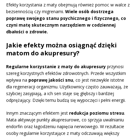
Efekty korzystania z maty obejmują również pomoc w walce z
bezsennością czy migrenami.
Wiele osób dostrzega
poprawę swojego stanu psychicznego i fizycznego, co
czyni matę skutecznym narzędziem w codziennej
dbałości o zdrowie.
Jakie efekty można osiągnąć dzięki
matom do akupresury?
Regularne korzystanie z maty do akupresury
przynosi
szereg korzystnych efektów zdrowotnych. Przede wszystkim
wpływa na
poprawę jakości snu
, co jest niezwykle istotne
dla regeneracji organizmu. Użytkownicy często zauważają, że
szybciej zasypiają, a ich sen staje się głębszy i bardziej
odprężający. Dzięki temu budzą się wypoczęci i pełni energii.
Innym znaczącym efektem jest
redukcja poziomu stresu
.
Mata aktywuje punkty akupresurowe, co sprzyja uwalnianiu
endorfin oraz łagodzeniu napięcia nerwowego. W rezultacie
osoby regularnie korzystające z maty odczuwają większy