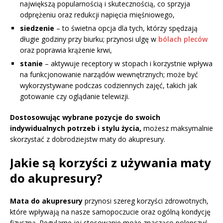
największą popularnością i skutecznością, co sprzyja
odprężeniu oraz redukcji napięcia mięśniowego,
siedzenie
– to świetna opcja dla tych, którzy spędzają
długie godziny przy biurku; przynosi ulgę w
bólach pleców
oraz poprawia krążenie krwi,
stanie
– aktywuje receptory w stopach i korzystnie wpływa
na funkcjonowanie narządów wewnętrznych; może być
wykorzystywane podczas codziennych zajęć, takich jak
gotowanie czy oglądanie telewizji.
Dostosowując wybrane pozycje do swoich
indywidualnych potrzeb i stylu życia,
możesz maksymalnie
skorzystać z dobrodziejstw maty do akupresury.
Jakie są korzyści z używania maty
do akupresury?
Mata do akupresury
przynosi szereg korzyści zdrowotnych,
które wpływają na nasze samopoczucie oraz ogólną kondycję
fizyczną. Regularne jej stosowanie może znacząco polepszyć