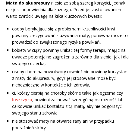
Mata do akupresury
niesie ze sobą szereg korzyści, jednak
nie jest odpowiednia dla każdego. Przed jej zastosowaniem
warto zwrócić uwagę na kilka kluczowych kwestii:
osoby borykające się z problemami krzepliwości krwi
powinny zrezygnować z używania maty, ponieważ może to
prowadzić do zwiększonego ryzyka powikłań,
kobiety w ciąży powinny unikać tej formy terapii, mając na
uwadze potencjalne zagrożenia zarówno dla siebie, jak i dla
swojego dziecka,
osoby chore na nowotwory również nie powinny korzystać
z maty do akupresury, gdyż jej stosowanie może być
niebezpieczne w kontekście ich zdrowia,
ci, którzy cierpią na choroby skórne takie jak egzema czy
łuszczyca
, powinni zachować szczególną ostrożność lub
całkowicie unikać kontaktu z tą matą, aby nie pogorszyć
swojego stanu zdrowia,
nie stosować maty na otwarte rany ani w przypadku
podrażnień skóry.