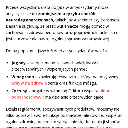
Przede wszystkim, dieta bogata w antyoksydanty może
przyczynić się do
zmniejszenia ryzyka chorób
neurodegeneracyjnych
, takich jak Alzheimer czy Parkinson.
Badania sugerują, że przeciwutleniacze mogą pomóc w
zachowaniu zdrowia neuronów oraz poprawić ich funkcję, co
jest kluczowe dla naszej ogólnej sprawności umysłowej.
Do najpopularniejszych źródeł antyoksydantów należą:
Jagody
– są one znane ze swoich właściwości
przeciwzapalnych i wspierających pamięć.
Winogrona
– zawierają resweratrol, który ma pozytywny
wpływ na zdrowie
serca oraz funkcje mózgu.
Cytrusy
– bogate w witaminę C, która wspiera
układ
odpornościowy
i ma działanie przeciwutleniające.
Dzięki regularnemu spożywaniu tych produktów, możemy nie
tylko poprawić swoje funkcje poznawcze, ale również wspierać
ogólne zdrowie, poprzez przyczynienie się do redukcji stanów
zapalnych w organizmie. Warto zatem zastanowić się nad