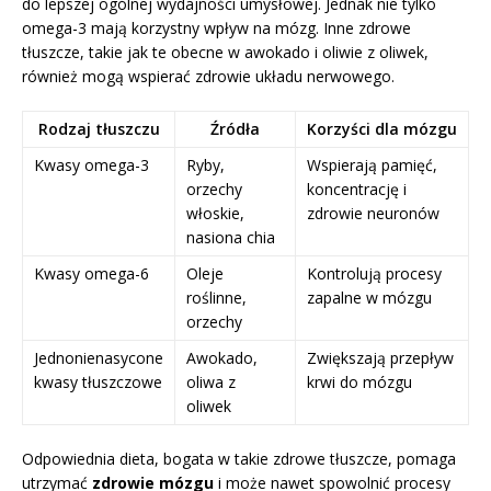
do lepszej ogólnej wydajności umysłowej. Jednak nie tylko
omega-3 mają korzystny wpływ na mózg. Inne zdrowe
tłuszcze, takie jak te obecne w awokado i oliwie z oliwek,
również mogą wspierać zdrowie układu nerwowego.
Rodzaj tłuszczu
Źródła
Korzyści dla mózgu
Kwasy omega-3
Ryby,
Wspierają pamięć,
orzechy
koncentrację i
włoskie,
zdrowie neuronów
nasiona chia
Kwasy omega-6
Oleje
Kontrolują procesy
roślinne,
zapalne w mózgu
orzechy
Jednonienasycone
Awokado,
Zwiększają przepływ
kwasy tłuszczowe
oliwa z
krwi do mózgu
oliwek
Odpowiednia dieta, bogata w takie zdrowe tłuszcze, pomaga
utrzymać
zdrowie mózgu
i może nawet spowolnić procesy