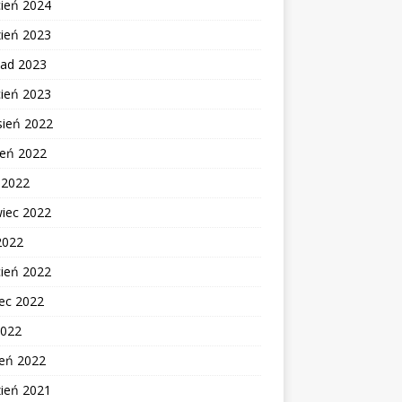
cień 2024
zień 2023
pad 2023
cień 2023
sień 2022
ień 2022
c 2022
wiec 2022
2022
cień 2022
ec 2022
2022
zeń 2022
zień 2021