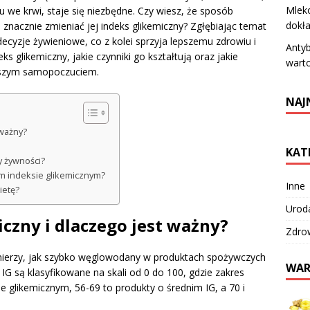
Mleko
 we krwi, staje się niezbędne. Czy wiesz, że sposób
dokła
znacznie zmieniać jej indeks glikemiczny? Zgłębiając temat
yzje żywieniowe, co z kolei sprzyja lepszemu zdrowiu i
Antyb
eks glikemiczny, jakie czynniki go kształtują oraz jakie
warto
epszym samopoczuciem.
NAJ
 ważny?
KAT
y żywności?
im indeksie glikemicznym?
Inne
ietę?
Urod
iczny i dlaczego jest ważny?
Zdro
 mierzy, jak szybko węglowodany w produktach spożywczych
WAR
IG są klasyfikowane na skali od 0 do 100, gdzie zakres
e glikemicznym, 56-69 to produkty o średnim IG, a 70 i