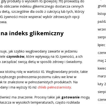
s gdy produkty o wysokim IG (powyżej 70) prowadzą do
grud
b obliczanie indeksu glikemicznego dostarcza cennych
ietą, szczególnie dla osób z cukrzycą lub tych, którzy
listo
IG żywności może wspierać wybór zdrowszych opcji
paźdz
owia.
wrze
 na indeks glikemiczny
sierp
lipie
opisuje, jak szybko węglowodany zawarte w jedzeniu
czer
iele
czynników
, które wpływają na IG żywności, a ich
maj 
h zarządzać swoją dietą w sposób zdrowy i świadomy.
kwie
a istotną rolę w wartości IG. Węglowodany proste, takie
marz
o szybszego podnoszenia poziomu cukru we krwi w
 te znalezione w pełnoziarnistych produktach. Na
luty 
odany i ma wyższy IG niż
chleb pełnoziarnisty
.
sierp
ównież ma znaczenie. Procesy takie jak
gotowanie
mogą
czer
właszcza w wysokich temperaturach, często rozkłada