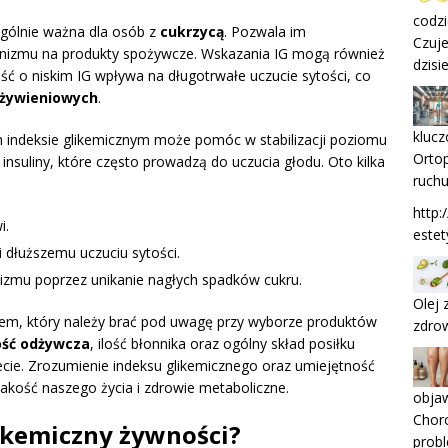
codz
ególnie ważna dla osób z
cukrzycą
. Pozwala im
Czuje
anizmu na produkty spożywcze. Wskazania IG mogą również
dzisi
 o niskim IG wpływa na długotrwałe uczucie sytości, co
żywieniowych
.
klucz
 indeksie glikemicznym może pomóc w stabilizacji poziomu
Ortop
nsuliny, które często prowadzą do uczucia głodu. Oto kilka
ruchu
http:
i.
estet
 dłuższemu uczuciu sytości.
nizmu poprzez unikanie nagłych spadków cukru.
Olej 
kiem, który należy brać pod uwagę przy wyborze produktów
zdro
ść odżywcza
, ilość błonnika oraz ogólny skład posiłku
ecie. Zrozumienie indeksu glikemicznego oraz umiejętność
akość naszego życia i zdrowie metaboliczne.
objaw
Chor
likemiczny żywności?
probl