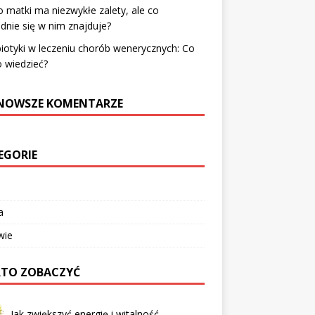
 matki ma niezwykłe zalety, ale co
dnie się w nim znajduje?
iotyki w leczeniu chorób wenerycznych: Co
 wiedzieć?
NOWSZE KOMENTARZE
EGORIE
a
wie
TO ZOBACZYĆ
Jak zwiększyć energię i witalność