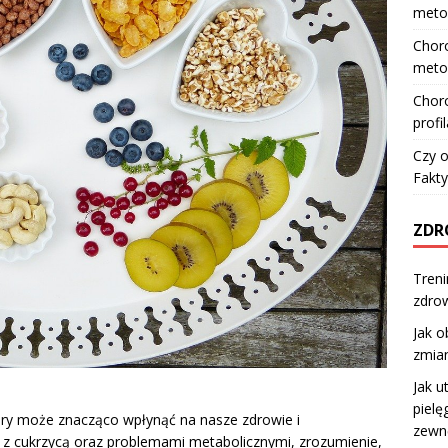
meto
Choro
meto
Choro
profi
Czy o
Fakty
ZDR
Treni
zdro
Jak o
zmian
Jak u
pielę
tóry może znacząco wpłynąć na nasze zdrowie i
zewn
 z cukrzycą oraz problemami metabolicznymi, zrozumienie,