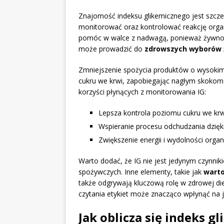
Znajomość indeksu glikemicznego jest szcz
monitorować oraz kontrolować reakcję org
pomóc w walce z nadwagą, ponieważ żywność
może prowadzić do
zdrowszych wyborów 
Zmniejszenie spożycia produktów o wysokim
cukru we krwi, zapobiegając nagłym skokom i
korzyści płynących z monitorowania IG:
Lepsza kontrola poziomu cukru we krw
Wspieranie procesu odchudzania dzięki
Zwiększenie energii i wydolności orga
Warto dodać, że IG nie jest jedynym czynni
spożywczych. Inne elementy, takie jak
warto
także odgrywają kluczową rolę w zdrowej di
czytania etykiet może znacząco wpłynąć na j
Jak oblicza się indeks g