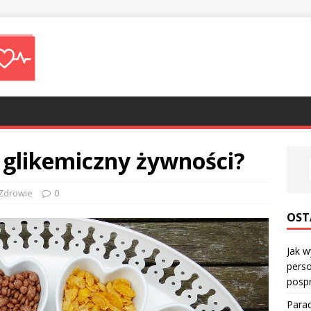
s glikemiczny żywności?
Zdrowie
0
OST
Jak w
perso
posp
Parad