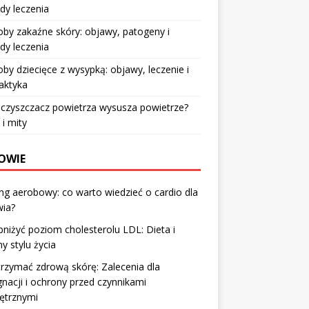
dy leczenia
by zakaźne skóry: objawy, patogeny i
dy leczenia
by dziecięce z wysypką: objawy, leczenie i
laktyka
czyszczacz powietrza wysusza powietrze?
 i mity
OWIE
ng aerobowy: co warto wiedzieć o cardio dla
wia?
bniżyć poziom cholesterolu LDL: Dieta i
y stylu życia
trzymać zdrową skórę: Zalecenia dla
gnacji i ochrony przed czynnikami
ętrznymi