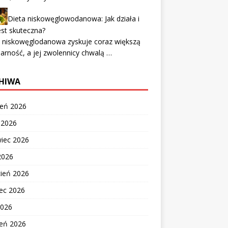
Dieta niskowęglowodanowa: Jak działa i
est skuteczna?
a niskowęglodanowa zyskuje coraz większą
arność, a jej zwolennicy chwalą …
HIWA
ień 2026
c 2026
wiec 2026
2026
cień 2026
ec 2026
2026
zeń 2026