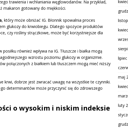
kwie
szego trawienia i wchłaniania węglowodanów. Na przykład,
iż makaron gotowany do miękkości.
grud
a
, który może obniżać IG. Błonnik spowalnia proces
listo
iem glukozy do krwiobiegu. Dlatego spożycie produktów
kwie
ce, czy rośliny strączkowe, może być korzystniejsze dla
wrze
sierp
w posiłku również wpływa na IG. Tłuszcze i białka mogą
łagodniejszego wzrostu poziomu glukozy w organizmie.
lipie
nów połączonych z białkiem lub tłuszczem mogą mieć niższy
czer
maj 
e krwi, dobrze jest zwracać uwagę na wszystkie te czynniki.
kwie
jego determinantów może przyczynić się do zdrowszego
marz
luty 
ości o wysokim i niskim indeksie
styc
grud