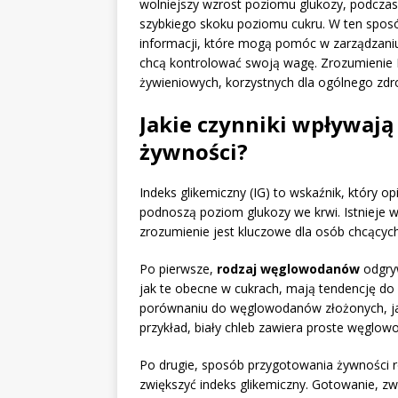
wolniejszy wzrost poziomu glukozy, podcza
szybkiego skoku poziomu cukru. W ten sposó
informacji, które mogą pomóc w zarządzaniu d
chcą kontrolować swoją wagę. Zrozumienie 
żywieniowych, korzystnych dla ogólnego zdr
Jakie czynniki wpływają
żywności?
Indeks glikemiczny (IG) to wskaźnik, który 
podnoszą poziom glukozy we krwi. Istnieje w
zrozumienie jest kluczowe dla osób chcącyc
Po pierwsze,
rodzaj węglowodanów
odgryw
jak te obecne w cukrach, mają tendencję d
porównaniu do węglowodanów złożonych, jak
przykład, biały chleb zawiera proste węglow
Po drugie, sposób przygotowania żywności r
zwiększyć indeks glikemiczny. Gotowanie, z