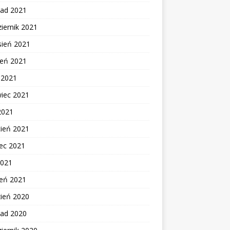
pad 2021
iernik 2021
sień 2021
ień 2021
c 2021
wiec 2021
2021
cień 2021
ec 2021
2021
zeń 2021
zień 2020
pad 2020