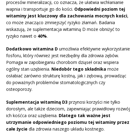
procesów mineralizacji, co oznacza, że ułatwia wchłanianie
wapnia i transportuje go do kości.
Odpowiedni poziom tej
witaminy jest kluczowy dla zachowania mocnych kości
,
co może znacząco zmniejszyć ryzyko złamań. Badania
wskazują, że suplementacja witaminą D może obniżyć to
ryzyko nawet o
40%
.
Dodatkowo witamina D
umożliwia efektywne wykorzystanie
fosforu, który również jest niezbędny dla zdrowia zębów.
Pomaga w zapobieganiu chorobom dziąseł oraz wspiera
ogólny stan uzębienia.
Niedobór tego składnika
może
osłabiać zarówno strukturę kostną, jak i zębową, prowadząc
do poważnych problemów stomatologicznych czy
osteoporozy.
Suplementacja witaminą D3
przynosi korzyści nie tylko
dorosłym, ale także dzieciom, zapewniając prawidłowy rozwój
ich kośćca oraz uzębienia.
Dlatego tak ważne jest
utrzymanie odpowiedniego poziomu tej witaminy przez
całe życie
dla zdrowia naszego układu kostnego.