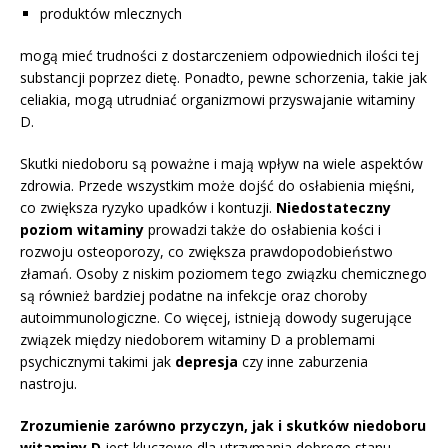
produktów mlecznych
mogą mieć trudności z dostarczeniem odpowiednich ilości tej
substancji poprzez dietę. Ponadto, pewne schorzenia, takie jak
celiakia, mogą utrudniać organizmowi przyswajanie witaminy
D.
Skutki niedoboru są poważne i mają wpływ na wiele aspektów
zdrowia. Przede wszystkim może dojść do osłabienia mięśni,
co zwiększa ryzyko upadków i kontuzji.
Niedostateczny
poziom witaminy
prowadzi także do osłabienia kości i
rozwoju osteoporozy, co zwiększa prawdopodobieństwo
złamań. Osoby z niskim poziomem tego związku chemicznego
są również bardziej podatne na infekcje oraz choroby
autoimmunologiczne. Co więcej, istnieją dowody sugerujące
związek między niedoborem witaminy D a problemami
psychicznymi takimi jak
depresja
czy inne zaburzenia
nastroju.
Zrozumienie zarówno przyczyn, jak i skutków niedoboru
witaminy D
jest kluczowe dla utrzymania dobrego stanu