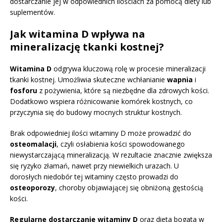
dostarczanie jej w odpowiednich ilościach za pomocą diety lub
suplementów.
Jak witamina D wpływa na
mineralizację tkanki kostnej?
Witamina D
odgrywa kluczową rolę w procesie mineralizacji
tkanki kostnej. Umożliwia skuteczne wchłanianie
wapnia
i
fosforu
z pożywienia, które są niezbędne dla zdrowych kości.
Dodatkowo wspiera różnicowanie komórek kostnych, co
przyczynia się do budowy mocnych struktur kostnych.
Brak odpowiedniej ilości witaminy D może prowadzić do
osteomalacji
, czyli osłabienia kości spowodowanego
niewystarczającą mineralizacją. W rezultacie znacznie zwiększa
się ryzyko złamań, nawet przy niewielkich urazach. U
dorosłych niedobór tej witaminy często prowadzi do
osteoporozy
, choroby objawiającej się obniżoną gęstością
kości.
Regularne dostarczanie witaminy D
oraz dieta bogata w