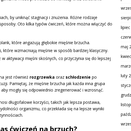
wrze
h, by uniknąć stagnacji i znużenia. Różne rodzaje
sierp
sposoby. Oto kilka typów ćwiczeń, które można włączyć do
lipie
czer
 plank, które angażują głębokie mięśnie brzucha.
maj 
i, które wzmacniają mięśnie w sposób bardziej klasyczny.
kwie
w aktywacji mięśni skośnych, co przyczynia się do lepszej
marz
luty 
a jest również
rozgrzewka
oraz
schłodzenie
po
uzji. Pamiętaj, że mięśnie brzucha jak każda inna grupa
styc
 aby mogły się odpowiednio zregenerować i wzrosnąć.
grud
osi długofalowe korzyści, takich jak lepsza postawa,
listo
ydolności organizmu, co przekłada się na lepsze wyniki
paźdz
zynnościach.
wrze
zas ćwiczeń na brzuch?