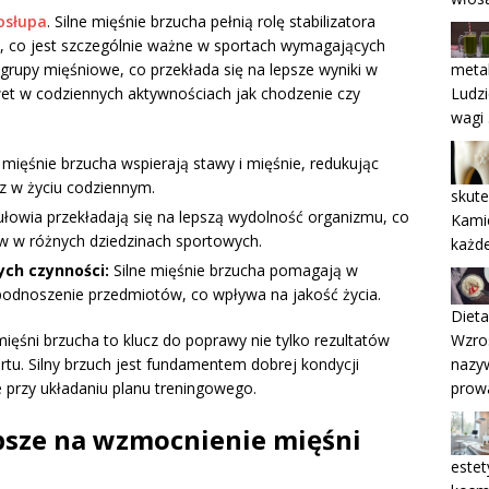
gosłupa
. Silne mięśnie brzucha pełnią rolę stabilizatora
 co jest szczególnie ważne w sportach wymagających
e grupy mięśniowe, co przekłada się na lepsze wyniki w
meta
awet w codziennych aktywnościach jak chodzenie czy
Ludzi
wagi
 mięśnie brzucha wspierają stawy i mięśnie, redukując
z w życiu codziennym.
skut
ułowia przekładają się na lepszą wydolność organizmu, co
Kamie
w w różnych dziedzinach sportowych.
każde
ch czynności:
Silne mięśnie brzucha pomagają w
podnoszenie przedmiotów, co wpływa na jakość życia.
Dieta
Wzro
śni brzucha to klucz do poprawy nie tylko rezultatów
nazy
tu. Silny brzuch jest fundamentem dobrej kondycji
prow
e przy układaniu planu treningowego.
epsze na wzmocnienie mięśni
estet