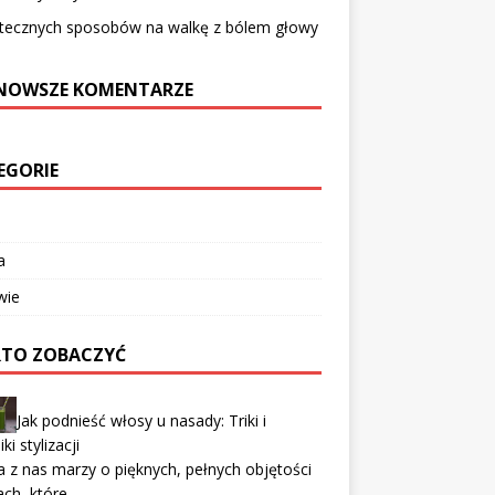
utecznych sposobów na walkę z bólem głowy
NOWSZE KOMENTARZE
EGORIE
a
wie
TO ZOBACZYĆ
Jak podnieść włosy u nasady: Triki i
ki stylizacji
 z nas marzy o pięknych, pełnych objętości
ch, które …