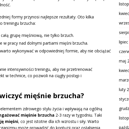
listo
lność.
kwie
iej formy przynosi najlepsze rezultaty. Oto kilka
wrze
o treningu brzucha:
sierp
całą grupę mięśniową, nie tylko brzuch.
lipie
e w pracy nad dolnymi partiami mięśni brzucha.
e warto wykonywać w odpowiedniej formie, aby nie obciążać
czer
maj 
nie intensywności treningu, aby nie przetrenować
kwie
t w technice, co pozwoli na ciągły postęp i
marz
luty 
ćwiczyć mięśnie brzucha?
styc
grud
 elementem zdrowego stylu życia i wpływają na ogólną
angażować mięśnie brzucha
2-3 razy w tygodniu. Taki
listo
ję mięśni
, co jest istotne dla ich wzrostu i siły. Warto
paźdz
rganizmu może prowadzić do kontuzji oraz osłabienia