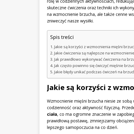
rolę w codziennych aktywnościach, redukując
skuteczne ćwiczenia oraz techniki ich wykon
na wzmocnienie brzucha, ale także cenne w
zniweczyć nasze wysiłki.
Spis treści
Jakie są korzyści z wzmocnienia mięśni brzu
Jakie ćwiczenia są najlepsze na wzmocnieni
Jak prawidłowo wykonywać ćwiczenia na brz
Jak często powinno się ćwiczyć mięśnie brzu
Jakie błędy unikać podczas ćwiczeń na brzuc
Jakie są korzyści z wzm
Wzmocnienie mięśni brzucha niesie ze sobą w
codzienność oraz aktywność fizyczną. Przed
ciała
, co ma ogromne znaczenie w zapobie
prawidłową postawę, zmniejszamy obciążeni
lepszego samopoczucia na co dzień.