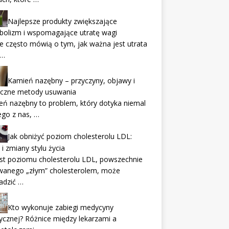
Najlepsze produkty zwiększające
bolizm i wspomagające utratę wagi
e często mówią o tym, jak ważna jest utrata
 …
Kamień nazębny – przyczyny, objawy i
eczne metody usuwania
ń nazębny to problem, który dotyka niemal
go z nas, …
Jak obniżyć poziom cholesterolu LDL:
 i zmiany stylu życia
st poziomu cholesterolu LDL, powszechnie
wanego „złym” cholesterolem, może
adzić …
Kto wykonuje zabiegi medycyny
ycznej? Różnice między lekarzami a