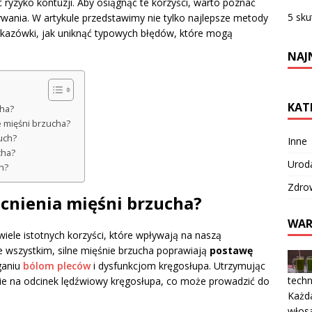
 ryzyko kontuzji. Aby osiągnąć te korzyści, warto poznać
5 sk
ywania. W artykule przedstawimy nie tylko najlepsze metody
skazówki, jak uniknąć typowych błędów, które mogą
NAJ
KAT
cha?
e mięśni brzucha?
uch?
Inne
cha?
Urod
h?
Zdro
ocnienia mięśni brzucha?
WAR
iele istotnych korzyści, które wpływają na naszą
e wszystkim, silne mięśnie brzucha poprawiają
postawę
ganiu
bólom pleców
i dysfunkcjom kręgosłupa. Utrzymując
techni
e na odcinek lędźwiowy kręgosłupa, co może prowadzić do
Każda
włosa