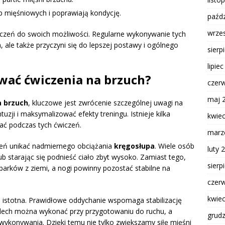
p mięśniowych i poprawiają kondycję.
paźdz
wrze
czeń do swoich możliwości. Regularne wykonywanie tych
, ale także przyczyni się do lepszej postawy i ogólnego
sierp
lipie
ać ćwiczenia na brzuch?
czer
maj 
a brzuch
, kluczowe jest zwrócenie szczególnej uwagi na
uzji i maksymalizować efekty treningu. Istnieje kilka
kwie
ać podczas tych ćwiczeń.
marz
czeń unikać nadmiernego obciążania
kręgosłupa
. Wiele osób
luty 
b starając się podnieść ciało zbyt wysoko. Zamiast tego,
sierp
barków z ziemi, a nogi powinny pozostać stabilne na
czer
kwie
e istotna. Prawidłowe oddychanie wspomaga stabilizację
dech można wykonać przy przygotowaniu do ruchu, a
grud
konywania. Dzięki temu nie tylko zwiększamy siłę mięśni