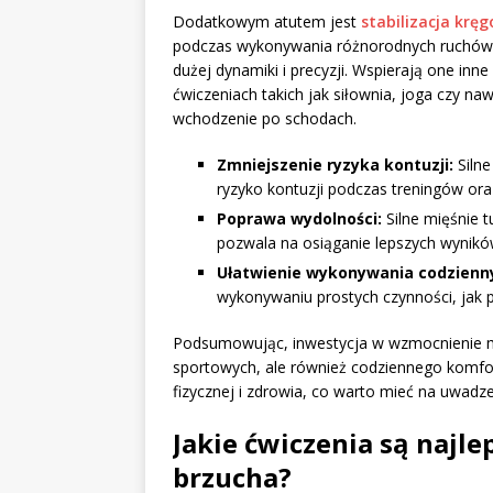
Dodatkowym atutem jest
stabilizacja krę
podczas wykonywania różnorodnych ruchów,
dużej dynamiki i precyzji. Wspierają one inn
ćwiczeniach takich jak siłownia, joga czy n
wchodzenie po schodach.
Zmniejszenie ryzyka kontuzji:
Silne
ryzyko kontuzji podczas treningów ora
Poprawa wydolności:
Silne mięśnie t
pozwala na osiąganie lepszych wynikó
Ułatwienie wykonywania codzienny
wykonywaniu prostych czynności, jak 
Podsumowując, inwestycja w wzmocnienie mię
sportowych, ale również codziennego komfor
fizycznej i zdrowia, co warto mieć na uwadz
Jakie ćwiczenia są najl
brzucha?