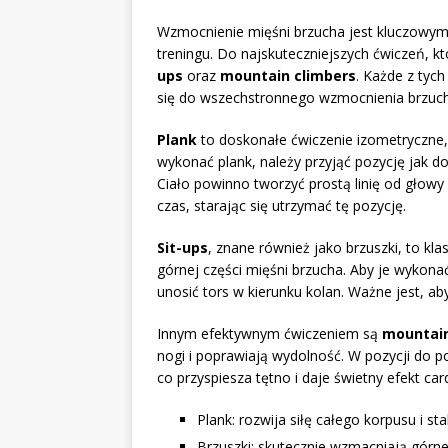
Wzmocnienie mięśni brzucha jest kluczowym
treningu. Do najskuteczniejszych ćwiczeń, k
ups
oraz
mountain climbers
. Każde z tyc
się do wszechstronnego wzmocnienia brzuch
Plank
to doskonałe ćwiczenie izometryczne, 
wykonać plank, należy przyjąć pozycję jak do
Ciało powinno tworzyć prostą linię od głowy 
czas, starając się utrzymać tę pozycję.
Sit-ups
, znane również jako brzuszki, to k
górnej części mięśni brzucha. Aby je wykonać
unosić tors w kierunku kolan. Ważne jest, ab
Innym efektywnym ćwiczeniem są
mountain
nogi i poprawiają wydolność. W pozycji do po
co przyspiesza tętno i daje świetny efekt car
Plank: rozwija siłę całego korpusu i sta
Brzuszki: skutecznie wzmacniają górne