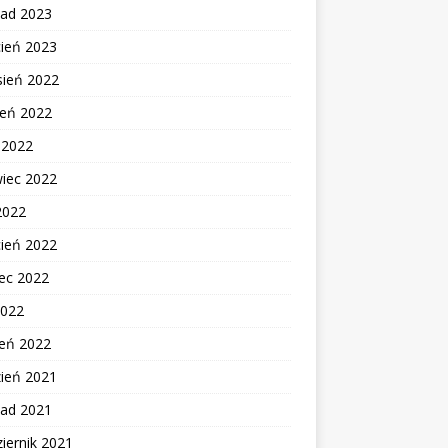
pad 2023
cień 2023
sień 2022
ień 2022
c 2022
wiec 2022
2022
cień 2022
ec 2022
2022
zeń 2022
zień 2021
pad 2021
iernik 2021