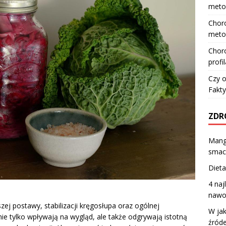
meto
Choro
meto
Choro
profi
Czy o
Fakty
ZDR
Mang
smac
Dieta
4 na
nawo
ej postawy, stabilizacji kręgosłupa oraz ogólnej
W jak
ie tylko wpływają na wygląd, ale także odgrywają istotną
źród