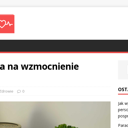
ia na wzmocnienie
OST
Zdrowie
0
Jak w
perso
posp
Parad