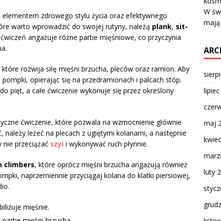
kosm
W świ
 elementem zdrowego stylu życia oraz efektywnego
mają
tóre warto wprowadzić do swojej rutyny, należą
plank
,
sit-
h ćwiczeń angażuje różne partie mięśniowe, co przyczynia
a.
ARC
które rozwija siłę mięśni brzucha, pleców oraz ramion. Aby
sierp
 pompki, opierając się na przedramionach i palcach stóp.
lipie
do pięt, a całe ćwiczenie wykonuje się przez określony
czer
lasyczne ćwiczenie, które pozwala na wzmocnienie głównie
maj 
, należy leżeć na plecach z ugiętymi kolanami, a następnie
kwie
y nie przeciążać
szyi
i wykonywać ruch płynnie.
marz
 climbers
, które oprócz mięśni brzucha angażują również
luty 
mpki, naprzemiennie przyciągaj kolana do klatki piersiowej,
dio.
styc
grud
bilizuje mięśnie.
 partie mięśni brzucha.
listo