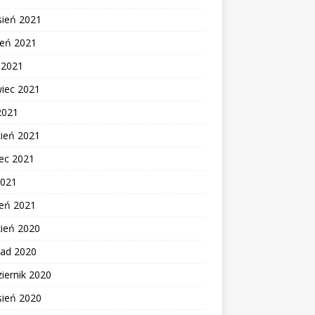
sień 2021
ień 2021
c 2021
wiec 2021
2021
cień 2021
ec 2021
2021
zeń 2021
zień 2020
pad 2020
iernik 2020
sień 2020