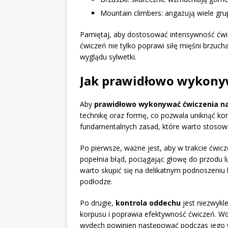
Mountain climbers: angażują wiele gru
Pamiętaj, aby dostosować intensywność ćwi
ćwiczeń nie tylko poprawi siłę mięśni brzucha
wyglądu sylwetki.
Jak prawidłowo wykonyw
Aby
prawidłowo wykonywać ćwiczenia n
technikę oraz formę, co pozwala uniknąć kont
fundamentalnych zasad, które warto stosow
Po pierwsze, ważne jest, aby w trakcie ćwi
popełnia błąd, pociągając głowę do przodu lu
warto skupić się na delikatnym podnoszeniu 
podłodze.
Po drugie,
kontrola oddechu
jest niezwykl
korpusu i poprawia efektywność ćwiczeń. W
wydech powinien następować podczas jego wy