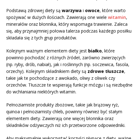
Podstawą zdrowej diety są
warzywa
i
owoce
, które warto
spożywać w dużych ilościach. Zawierają one wiele
witamin
,
minerałów oraz błonnika, który wspomaga trawienie. Zaleca
się, aby przynajmniej połowa talerza podczas każdego posiłku
składała się z tych grup produktów.
Kolejnym ważnym elementem diety jest
białko
, które
powinno pochodzić z różnych źródeł, zarówno zwierzęcych
(np. ryby, drób, nabiał), jak i roślinnych (np. soczewica, fasola,
orzechy). Kolejnym składnikiem diety są
zdrowe tłuszcze
,
takie jak te pochodzące z awokado, oliwy z oliwek czy
orzechów. Tłuszcze te wspierają funkcje mózgu i są niezbędne
do wchłaniania niektórych witamin.
Pełnoziarniste produkty zbożowe, takie jak brązowy ryż,
quinoa i pełnoziarnisty chleb, powinny również być stałym
elementem diety. Zawierają one więcej błonnika oraz
składników odżywczych niż ich przetworzone odpowiedniki.
Aby maksymalnie wykorzystać korzyści płynące z diety, ważne