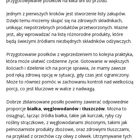
przygotowywanie posiłków na kilka dni do przodu.
Jednym z pierwszych kroków jest stworzenie listy zakupów.
Dzięki temu możemy skupić się na zdrowych składnikach,
unikając niepotrzebnych produktów przetworzonych. Ważne
jest, aby wprowadzać na listę różnorodne produkty, które
będą świeżymi źródłami niezbędnych składników odżywczych.
Przygotowanie posiłków z wyprzedzeniem to kolejna praktyka,
która może ułatwić codzienne życie. Gotowanie w większych
ilościach i dzielenie ich na porcje sprawia, że mamy zawsze
pod ręką zdrową opcję w sytuacji, gdy czas jest ograniczony.
Może to również pomóc w zachowaniu kontroli nad wielkością
porcji, co jest kluczowe w walce z nadwagą.
Dobrze zbilansowane posiłki powinny zawierać odpowiednie
proporcje
białka
,
węglowodanów
i
tłuszczów
. Można to
osiągnąć, łącząc źródła białka, takie jak kurczak, ryby czy
rośliny strączkowe, z węglowodanami złożonymi, takimi jak
pełnoziarniste produkty zbożowe, oraz zdrowymi tłuszczami,
na przykład z orzechów czy oliwy z oliwek. Utrzymywanie tych