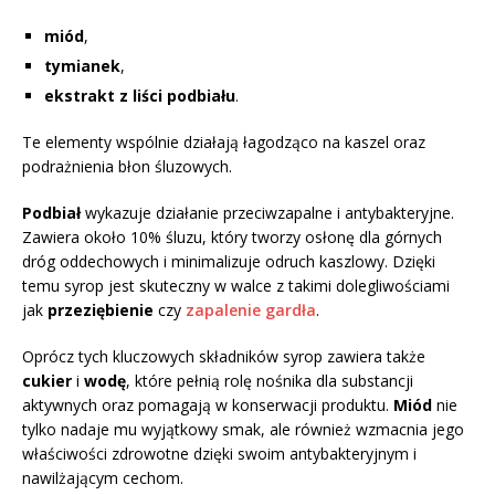
miód
,
tymianek
,
ekstrakt z liści podbiału
.
Te elementy wspólnie działają łagodząco na kaszel oraz
podrażnienia błon śluzowych.
Podbiał
wykazuje działanie przeciwzapalne i antybakteryjne.
Zawiera około 10% śluzu, który tworzy osłonę dla górnych
dróg oddechowych i minimalizuje odruch kaszlowy. Dzięki
temu syrop jest skuteczny w walce z takimi dolegliwościami
jak
przeziębienie
czy
zapalenie gardła
.
Oprócz tych kluczowych składników syrop zawiera także
cukier
i
wodę
, które pełnią rolę nośnika dla substancji
aktywnych oraz pomagają w konserwacji produktu.
Miód
nie
tylko nadaje mu wyjątkowy smak, ale również wzmacnia jego
właściwości zdrowotne dzięki swoim antybakteryjnym i
nawilżającym cechom.