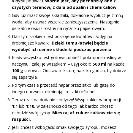
łodyżki podbiału.
Ważne jest, aby pochodziły one z
czystych terenów, z dala od spalin i chemikaliów.
Gdy już masz swoje składniki, dokładnie wypłucz je zimną
wodą, aby usunąć wszelkie zanieczyszczenia. Następnie
delikatnie osusz rośliny na ręczniku papierowym.
Dalszym krokiem jest pokrojenie kwiatów i łodyg na
drobniejsze kawałki.
Dzięki temu łatwiej będzie
wydobyć ich cenne składniki podczas parzenia.
Kiedy wszystko jest gotowe, umieść pokrojone rośliny w
naczyniu i zalej je wrzątkiem – użyj około
500 ml
na każde
100 g
surowca. Odstaw miksturę na kilka godzin, by dobrze
się zaparzyła.
Po tym czasie przecedź napar przez sitko lub gazę do
innego naczynia, eliminując resztki roślinne.
Teraz czas na dodanie słodyczy! Wsyp cukier w proporcji
1:1
lub
1:10
, w zależności od tego jak bardzo chcesz
osłodzić swój syrop.
Mieszaj aż cukier całkowicie się
rozpuści.
Jeśli chcesz wzbogacić smak swojego syropu, możesz