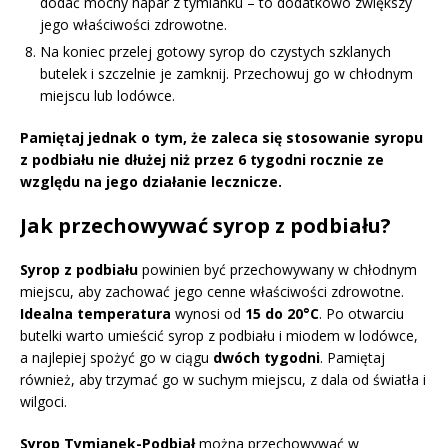
dodać mocny napar z tymianku – to dodatkowo zwiększy
jego właściwości zdrowotne.
Na koniec przelej gotowy syrop do czystych szklanych
butelek i szczelnie je zamknij. Przechowuj go w chłodnym
miejscu lub lodówce.
Pamiętaj jednak o tym, że zaleca się stosowanie syropu
z podbiału nie dłużej niż przez
6 tygodni
rocznie ze
względu na jego działanie lecznicze.
Jak przechowywać syrop z podbiału?
Syrop z podbiału
powinien być przechowywany w chłodnym
miejscu, aby zachować jego cenne właściwości zdrowotne.
Idealna temperatura
wynosi od
15 do 20°C
. Po otwarciu
butelki warto umieścić syrop z podbiału i miodem w lodówce,
a najlepiej spożyć go w ciągu
dwóch tygodni
. Pamiętaj
również, aby trzymać go w suchym miejscu, z dala od światła i
wilgoci.
Syrop Tymianek-Podbiał
można przechowywać w