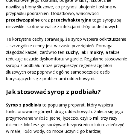
oddechowe. Jego składniki, bogate w śluzy, skutecznie
nawilżają błony śluzowe, co przynosi ukojenie i osłonę w
przypadku podrażnień. Dodatkowo, właściwości
przeciwzapalne
oraz
przeciwbakteryjne
tego syropu są
niezwykle istotne w walce z infekcjami dróg oddechowych.
Te korzystne cechy sprawiają, że syrop wspiera odkrztuszanie
– szczególnie cenny jest w czasie przeziębień. Pomaga
złagodzić kaszel, zarówno ten
suchy
, jak i
mokry
, a także
redukuje uczucie dyskomfortu w gardle. Regularne stosowanie
syropu z podbiału może przyspieszyć regenerację błon
śluzowych oraz poprawić ogólne samopoczucie osób
borykających się z problemami oddechowymi.
Jak stosować syrop z podbiału?
Syrop z podbiału
to popularny preparat, który wspiera
funkcjonowanie górnych dróg oddechowych. Zaleca się jego
przyjmowanie w ilości jednej łyżeczki, czyli
5 ml
, trzy razy
dziennie. Możesz go spożywać bezpośrednio lub rozcieńczyć
w małej ilości wody, co może uczynić go bardziej