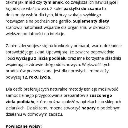
takimi jak
miód
czy
tymianek
, co zwiększa ich nawilżające i
łagodzące właściwości. Z kolei
pastylki do ssania
to
doskonały wybór dla tych, którzy szukają szybkiego
rozwiązania na podrażnione gardło.
Suplementy diety
stanowią natomiast wsparcie dla organizmu w okresach
większej podatności na infekcje.
Zanim zdecydujesz się na konkretny preparat, warto dokładnie
sprawdzić jego skład. Upewnij się, że zawiera odpowiednie
ilości
wyciągu z liścia podbiału
oraz inne korzystne składniki
wspierające zdrowie dróg oddechowych. Większość tych
produktów przeznaczona jest dla dorosłych i młodzieży
powyżej
12. roku życia
.
Dla osób preferujących naturalne metody istnieje możliwość
samodzielnego przygotowania preparatów z
suszonego
ziela podbiału
, które można znaleźć w aptekach lub sklepach
zielarskich. Dzięki temu można stworzyć
napary
o podobnym
działaniu w domowym zaciszu.
Powiązane wpisy: