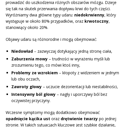
prowadzić do uszkodzenia różnych obszarów mózgu. Dzieje
się tak na skutek przerwania dopływu krwi do tych części.
Wyróżniamy dwa główne typy udaru:
niedokrwienny
, który
występuje w około 80% przypadków, oraz
krwotoczny
,
stanowiący około 20%.
Objawy udaru są różnorodne i mogą obejmować:
Niedowład
– zazwyczaj dotykający jedną stronę ciała,
Zaburzenia mowy
– trudności w wyrażeniu myśli lub
zrozumieniu tego, co mówi ktoś inny,
Problemy ze wzrokiem
– kłopoty z widzeniem w jednym
lub obu oczach,
Zawroty głowy
– uczucie dezorientacji lub niestabilności,
Intensywny ból głowy
– nagły i uporczywy ból bez
oczywistej przyczyny.
Wczesne symptomy mogą dodatkowo obejmować
opadnięcie kącika ust
oraz
drętwienie twarzy
po jednej
stronie. W takich sytuacjach kluczowe jest szybkie działanie,