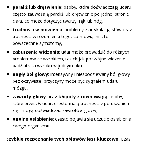
paraliż lub drętwienie
: osoby, które doświadczają udaru,
często zauważają paraliż lub drętwienie po jednej stronie
ciała, co może dotyczyć twarzy, rąk lub nóg,
trudności w mówieniu
: problemy z artykulacją słów oraz
trudności w rozumieniu tego, co mówią inni, to
powszechne symptomy,
zaburzenia widzenia
: udar może prowadzić do różnych
problemów ze wzrokiem, takich jak podwójne widzenie
bądź utrata wzroku w jednym oku,
nagły ból głowy
: intensywny i niespodziewany ból głowy
bez oczywistej przyczyny może być sygnałem udaru
mózgu,
zawroty głowy oraz kłopoty z równowagą
: osoby,
które przeszły udar, często mają trudności z poruszaniem
się i mogą doświadczać zawrotów głowy,
ogólne osłabienie
: często pojawia się uczucie osłabienia
całego organizmu.
Szybkie rozpoznanie tych objawów jest kluczowe.
Czas