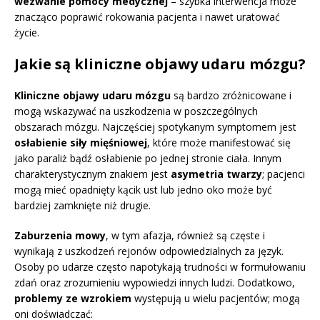
wezwanie pomocy medycznej
– szybka interwencja może
znacząco poprawić rokowania pacjenta i nawet uratować
życie.
Jakie są kliniczne objawy udaru mózgu?
Kliniczne objawy udaru mózgu
są bardzo zróżnicowane i
mogą wskazywać na uszkodzenia w poszczególnych
obszarach mózgu. Najczęściej spotykanym symptomem jest
osłabienie siły mięśniowej
, które może manifestować się
jako paraliż bądź osłabienie po jednej stronie ciała. Innym
charakterystycznym znakiem jest
asymetria twarzy
; pacjenci
mogą mieć opadnięty kącik ust lub jedno oko może być
bardziej zamknięte niż drugie.
Zaburzenia mowy
, w tym afazja, również są częste i
wynikają z uszkodzeń rejonów odpowiedzialnych za język.
Osoby po udarze często napotykają trudności w formułowaniu
zdań oraz zrozumieniu wypowiedzi innych ludzi. Dodatkowo,
problemy ze wzrokiem
występują u wielu pacjentów; mogą
oni doświadczać: