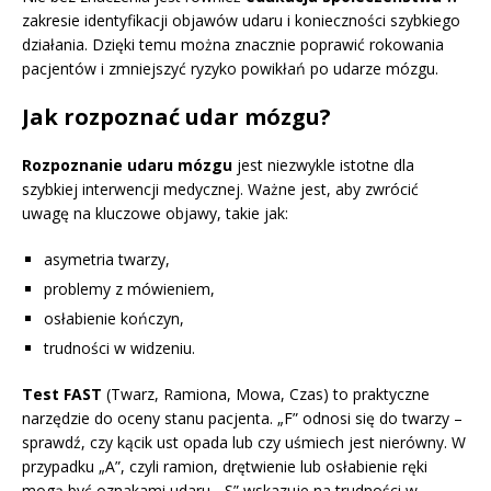
zakresie identyfikacji objawów udaru i konieczności szybkiego
działania. Dzięki temu można znacznie poprawić rokowania
pacjentów i zmniejszyć ryzyko powikłań po udarze mózgu.
Jak rozpoznać udar mózgu?
Rozpoznanie udaru mózgu
jest niezwykle istotne dla
szybkiej interwencji medycznej. Ważne jest, aby zwrócić
uwagę na kluczowe objawy, takie jak:
asymetria twarzy,
problemy z mówieniem,
osłabienie kończyn,
trudności w widzeniu.
Test FAST
(Twarz, Ramiona, Mowa, Czas) to praktyczne
narzędzie do oceny stanu pacjenta. „F” odnosi się do twarzy –
sprawdź, czy kącik ust opada lub czy uśmiech jest nierówny. W
przypadku „A”, czyli ramion, drętwienie lub osłabienie ręki
mogą być oznakami udaru. „S” wskazuje na trudności w