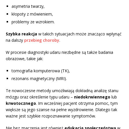
asymetria twarzy,
kłopoty z mówieniem,
problemy ze wzrokiem.
Szybka reakcja
w takich sytuacjach może znacząco wpłynąć
na dalszy
przebieg choroby
.
W procesie diagnostyki udaru niezbędne są także badania
obrazowe, takie jak:
tomografia komputerowa (TK),
rezonans magnetyczny (MRI).
Te nowoczesne metody umożliwiają dokładną analizę stanu
mózgu oraz określenie typu udaru –
niedokrwiennego
lub
krwotocznego
. Im wcześniej pacjent otrzyma pomoc, tym
większe są jego szanse na pełne wyzdrowienie. Dlatego tak
ważne jest szybkie rozpoznawanie symptomów.
Nie bez znaczenia jest również
edukacja społeczeństwa
w