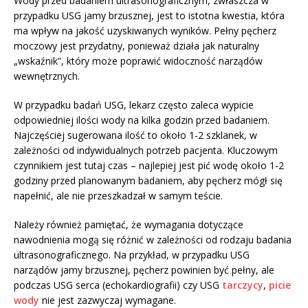
Wody przed badaniem ultrasonograficznym, zwłaszcza w
przypadku USG jamy brzusznej, jest to istotna kwestia, która
ma wpływ na jakość uzyskiwanych wyników. Pełny pęcherz
moczowy jest przydatny, ponieważ działa jak naturalny
„wskaźnik”, który może poprawić widoczność narządów
wewnętrznych.
W przypadku badań USG, lekarz często zaleca wypicie
odpowiedniej ilości wody na kilka godzin przed badaniem.
Najczęściej sugerowana ilość to około 1-2 szklanek, w
zależności od indywidualnych potrzeb pacjenta. Kluczowym
czynnikiem jest tutaj czas – najlepiej jest pić wodę około 1-2
godziny przed planowanym badaniem, aby pęcherz mógł się
napełnić, ale nie przeszkadzał w samym teście.
Należy również pamiętać, że wymagania dotyczące
nawodnienia mogą się różnić w zależności od rodzaju badania
ultrasonograficznego. Na przykład, w przypadku USG
narządów jamy brzusznej, pęcherz powinien być pełny, ale
podczas USG serca (echokardiografii) czy USG
tarczycy
,
picie
wody
nie jest zazwyczaj wymagane.