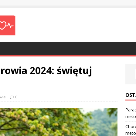
rowia 2024: świętuj
OST
wie
0
Parad
meto
Choro
meto