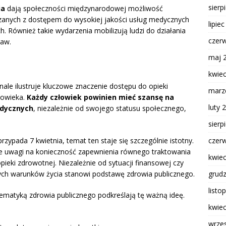
sierp
ia
dają społeczności międzynarodowej możliwość
ązanych z dostępem do wysokiej jakości usług medycznych
lipie
 Również takie wydarzenia mobilizują ludzi do działania
czer
raw.
maj 
kwie
ale ilustruje kluczowe znaczenie dostępu do opieki
marz
łowieka.
Każdy człowiek powinien mieć szansę na
luty 
edycznych
, niezależnie od swojego statusu społecznego,
sierp
czer
 przypada 7 kwietnia, temat ten staje się szczególnie istotny.
e uwagi na konieczność zapewnienia równego traktowania
kwie
opieki zdrowotnej. Niezależnie od sytuacji finansowej czy
grud
iwych warunków życia stanowi podstawę zdrowia publicznego.
listo
ematyką zdrowia publicznego podkreślają tę ważną ideę.
kwie
wrze