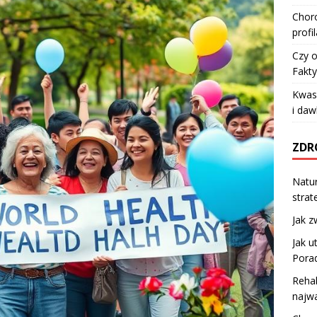
Choro
profi
Czy o
Fakty
Kwas 
i da
ZDR
Natur
strat
Jak z
Jak 
Porad
Rehab
najwa