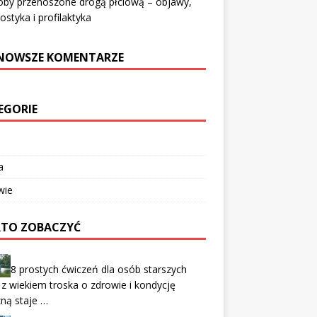
oby przenoszone drogą płciową – objawy,
ostyka i profilaktyka
NOWSZE KOMENTARZE
EGORIE
a
wie
TO ZOBACZYĆ
8 prostych ćwiczeń dla osób starszych
z wiekiem troska o zdrowie i kondycję
zną staje …