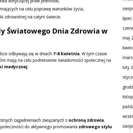
wa dotyczącej praw jednostki,
sierp
mających na celu poprawę warunków życia,
i zdrowotnej na całym świecie.
lipie
czer
dy Światowego Dnia Zdrowia w
maj 
kwie
sce odbywają się w dniach
7-8 kwietnia
. W tym czasie
marz
re mają na celu podniesienie świadomości społecznej na
ki medycznej
.
luty 
styc
grud
listo
paźdz
wrze
stotnych zagadnieniach związanych z
ochroną zdrowia
.
sierp
e społeczności do aktywnego promowania
zdrowego stylu