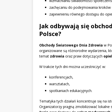
wzmacnianiu świadomości społeczeńst
zachęcaniu do podejmowania kroków 
zapewnieniu równego dostępu do opiek
Jak odbywają się obcho
Polsce?
Obchody Światowego Dnia Zdrowia
w Pol
organizowane są różnorodne wydarzenia, któ
temat
zdrowia
oraz praw dotyczących
opie
W trakcie tych dni można uczestniczyć w:
konferencjach,
warsztatach,
spotkaniach edukacyjnych.
Tematyka tych działań koncentruje się na i
Organizatorzy pragną zmobilizować lokaln