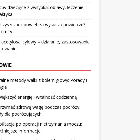
by dziecięce z wysypką: objawy, leczenie i
laktyka
czyszczacz powietrza wysusza powietrze?
 i mity
acetylosalicylowy – działanie, zastosowanie
wkowanie
OWIE
alne metody walki z bólem głowy: Porady i
egie
większyć energię i witalność codzienną
utrzymać zdrową wagę podczas podróży:
y dla podróżujących
ilitacja po operacji nietrzymania moczu:
żniejsze informacje