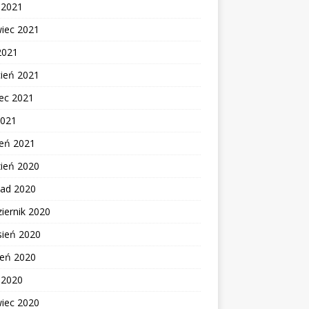
c 2021
wiec 2021
2021
cień 2021
ec 2021
2021
zeń 2021
zień 2020
pad 2020
iernik 2020
sień 2020
ień 2020
c 2020
wiec 2020