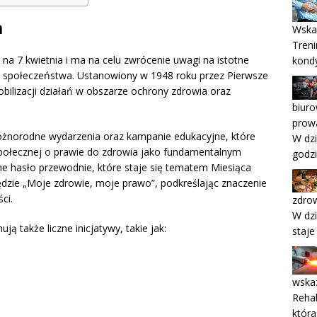
a
Wska
Tren
na 7 kwietnia i ma na celu zwrócenie uwagi na istotne
kondy
 społeczeństwa. Ustanowiony w 1948 roku przez Pierwsze
ilizacji działań w obszarze ochrony zdrowia oraz
biuro
prowa
żnorodne wydarzenia oraz kampanie edukacyjne, które
W dzi
połecznej o prawie do zdrowia jako fundamentalnym
godzi
ne hasło przewodnie, które staje się tematem Miesiąca
dzie „Moje zdrowie, moje prawo”, podkreślając znaczenie
ci.
zdro
W dzi
ją także liczne inicjatywy, takie jak:
staje
wskaz
Rehab
która