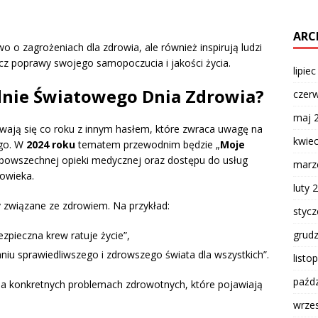
ARC
wo o zagrożeniach dla zdrowia, ale również inspirują ludzi
 poprawy swojego samopoczucia i jakości życia.
lipie
dnie Światowego Dnia Zdrowia?
czer
maj 
ają się co roku z innym hasłem, które zwraca uwagę na
kwie
ego. W
2024 roku
tematem przewodnim będzie „
Moje
 powszechnej opieki medycznej oraz dostępu do usług
marz
owieka.
luty 
 związane ze zdrowiem. Na przykład:
styc
grud
zpieczna krew ratuje życie”,
iu sprawiedliwszego i zdrowszego świata dla wszystkich”.
listo
paźdz
na konkretnych problemach zdrowotnych, które pojawiają
wrze