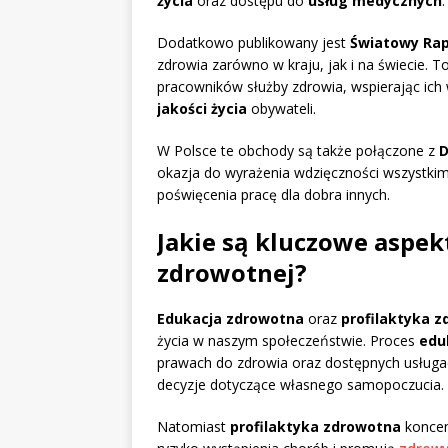
życia
oraz dostępu do
usług medycznych
.
Dodatkowo publikowany jest
Światowy Rap
zdrowia zarówno w kraju, jak i na świecie. 
pracowników służby zdrowia, wspierając ich
jakości życia
obywateli.
W Polsce te obchody są także połączone z
D
okazja do wyrażenia wdzięczności wszystki
poświęcenia pracę dla dobra innych.
Jakie są kluczowe aspekt
zdrowotnej?
Edukacja zdrowotna
oraz
profilaktyka 
życia w naszym społeczeństwie. Proces
edu
prawach do zdrowia oraz dostępnych usłu
decyzje dotyczące własnego samopoczucia.
Natomiast
profilaktyka zdrowotna
koncen