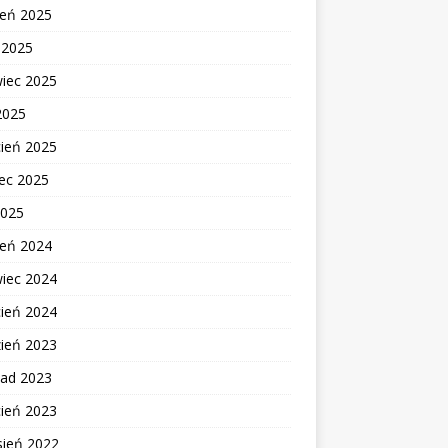
ień 2025
c 2025
wiec 2025
2025
cień 2025
ec 2025
2025
ień 2024
wiec 2024
cień 2024
zień 2023
pad 2023
cień 2023
sień 2022