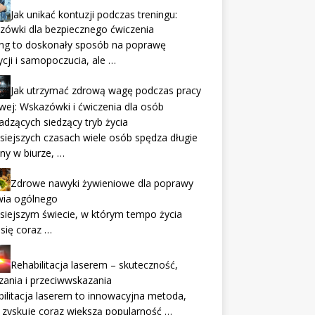
Jak unikać kontuzji podczas treningu:
zówki dla bezpiecznego ćwiczenia
ing to doskonały sposób na poprawę
cji i samopoczucia, ale …
Jak utrzymać zdrową wagę podczas pracy
wej: Wskazówki i ćwiczenia dla osób
dzących siedzący tryb życia
siejszych czasach wiele osób spędza długie
ny w biurze, …
Zdrowe nawyki żywieniowe dla poprawy
wia ogólnego
siejszym świecie, w którym tempo życia
 się coraz …
Rehabilitacja laserem – skuteczność,
ania i przeciwwskazania
ilitacja laserem to innowacyjna metoda,
 zyskuje coraz większą popularność …