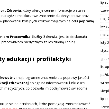
lipie
czer
ort Zdrowia
, który oferuje cenne informacje o stanie
To narzędzie ma kluczowe znaczenie dla decydentów oraz
maj 
 w planowaniu kolejnych kroków mających na celu
poprawę
kwie
marz
niem Pracownika Służby Zdrowia
. Jest to doskonała
m pracownikom medycznym za ich trudną i pełną
luty 
styc
y edukacji i profilaktyki
grud
listo
paźdz
zdrowotna
mają ogromne znaczenie dla poprawy jakości
wrze
kacji zdrowotnej
polega na informowaniu ludzi o ich
gach medycznych, co pozwala im podejmować świadome
sierp
lipie
truje się na działaniach, które pomagają zminimalizować
czer