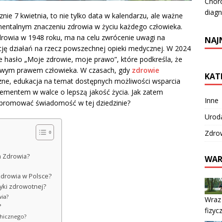
Chor
diagn
e 7 kwietnia, to nie tylko data w kalendarzu, ale ważne
entalnym znaczeniu zdrowia w życiu każdego człowieka.
rowia w 1948 roku, ma na celu zwrócenie uwagi na
NAJ
ję działań na rzecz powszechnej opieki medycznej. W 2024
asło „Moje zdrowie, moje prawo”, które podkreśla, że
owym prawem człowieka. W czasach, gdy
zdrowie
KAT
yczne, edukacja na temat dostępnych możliwości wsparcia
lementem w walce o lepszą jakość życia. Jak zatem
Inne
 promować świadomość w tej dziedzinie?
Urod
Zdro
a Zdrowia?
WAR
Zdrowia w Polsce?
tyki zdrowotnej?
wia?
Wraz 
?
fizyc
chicznego?