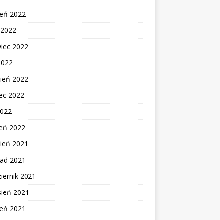
ień 2022
c 2022
wiec 2022
2022
cień 2022
ec 2022
2022
zeń 2022
zień 2021
pad 2021
iernik 2021
sień 2021
ień 2021