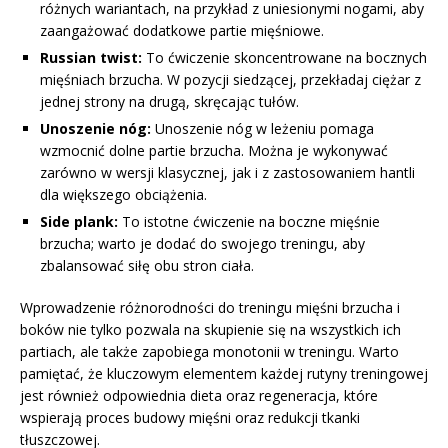
różnych wariantach, na przykład z uniesionymi nogami, aby
zaangażować dodatkowe partie mięśniowe.
Russian twist:
To ćwiczenie skoncentrowane na bocznych
mięśniach brzucha. W pozycji siedzącej, przekładaj ciężar z
jednej strony na drugą, skręcając tułów.
Unoszenie nóg:
Unoszenie nóg w leżeniu pomaga
wzmocnić dolne partie brzucha. Można je wykonywać
zarówno w wersji klasycznej, jak i z zastosowaniem hantli
dla większego obciążenia.
Side plank:
To istotne ćwiczenie na boczne mięśnie
brzucha; warto je dodać do swojego treningu, aby
zbalansować siłę obu stron ciała.
Wprowadzenie różnorodności do treningu mięśni brzucha i
boków nie tylko pozwala na skupienie się na wszystkich ich
partiach, ale także zapobiega monotonii w treningu. Warto
pamiętać, że kluczowym elementem każdej rutyny treningowej
jest również odpowiednia dieta oraz regeneracja, które
wspierają proces budowy mięśni oraz redukcji tkanki
tłuszczowej.