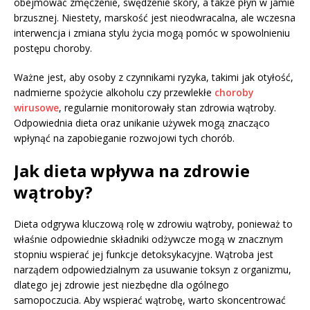
obejmować zmęczenie, swędzenie skóry, a także płyn w jamie
brzusznej. Niestety, marskość jest nieodwracalna, ale wczesna
interwencja i zmiana stylu życia mogą pomóc w spowolnieniu
postępu choroby.
Ważne jest, aby osoby z czynnikami ryzyka, takimi jak otyłość,
nadmierne spożycie alkoholu czy przewlekłe
choroby
wirusowe
, regularnie monitorowały stan zdrowia wątroby.
Odpowiednia dieta oraz unikanie używek mogą znacząco
wpłynąć na zapobieganie rozwojowi tych chorób.
Jak dieta wpływa na zdrowie
wątroby?
Dieta odgrywa kluczową rolę w zdrowiu wątroby, ponieważ to
właśnie odpowiednie składniki odżywcze mogą w znacznym
stopniu wspierać jej funkcje detoksykacyjne. Wątroba jest
narządem odpowiedzialnym za usuwanie toksyn z organizmu,
dlatego jej zdrowie jest niezbędne dla ogólnego
samopoczucia. Aby wspierać wątrobę, warto skoncentrować