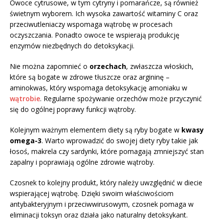
Owoce cytrusowe, w tym cytryny i pomarańcze, są również
świetnym wyborem. Ich wysoka zawartość witaminy C oraz
przeciwutleniaczy wspomaga wątrobę w procesach
oczyszczania. Ponadto owoce te wspierają produkcję
enzymów niezbędnych do detoksykacji.
Nie można zapomnieć o
orzechach
, zwłaszcza włoskich,
które są bogate w zdrowe tłuszcze oraz argininę –
aminokwas, który wspomaga detoksykację amoniaku w
wątrobie
. Regularne spożywanie orzechów może przyczynić
się do ogólnej poprawy funkcji wątroby.
Kolejnym ważnym elementem diety są ryby bogate w
kwasy
omega-3
. Warto wprowadzić do swojej diety ryby takie jak
łosoś, makrela czy sardynki, które pomagają zmniejszyć stan
zapalny i poprawiają ogólne zdrowie wątroby.
Czosnek to kolejny produkt, który należy uwzględnić w diecie
wspierającej wątrobę. Dzięki swoim właściwościom
antybakteryjnym i przeciwwirusowym, czosnek pomaga w
eliminacji toksyn oraz działa jako naturalny detoksykant.