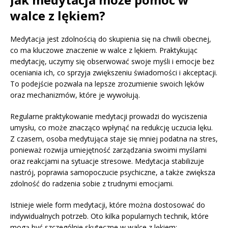
walce z lękiem?
Medytacja jest zdolnością do skupienia się na chwili obecnej,
co ma kluczowe znaczenie w walce z lękiem. Praktykując
medytację, uczymy się obserwować swoje myśli i emocje bez
oceniania ich, co sprzyja zwiększeniu świadomości i akceptacji.
To podejście pozwala na lepsze zrozumienie swoich lęków
oraz mechanizmów, które je wywołują.
Regularne praktykowanie medytacji prowadzi do wyciszenia
umysłu, co może znacząco wpłynąć na redukcję uczucia lęku.
Z czasem, osoba medytująca staje się mniej podatna na stres,
ponieważ rozwija umiejętność zarządzania swoimi myślami
oraz reakcjami na sytuacje stresowe. Medytacja stabilizuje
nastrój, poprawia samopoczucie psychiczne, a także zwiększa
zdolność do radzenia sobie z trudnymi emocjami.
Istnieje wiele form medytacji, które można dostosować do
indywidualnych potrzeb. Oto kilka popularnych technik, które
mogą być szczególnie skuteczne w walce z lękiem: