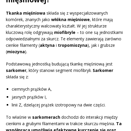
Tkanka mięśniowa
składa się z wyspecjalizowanych
komórek, znanych jako
włókna mięśniowe
, które mają
charakterystyczny walcowaty kształt. W jej strukturze
kluczową rolę odgrywają
miofibryle
– to one są jednostkami
odpowiedzialnymi za skurcz. Te elementy zawierają zarówno
cienkie filamenty (
aktyna
i
tropomiozyna
), jak i grubsze
(
miozyna
).
Podstawową jednostką budującą tkankę mięśniową jest
sarkomer
, który stanowi segment miofibryli.
Sarkomer
składa się z:
ciemnych prążków A,
jasnych prążków I,
linii Z, dzielącej prążek izotropowy na dwie części.
To właśnie w
sarkomerach
dochodzi do interakcji między
cienkimi a grubymi filamentami w trakcie skurczu mięśnia.
Ta
współpraca umożliwia efektywne kurczenie się oraz