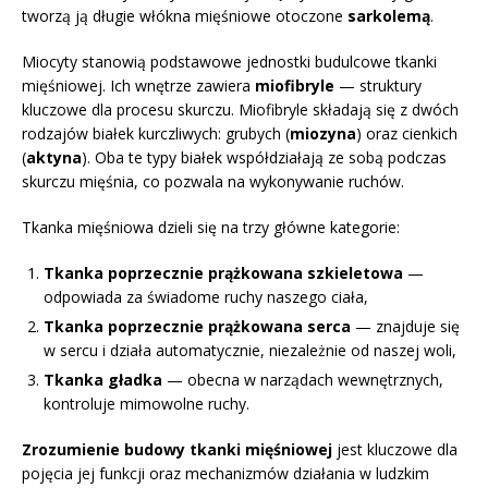
tworzą ją długie włókna mięśniowe otoczone
sarkolemą
.
Miocyty stanowią podstawowe jednostki budulcowe tkanki
mięśniowej. Ich wnętrze zawiera
miofibryle
— struktury
kluczowe dla procesu skurczu. Miofibryle składają się z dwóch
rodzajów białek kurczliwych: grubych (
miozyna
) oraz cienkich
(
aktyna
). Oba te typy białek współdziałają ze sobą podczas
skurczu mięśnia, co pozwala na wykonywanie ruchów.
Tkanka mięśniowa dzieli się na trzy główne kategorie:
Tkanka poprzecznie prążkowana szkieletowa
—
odpowiada za świadome ruchy naszego ciała,
Tkanka poprzecznie prążkowana serca
— znajduje się
w sercu i działa automatycznie, niezależnie od naszej woli,
Tkanka gładka
— obecna w narządach wewnętrznych,
kontroluje mimowolne ruchy.
Zrozumienie budowy tkanki mięśniowej
jest kluczowe dla
pojęcia jej funkcji oraz mechanizmów działania w ludzkim