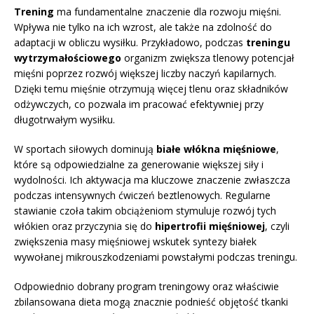
Trening
ma fundamentalne znaczenie dla rozwoju mięśni.
Wpływa nie tylko na ich wzrost, ale także na zdolność do
adaptacji w obliczu wysiłku. Przykładowo, podczas
treningu
wytrzymałościowego
organizm zwiększa tlenowy potencjał
mięśni poprzez rozwój większej liczby naczyń kapilarnych.
Dzięki temu mięśnie otrzymują więcej tlenu oraz składników
odżywczych, co pozwala im pracować efektywniej przy
długotrwałym wysiłku.
W sportach siłowych dominują
białe włókna mięśniowe
,
które są odpowiedzialne za generowanie większej siły i
wydolności. Ich aktywacja ma kluczowe znaczenie zwłaszcza
podczas intensywnych ćwiczeń beztlenowych. Regularne
stawianie czoła takim obciążeniom stymuluje rozwój tych
włókien oraz przyczynia się do
hipertrofii mięśniowej
, czyli
zwiększenia masy mięśniowej wskutek syntezy białek
wywołanej mikrouszkodzeniami powstałymi podczas treningu.
Odpowiednio dobrany program treningowy oraz właściwie
zbilansowana dieta mogą znacznie podnieść objętość tkanki