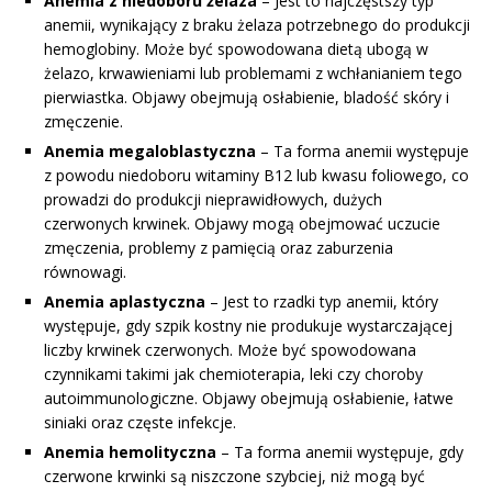
Anemia z niedoboru żelaza
– Jest to najczęstszy typ
anemii, wynikający z braku żelaza potrzebnego do produkcji
hemoglobiny. Może być spowodowana dietą ubogą w
żelazo, krwawieniami lub problemami z wchłanianiem tego
pierwiastka. Objawy obejmują osłabienie, bladość skóry i
zmęczenie.
Anemia megaloblastyczna
– Ta forma anemii występuje
z powodu niedoboru witaminy B12 lub kwasu foliowego, co
prowadzi do produkcji nieprawidłowych, dużych
czerwonych krwinek. Objawy mogą obejmować uczucie
zmęczenia, problemy z pamięcią oraz zaburzenia
równowagi.
Anemia aplastyczna
– Jest to rzadki typ anemii, który
występuje, gdy szpik kostny nie produkuje wystarczającej
liczby krwinek czerwonych. Może być spowodowana
czynnikami takimi jak chemioterapia, leki czy choroby
autoimmunologiczne. Objawy obejmują osłabienie, łatwe
siniaki oraz częste infekcje.
Anemia hemolityczna
– Ta forma anemii występuje, gdy
czerwone krwinki są niszczone szybciej, niż mogą być