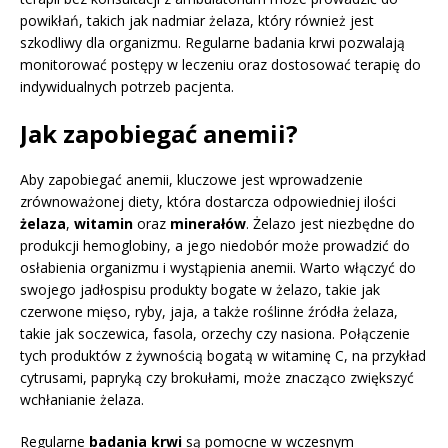
powikłań, takich jak nadmiar żelaza, który również jest
szkodliwy dla organizmu. Regularne badania krwi pozwalają
monitorować postępy w leczeniu oraz dostosować terapię do
indywidualnych potrzeb pacjenta.
Jak zapobiegać anemii?
Aby zapobiegać anemii, kluczowe jest wprowadzenie
zrównoważonej diety, która dostarcza odpowiedniej ilości
żelaza
,
witamin
oraz
minerałów
. Żelazo jest niezbędne do
produkcji hemoglobiny, a jego niedobór może prowadzić do
osłabienia organizmu i wystąpienia anemii. Warto włączyć do
swojego jadłospisu produkty bogate w żelazo, takie jak
czerwone mięso, ryby, jaja, a także roślinne źródła żelaza,
takie jak soczewica, fasola, orzechy czy nasiona. Połączenie
tych produktów z żywnością bogatą w witaminę C, na przykład
cytrusami, papryką czy brokułami, może znacząco zwiększyć
wchłanianie żelaza.
Regularne
badania krwi
są pomocne w wczesnym