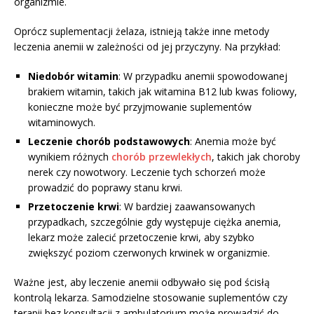
organizmie.
Oprócz suplementacji żelaza, istnieją także inne metody
leczenia anemii w zależności od jej przyczyny. Na przykład:
Niedobór witamin
: W przypadku anemii spowodowanej
brakiem witamin, takich jak witamina B12 lub kwas foliowy,
konieczne może być przyjmowanie suplementów
witaminowych.
Leczenie chorób podstawowych
: Anemia może być
wynikiem różnych
chorób przewlekłych
, takich jak choroby
nerek czy nowotwory. Leczenie tych schorzeń może
prowadzić do poprawy stanu krwi.
Przetoczenie krwi
: W bardziej zaawansowanych
przypadkach, szczególnie gdy występuje ciężka anemia,
lekarz może zalecić przetoczenie krwi, aby szybko
zwiększyć poziom czerwonych krwinek w organizmie.
Ważne jest, aby leczenie anemii odbywało się pod ścisłą
kontrolą lekarza. Samodzielne stosowanie suplementów czy
terapii bez konsultacji z ambulatorium może prowadzić do