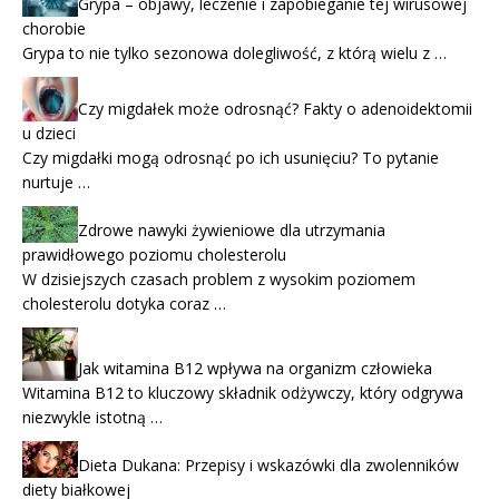
Grypa – objawy, leczenie i zapobieganie tej wirusowej
chorobie
Grypa to nie tylko sezonowa dolegliwość, z którą wielu z …
Czy migdałek może odrosnąć? Fakty o adenoidektomii
u dzieci
Czy migdałki mogą odrosnąć po ich usunięciu? To pytanie
nurtuje …
Zdrowe nawyki żywieniowe dla utrzymania
prawidłowego poziomu cholesterolu
W dzisiejszych czasach problem z wysokim poziomem
cholesterolu dotyka coraz …
Jak witamina B12 wpływa na organizm człowieka
Witamina B12 to kluczowy składnik odżywczy, który odgrywa
niezwykle istotną …
Dieta Dukana: Przepisy i wskazówki dla zwolenników
diety białkowej