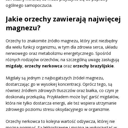
ogólnego samopoczucia.
Jakie orzechy zawierają najwięcej
magnezu?
Orzechy to znakomite źródło magnezu, który jest niezbędny
dla wielu funkcji organizmu, w tym dla zdrowia serca, układu
nerwowego oraz metabolizmu energetycznego. Spośród
różnych rodzajów orzechów, na szczególną uwagę zasługują
migdały
,
orzechy nerkowca
oraz
orzechy brazylijskie
.
Migdały są jednym z najbogatszych źródeł magnezu,
dostarczając go w wysokiej koncentracji. Oprócz tego, są
również źródłem zdrowych tłuszczów oraz białka, co czyni je
doskonałą przekąską. Przykładem może być garść migdałów,
która nie tylko dostarcza energii, ale też wspiera utrzymanie
zdrowego poziomu stresu oksydacyjnego w organizmie.
Orzechy nerkowca to kolejna wartość odżywcza, której nie
można pominąć. Są lekkostrawne i można je wykorzystać w