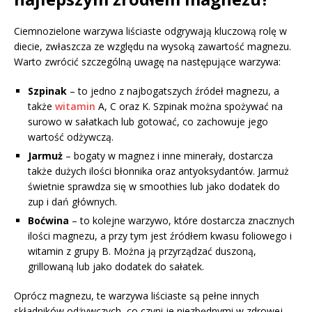
Ciemnozielone warzywa liściaste odgrywają kluczową rolę w
diecie, zwłaszcza ze względu na wysoką zawartość magnezu.
Warto zwrócić szczególną uwagę na następujące warzywa:
Szpinak
– to jedno z najbogatszych źródeł magnezu, a
także
witamin
A, C oraz K. Szpinak można spożywać na
surowo w sałatkach lub gotować, co zachowuje jego
wartość odżywczą.
Jarmuż
– bogaty w magnez i inne minerały, dostarcza
także dużych ilości błonnika oraz antyoksydantów. Jarmuż
świetnie sprawdza się w smoothies lub jako dodatek do
zup i dań głównych.
Boćwina
– to kolejne warzywo, które dostarcza znacznych
ilości magnezu, a przy tym jest źródłem kwasu foliowego i
witamin z grupy B. Można ją przyrządzać duszoną,
grillowaną lub jako dodatek do sałatek.
Oprócz magnezu, te warzywa liściaste są pełne innych
składników odżywczych, co czyni je niezbędnymi w zdrowej