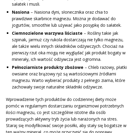
sałatek i musli.
Nasiona
– Nasiona dyni, słonecznika oraz chia to
prawdziwe skarbnice magnezu. Można je dodawać do
jogurtów, smoothie lub używać jako posypkę do sałatek.
Ciemnozielone warzywa liściaste
– Rośliny takie jak
szpinak, jarmuż czy rukola dostarczają nie tylko magnezu,
ale także wielu innych składników odżywczych. Chociaż na
pierwszy rzut oka mogą nie wyglądać jak produkt bogaty w
minerały, ich wartość odżywcza jest ogromna.
Pełnoziarniste produkty zbożowe
– Chleb razowy, płatki
owsiane oraz brązowy ryż są wartościowymi źródłami
magnezu. Warto wybierać produkty z pełnego ziarna, które
zachowały swoje naturalne składniki odżywcze.
Wprowadzenie tych produktów do codziennej diety może
pomóc w regularnym dostarczaniu organizmowi potrzebnych
ilości magnezu, co jest szczególnie istotne dla osób
prowadzących aktywny tryb życia lub narażonych na stres.
Staraj się modyfikować swoje posiłki, aby stały się bogatsze w
ten ważny minerał, co może przyczynić się do poprawy