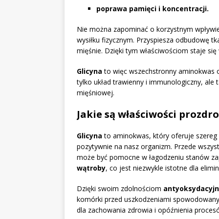
poprawa pamięci i koncentracji.
Nie można zapominać o korzystnym wpływie 
wysiłku fizycznym. Przyspiesza odbudowę tka
mięśnie. Dzięki tym właściwościom staje si
Glicyna
to więc wszechstronny aminokwas o 
tylko układ trawienny i immunologiczny, al
mięśniowej.
Jakie są właściwości prozdr
Glicyna
to aminokwas, który oferuje szereg
pozytywnie na nasz organizm. Przede wszyst
może być pomocne w łagodzeniu stanów zap
wątroby
, co jest niezwykle istotne dla elim
Dzięki swoim zdolnościom
antyoksydacyj
komórki przed uszkodzeniami spowodowanym
dla zachowania zdrowia i opóźnienia procesó