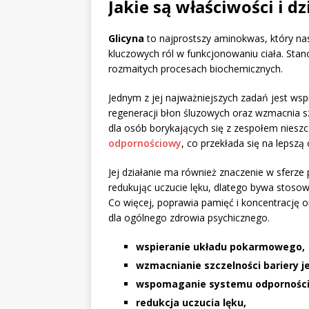
Jakie są właściwości i dz
Glicyna
to najprostszy aminokwas, który nas
kluczowych ról w funkcjonowaniu ciała. Sta
rozmaitych procesach biochemicznych.
Jednym z jej najważniejszych zadań jest wsp
regeneracji błon śluzowych oraz wzmacnia sz
dla osób borykających się z zespołem nies
odpornościowy
, co przekłada się na lepszą
Jej działanie ma również znaczenie w sferze p
redukując uczucie lęku, dlatego bywa stosow
Co więcej, poprawia pamięć i koncentrację 
dla ogólnego zdrowia psychicznego.
wspieranie układu pokarmowego,
wzmacnianie szczelności bariery je
wspomaganie systemu odpornośc
redukcja uczucia lęku,