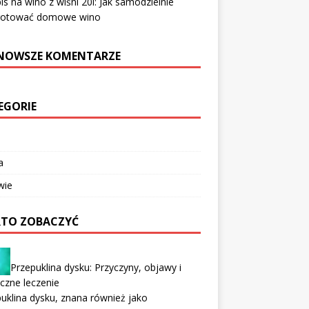
is na wino z wiśni 20l: Jak samodzielnie
gotować domowe wino
NOWSZE KOMENTARZE
EGORIE
a
wie
TO ZOBACZYĆ
Przepuklina dysku: Przyczyny, objawy i
czne leczenie
uklina dysku, znana również jako