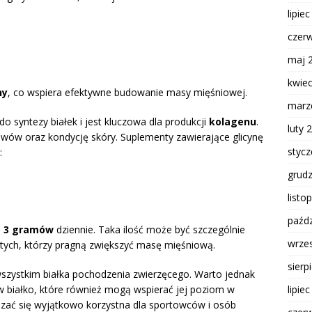
lipie
czer
maj 
kwie
ny
, co wspiera efektywne budowanie masy mięśniowej.
marz
do syntezy białek i jest kluczowa dla produkcji
kolagenu
.
luty 
awów oraz kondycję skóry. Suplementy zawierające glicynę
styc
:
grud
listo
paźdz
o 3 gramów
dziennie. Taka ilość może być szczególnie
wrze
 tych, którzy pragną zwiększyć masę mięśniową.
sierp
szystkim białka pochodzenia zwierzęcego. Warto jednak
lipie
w białko, które również mogą wspierać jej poziom w
zać się wyjątkowo korzystna dla sportowców i osób