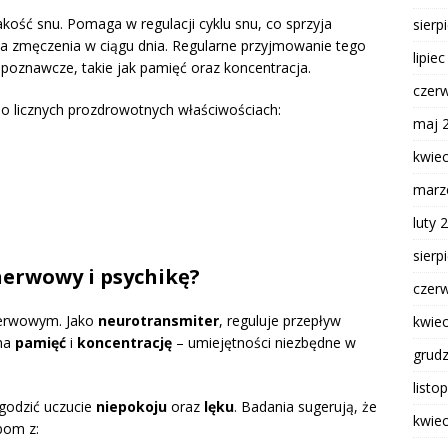
kość snu. Pomaga w regulacji cyklu snu, co sprzyja
sierp
a zmęczenia w ciągu dnia. Regularne przyjmowanie tego
lipie
oznawcze, takie jak pamięć oraz koncentracja.
czer
o licznych prozdrowotnych właściwościach:
maj 
kwie
marz
luty 
sierp
 nerwowy i psychikę?
czer
nerwowym. Jako
neurotransmiter
, reguluje przepływ
kwie
 na
pamięć
i
koncentrację
– umiejętności niezbędne w
grud
listo
agodzić uczucie
niepokoju
oraz
lęku
. Badania sugerują, że
kwie
bom z: