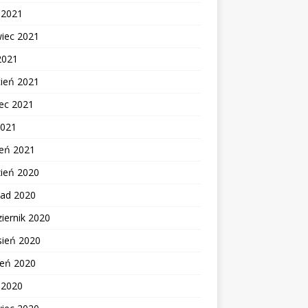
c 2021
wiec 2021
2021
cień 2021
ec 2021
2021
zeń 2021
zień 2020
pad 2020
iernik 2020
sień 2020
ień 2020
c 2020