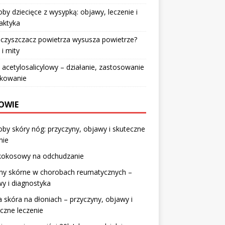
by dziecięce z wysypką: objawy, leczenie i
laktyka
czyszczacz powietrza wysusza powietrze?
 i mity
acetylosalicylowy – działanie, zastosowanie
wkowanie
OWIE
by skóry nóg: przyczyny, objawy i skuteczne
nie
 kokosowy na odchudzanie
ny skórne w chorobach reumatycznych –
y i diagnostyka
 skóra na dłoniach – przyczyny, objawy i
czne leczenie