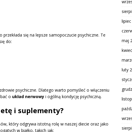
wrze
sierp
lipie
czer
o przekłada się na lepsze samopoczucie psychiczne. Te
maj 
się do:
kwie
marz
luty 
styc
grud
drowie psychiczne. Dlatego warto pomyśleć o włączeniu
adbać o
układ nerwowy
i ogólną kondycję psychiczną.
listo
ietę i suplementy?
paźdz
wrze
w, który odgrywa istotną rolę w naszej diecie oraz jako
sierp
gatych w białko, takich jak: