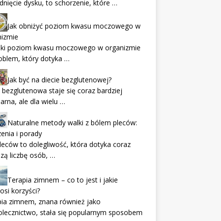
nięcie dysku, to schorzenie, które …
Jak obniżyć poziom kwasu moczowego w
nizmie
ki poziom kwasu moczowego w organizmie
oblem, który dotyka …
Jak być na diecie bezglutenowej?
 bezglutenowa staje się coraz bardziej
arna, ale dla wielu …
Naturalne metody walki z bólem pleców:
enia i porady
leców to dolegliwość, która dotyka coraz
zą liczbę osób, …
Terapia zimnem – co to jest i jakie
osi korzyści?
ia zimnem, znana również jako
olecznictwo, stała się popularnym sposobem