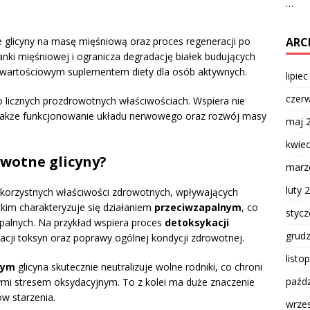
…
ARC
glicyny na masę mięśniową oraz proces regeneracji po
nki mięśniowej i ogranicza degradację białek budujących
ę wartościowym suplementem diety dla osób aktywnych.
lipie
czer
licznych prozdrowotnych właściwościach. Wspiera nie
e także funkcjonowanie układu nerwowego oraz rozwój masy
maj 
kwie
owotne glicyny?
marz
luty 
 korzystnych właściwości zdrowotnych, wpływających
kim charakteryzuje się działaniem
przeciwzapalnym
, co
styc
alnych. Na przykład wspiera proces
detoksykacji
grud
inacji toksyn oraz poprawy ogólnej kondycji zdrowotnej.
listo
nym
glicyna skutecznie neutralizuje wolne rodniki, co chroni
paźdz
i stresem oksydacyjnym. To z kolei ma duże znaczenie
w starzenia.
wrze