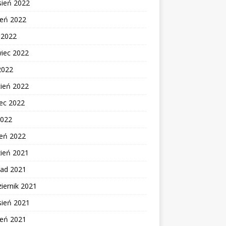
sień 2022
ień 2022
c 2022
wiec 2022
2022
cień 2022
ec 2022
2022
zeń 2022
zień 2021
pad 2021
iernik 2021
sień 2021
ień 2021