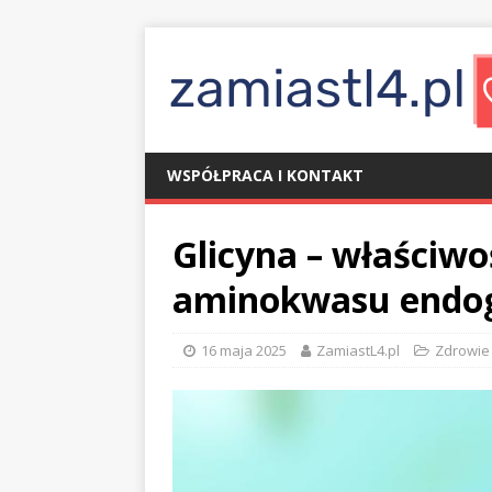
WSPÓŁPRACA I KONTAKT
Glicyna – właściwoś
aminokwasu endo
16 maja 2025
ZamiastL4.pl
Zdrowie