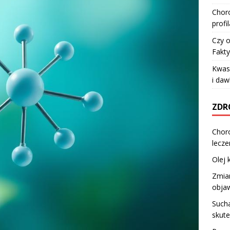
Choro
profi
Czy o
Fakty
Kwas 
i da
ZDR
Choro
lecze
Olej
Zmia
objaw
Sucha
skute