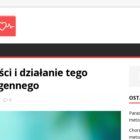
ci i działanie tego
gennego
OST
0
Parad
meto
Choro
meto