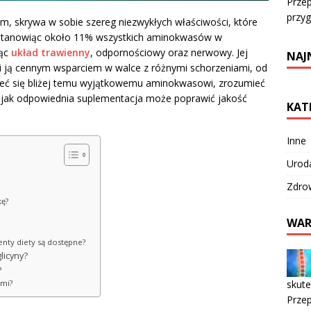
Przep
przy
m, skrywa w sobie szereg niezwykłych właściwości, które
Stanowiąc około 11% wszystkich aminokwasów w
jąc
układ trawienny
, odpornościowy oraz nerwowy. Jej
NAJ
ni ją cennym wsparciem w walce z różnymi schorzeniami, od
rzeć się bliżej temu wyjątkowemu aminokwasowi, zrozumieć
ę, jak odpowiednia suplementacja może poprawić jakość
KAT
Inne
Urod
Zdro
kę?
WAR
enty diety są dostępne?
licyny?
?
skute
ami?
Przep