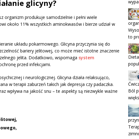
iałanie glicyny?
wypad
z organizm produkuje samodzielnie i pełni wiele
orga
nowi około 11% wszystkich aminokwasów i bierze udział w
Wyso
to pr
ieranie układu pokarmowego. Glicyna przyczynia się do
czelność bariery jelitowej, co może mieć istotne znaczenie
Dieta
zczelnego jelita. Dodatkowo, wspomaga
system
popul
 ochronę przed infekcjami.
sychicznej i neurologicznej. Glicyna działa relaksująco,
Ćwicz
ana w terapii zaburzeń takich jak depresja czy padaczka.
Ból p
oraz wpływa na jakość snu – te aspekty są niezwykle ważne
więks
litowej,
przyn
Terap
iowego,
zimn