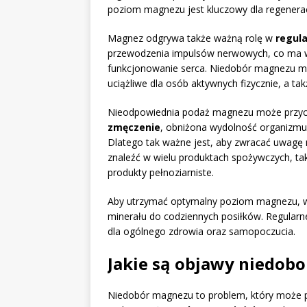
poziom magnezu jest kluczowy dla regeneracj
Magnez odgrywa także ważną rolę w
regula
przewodzenia impulsów nerwowych, co ma w
funkcjonowanie serca. Niedobór magnezu mo
uciążliwe dla osób aktywnych fizycznie, a t
Nieodpowiednia podaż magnezu może przyczy
zmęczenie
, obniżona wydolność organizmu
Dlatego tak ważne jest, aby zwracać uwagę
znaleźć w wielu produktach spożywczych, taki
produkty pełnoziarniste.
Aby utrzymać optymalny poziom magnezu, w
minerału do codziennych posiłków. Regularne
dla ogólnego zdrowia oraz samopoczucia.
Jakie są objawy niedob
Niedobór magnezu to problem, który może 