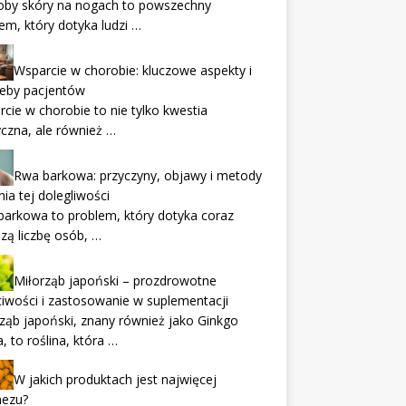
oby skóry na nogach to powszechny
em, który dotyka ludzi …
Wsparcie w chorobie: kluczowe aspekty i
zeby pacjentów
cie w chorobie to nie tylko kwestia
czna, ale również …
Rwa barkowa: przyczyny, objawy i metody
nia tej dolegliwości
arkowa to problem, który dotyka coraz
zą liczbę osób, …
Miłorząb japoński – prozdrowotne
iwości i zastosowanie w suplementacji
ząb japoński, znany również jako Ginkgo
a, to roślina, która …
W jakich produktach jest najwięcej
ezu?