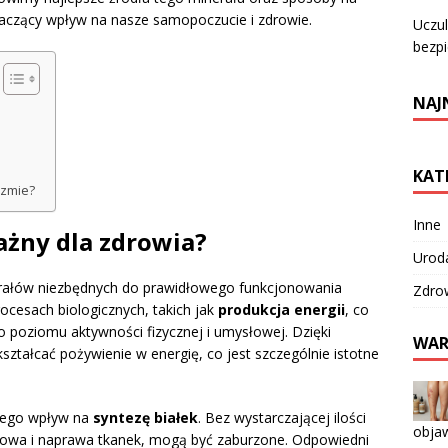
aczący wpływ na nasze samopoczucie i zdrowie.
Uczul
bezp
NAJ
KAT
izmie?
Inne
ażny dla zdrowia?
Urod
erałów niezbędnych do prawidłowego funkcjonowania
Zdro
ocesach biologicznych, takich jak
produkcja energii
, co
 poziomu aktywności fizycznej i umysłowej. Dzięki
WAR
tałcać pożywienie w energię, co jest szczególnie istotne
jego wpływ na
syntezę białek
. Bez wystarczającej ilości
objaw
udowa i naprawa tkanek, mogą być zaburzone. Odpowiedni