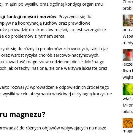
Chor
i mięśni po wysiłku oraz ogólnej kondycji organizmu.
probl
cji funkcji mięśni i nerwów
. Przyczynia się do
pływ na koordynację ruchów oraz prawidłowe
potr
że prowadzić do skurczów mięśni, co jest szczególnie
Wspar
akże do problemów z rytmem serca.
medy
nić się do różnych problemów zdrowotnych, takich jak
 oraz wzrost ryzyka chorób sercowo-naczyniowych.
 na zawartość magnezu w codziennej diecie. Można go
lecze
ch jak orzechy, nasiona, zielone warzywa liściaste oraz
Rwa b
więks
arto rozważyć wprowadzenie odpowiednich źródeł tego
 wysiłki w celu utrzymania właściwej diety będą korzystne
właśc
Miłor
bilob
oru magnezu?
prowadzić do różnych objawów wpływających na nasze
magn