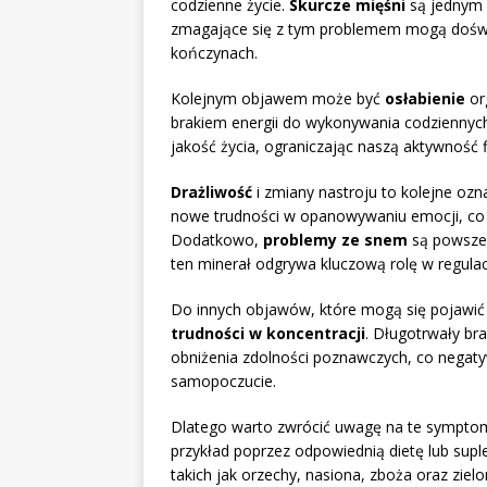
codzienne życie.
Skurcze mięśni
są jednym 
zmagające się z tym problemem mogą doświa
kończynach.
Kolejnym objawem może być
osłabienie
or
brakiem energii do wykonywania codziennyc
jakość życia, ograniczając naszą aktywność f
Drażliwość
i zmiany nastroju to kolejne ozn
nowe trudności w opanowywaniu emocji, co 
Dodatkowo,
problemy ze snem
są powsze
ten minerał odgrywa kluczową rolę w regulacji
Do innych objawów, które mogą się pojawi
trudności w koncentracji
. Długotrwały br
obniżenia zdolności poznawczych, co negat
samopoczucie.
Dlatego warto zwrócić uwagę na te sympto
przykład poprzez odpowiednią dietę lub su
takich jak orzechy, nasiona, zboża oraz zie