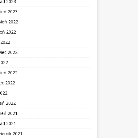
pad 2023
cień 2023
sień 2022
ień 2022
c 2022
wiec 2022
2022
cień 2022
ec 2022
2022
zeń 2022
zień 2021
pad 2021
iernik 2021