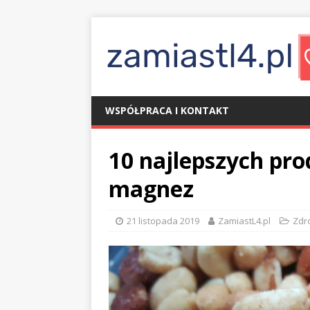
WSPÓŁPRACA I KONTAKT
10 najlepszych pr
magnez
21 listopada 2019
ZamiastL4.pl
Zdr