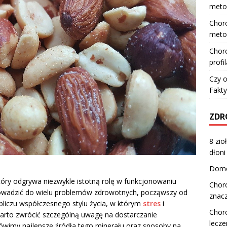
meto
Choro
meto
Choro
profi
Czy o
Fakty
ZDR
8 zi
dłoni
Domo
óry odgrywa niezwykle istotną rolę w funkcjonowaniu
Choro
owadzić do wielu problemów zdrowotnych, począwszy od
znacz
obliczu współczesnego stylu życia, w którym
stres
i
Choro
arto zwrócić szczególną uwagę na dostarczanie
lecze
ówimy najlepsze źródła tego minerału oraz sposoby na