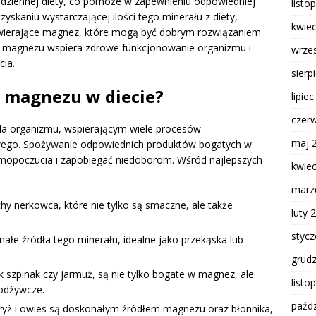
dziennej diety, co pomoże w zapewnieniu odpowiedniej
listo
skaniu wystarczającej ilości tego minerału z diety,
kwie
ierające magnez, które mogą być dobrym rozwiązaniem
m magnezu wspiera zdrowe funkcjonowanie organizmu i
wrze
ia.
sierp
ła magnezu w diecie?
lipie
czer
la organizmu, wspierającym wiele procesów
maj 
wego. Spożywanie odpowiednich produktów bogatych w
mopoczucia i zapobiegać niedoborom. Wśród najlepszych
kwie
marz
hy nerkowca, które nie tylko są smaczne, ale także
luty 
styc
nałe źródła tego minerału, idealne jako przekąska lub
grud
ak szpinak czy jarmuż, są nie tylko bogate w magnez, ale
listo
 odżywcze.
paźdz
ryż i owies są doskonałym źródłem magnezu oraz błonnika,