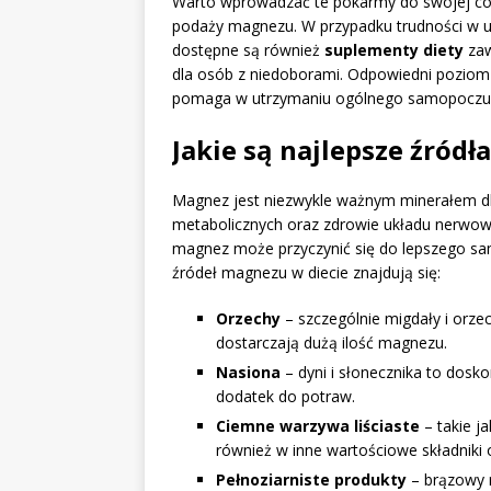
Warto wprowadzać te pokarmy do swojej co
podaży magnezu. W przypadku trudności w uzy
dostępne są również
suplementy diety
zaw
dla osób z niedoborami. Odpowiedni pozio
pomaga w utrzymaniu ogólnego samopoczuc
Jakie są najlepsze źród
Magnez jest niezwykle ważnym minerałem d
metabolicznych oraz zdrowie układu nerwo
magnez może przyczynić się do lepszego sa
źródeł magnezu w diecie znajdują się:
Orzechy
– szczególnie migdały i orzec
dostarczają dużą ilość magnezu.
Nasiona
– dyni i słonecznika to dosko
dodatek do potraw.
Ciemne warzywa liściaste
– takie j
również w inne wartościowe składniki
Pełnoziarniste produkty
– brązowy 