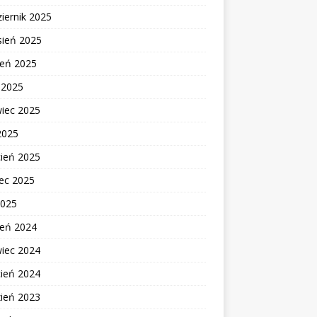
iernik 2025
sień 2025
ień 2025
c 2025
wiec 2025
2025
cień 2025
ec 2025
2025
ień 2024
wiec 2024
cień 2024
zień 2023