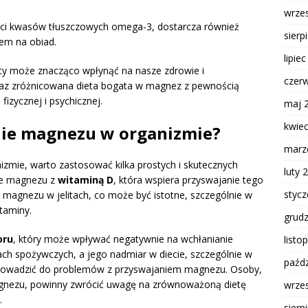
.
wrze
ści kwasów tłuszczowych omega-3, dostarcza również
sierp
em na obiad.
lipie
ty może znacząco wpłynąć na nasze zdrowie i
czer
az zróżnicowana dieta bogata w magnez z pewnością
 fizycznej i psychicznej.
maj 
kwie
nie magnezu w organizmie?
marz
zmie, warto zastosować kilka prostych i skutecznych
luty 
nie magnezu z
witaminą D
, która wspiera przyswajanie tego
styc
magnezu w jelitach, co może być istotne, szczególnie w
taminy.
grud
oru
, który może wpływać negatywnie na wchłanianie
listo
ch spożywczych, a jego nadmiar w diecie, szczególnie w
paźdz
rowadzić do problemów z przyswajaniem magnezu. Osoby,
gnezu, powinny zwrócić uwagę na zrównoważoną dietę
wrze
.
sierp