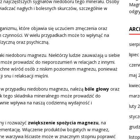
z najczęstszych sygnałów niedoboru tego minerału. Osoby
Magne
dczać nagłych i bolesnych skurczów, szczególnie w
odgr
ganizmu, które objawia się uczuciem zmęczenia oraz
ARC
h czynności. W wielu przypadkach może to wpłynąć na
izyczną oraz psychiczną.
sierp
lipie
aki niedoboru magnezu. Niektórzy ludzie zauważają u siebie
może prowadzić do nieporozumień w relacjach z innymi.
czer
chne wśród osób z niskim poziomem magnezu, ponieważ
maj 
 snu i relaksacji mięśni.
kwie
ć w przypadku niedoboru magnezu, należą
bóle głowy
oraz
ak tego składnika mineralnego może prowadzić do
marz
ywnie wpływa na naszą codzienną wydajność i
luty 
styc
my i rozważyć
zwiększenie spożycia magnezu
, na
grud
plementację. Włączenie produktów bogatych w magnez,
lone warzywa liściaste może w znacznym stopniu poprawić
listo