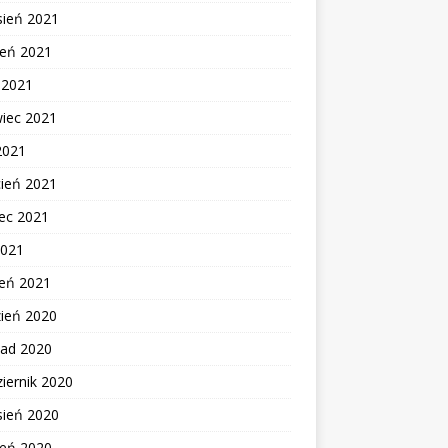
sień 2021
ień 2021
c 2021
wiec 2021
2021
cień 2021
ec 2021
2021
zeń 2021
zień 2020
pad 2020
iernik 2020
sień 2020
ień 2020