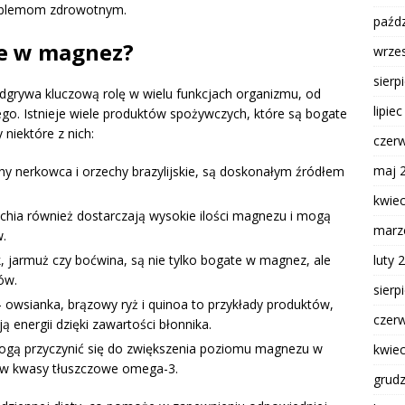
roblemom zdrowotnym.
paźdz
te w magnez?
wrze
sierp
dgrywa kluczową rolę w wielu funkcjach organizmu, od
lipie
go. Istnieje wiele produktów spożywczych, które są bogate
niektóre z nich:
czer
maj 
hy nerkowca i orzechy brazylijskie, są doskonałym źródłem
kwie
i chia również dostarczają wysokie ilości magnezu i mogą
marz
w.
k, jarmuż czy boćwina, są nie tylko bogate w magnez, ale
luty 
ów.
sierp
 owsianka, brązowy ryż i quinoa to przykłady produktów,
czer
 energii dzięki zawartości błonnika.
mogą przyczynić się do zwiększenia poziomu magnezu w
kwie
e w kwasy tłuszczowe omega-3.
grud