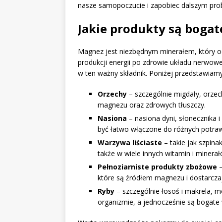
nasze samopoczucie i zapobiec dalszym p
Jakie produkty są boga
Magnez jest niezbędnym minerałem, który o
produkcji energii po zdrowie układu nerwowe
w ten ważny składnik. Poniżej przedstawiamy 
Orzechy
– szczególnie migdały, orzec
magnezu oraz zdrowych tłuszczy.
Nasiona
– nasiona dyni, słonecznika 
być łatwo włączone do różnych potra
Warzywa liściaste
– takie jak szpina
także w wiele innych witamin i minerał
Pełnoziarniste produkty zbożowe
–
które są źródłem magnezu i dostarczają
Ryby
– szczególnie łosoś i makrela, 
organizmie, a jednocześnie są bogat