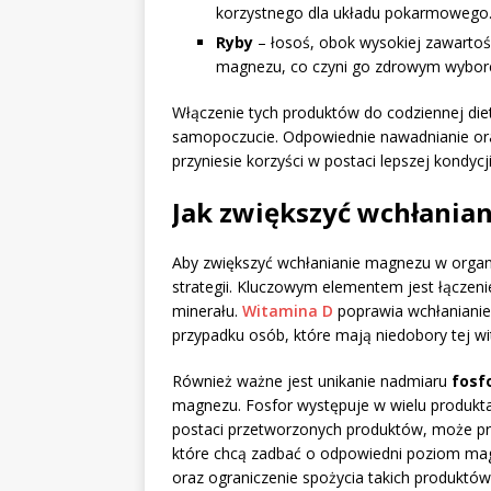
korzystnego dla układu pokarmowego
Ryby
– łosoś, obok wysokiej zawarto
magnezu, co czyni go zdrowym wybor
Włączenie tych produktów do codziennej die
samopoczucie. Odpowiednie nawadnianie or
przyniesie korzyści w postaci lepszej kondycji
Jak zwiększyć wchłania
Aby zwiększyć wchłanianie magnezu w organi
strategii. Kluczowym elementem jest łącze
minerału.
Witamina D
poprawia wchłanianie 
przypadku osób, które mają niedobory tej wi
Również ważne jest unikanie nadmiaru
fosf
magnezu. Fosfor występuje w wielu produkta
postaci przetworzonych produktów, może p
które chcą zadbać o odpowiedni poziom ma
oraz ograniczenie spożycia takich produktów