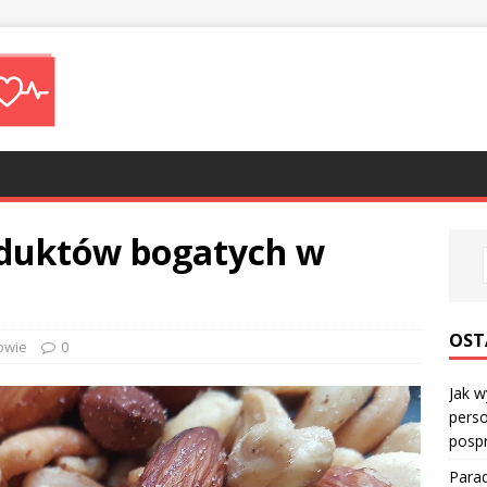
oduktów bogatych w
OST
owie
0
Jak w
perso
posp
Parad