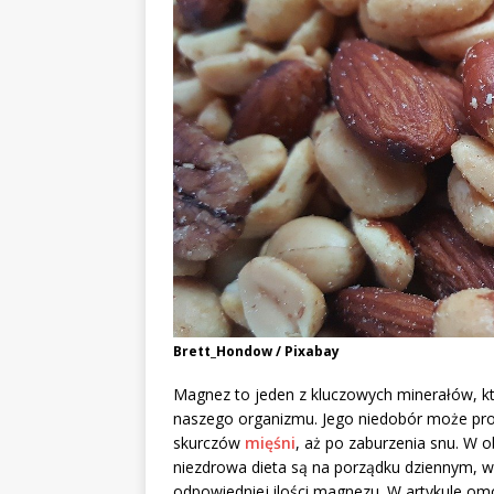
Brett_Hondow / Pixabay
Magnez to jeden z kluczowych minerałów, kt
naszego organizmu. Jego niedobór może pr
skurczów
mięśni
, aż po zaburzenia snu. W 
niezdrowa dieta są na porządku dziennym, w
odpowiedniej ilości magnezu. W artykule om