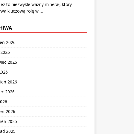
z to niezwykle ważny minerał, który
ywa kluczową rolę w …
HIWA
ień 2026
c 2026
wiec 2026
2026
cień 2026
ec 2026
2026
zeń 2026
zień 2025
pad 2025