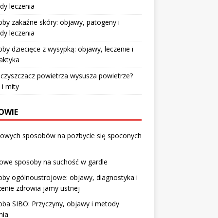
dy leczenia
by zakaźne skóry: objawy, patogeny i
dy leczenia
by dziecięce z wysypką: objawy, leczenie i
laktyka
czyszczacz powietrza wysusza powietrze?
 i mity
OWIE
ołowych sposobów na pozbycie się spoconych
we sposoby na suchość w gardle
by ogólnoustrojowe: objawy, diagnostyka i
enie zdrowia jamy ustnej
ba SIBO: Przyczyny, objawy i metody
nia