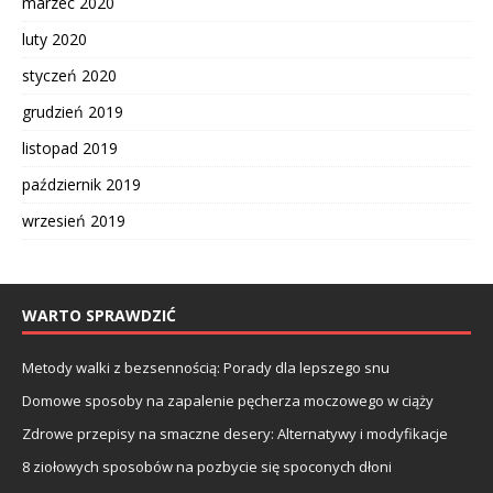
marzec 2020
luty 2020
styczeń 2020
grudzień 2019
listopad 2019
październik 2019
wrzesień 2019
WARTO SPRAWDZIĆ
Metody walki z bezsennością: Porady dla lepszego snu
Domowe sposoby na zapalenie pęcherza moczowego w ciąży
Zdrowe przepisy na smaczne desery: Alternatywy i modyfikacje
8 ziołowych sposobów na pozbycie się spoconych dłoni