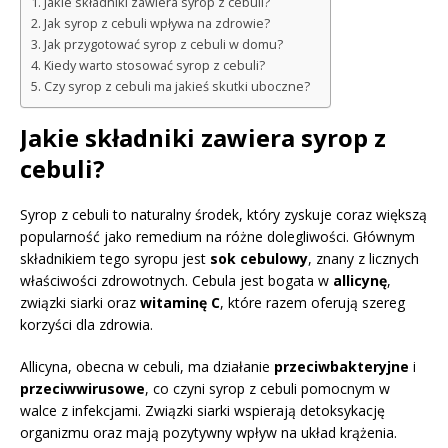
Jakie składniki zawiera syrop z cebuli?
Jak syrop z cebuli wpływa na zdrowie?
Jak przygotować syrop z cebuli w domu?
Kiedy warto stosować syrop z cebuli?
Czy syrop z cebuli ma jakieś skutki uboczne?
Jakie składniki zawiera syrop z
cebuli?
Syrop z cebuli to naturalny środek, który zyskuje coraz większą
popularność jako remedium na różne dolegliwości. Głównym
składnikiem tego syropu jest
sok cebulowy
, znany z licznych
właściwości zdrowotnych. Cebula jest bogata w
allicynę
,
związki siarki oraz
witaminę C
, które razem oferują szereg
korzyści dla zdrowia.
Allicyna, obecna w cebuli, ma działanie
przeciwbakteryjne
i
przeciwwirusowe
, co czyni syrop z cebuli pomocnym w
walce z infekcjami. Związki siarki wspierają detoksykację
organizmu oraz mają pozytywny wpływ na układ krążenia.