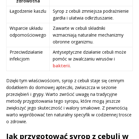
zdrowotna
Łagodzenie kaszlu
Syrop z cebuli zmniejsza podrażnienie
gardła i ułatwia odkrztuszanie.
Wsparcie układu
Zawarte w cebuli składniki
odpornościowego
wzmacniają naturalne mechanizmy
obronne organizmu.
Przeciwdziałanie
Antyseptyczne działanie cebuli może
infekcjom
pomóc w zwalczaniu wirusów i
bakterii
.
Dzięki tym właściwościom, syrop z cebuli staje się cennym
dodatkiem do domowej apteczki, zwłaszcza w sezonie
przeziębień i grypy. Warto zwrócić uwagę na tradycyjne
metody przygotowania tego syropu, które mogą jeszcze
zwiększyć jego skuteczność i walory smakowe. Z pewnością
warto wypróbować ten naturalny specyfik w codziennej trosce
o zdrowie.
Jak przygotować syrop z cebuli w