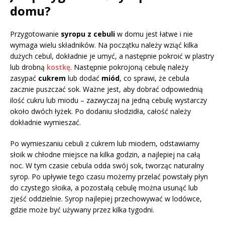
domu?
Przygotowanie
syropu z cebuli
w domu jest łatwe i nie
wymaga wielu składników. Na początku należy wziąć kilka
dużych cebul, dokładnie je umyć, a następnie pokroić w plastry
lub drobną
kostkę
. Następnie pokrojoną cebulę należy
zasypać
cukrem
lub dodać
miód
, co sprawi, że cebula
zacznie puszczać sok. Ważne jest, aby dobrać odpowiednią
ilość cukru lub miodu – zazwyczaj na jedną cebulę wystarczy
około dwóch łyżek. Po dodaniu słodzidła, całość należy
dokładnie wymieszać.
Po wymieszaniu cebuli z cukrem lub miodem, odstawiamy
słoik w chłodne miejsce na kilka godzin, a najlepiej na całą
noc. W tym czasie cebula odda swój sok, tworząc naturalny
syrop. Po upływie tego czasu możemy przelać powstały płyn
do czystego słoika, a pozostałą cebulę można usunąć lub
zjeść oddzielnie. Syrop najlepiej przechowywać w lodówce,
gdzie może być używany przez kilka tygodni.