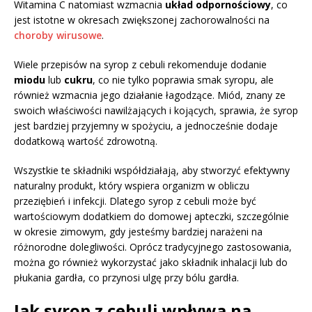
Witamina C natomiast wzmacnia
układ odpornościowy
, co
jest istotne w okresach zwiększonej zachorowalności na
choroby wirusowe
.
Wiele przepisów na syrop z cebuli rekomenduje dodanie
miodu
lub
cukru
, co nie tylko poprawia smak syropu, ale
również wzmacnia jego działanie łagodzące. Miód, znany ze
swoich właściwości nawilżających i kojących, sprawia, że syrop
jest bardziej przyjemny w spożyciu, a jednocześnie dodaje
dodatkową wartość zdrowotną.
Wszystkie te składniki współdziałają, aby stworzyć efektywny
naturalny produkt, który wspiera organizm w obliczu
przeziębień i infekcji. Dlatego syrop z cebuli może być
wartościowym dodatkiem do domowej apteczki, szczególnie
w okresie zimowym, gdy jesteśmy bardziej narażeni na
różnorodne dolegliwości. Oprócz tradycyjnego zastosowania,
można go również wykorzystać jako składnik inhalacji lub do
płukania gardła, co przynosi ulgę przy bólu gardła.
Jak syrop z cebuli wpływa na