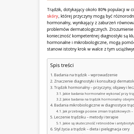
Trądzik, dotykający około 80% populacji w ci
skóry
, której przyczyny mogą być różnorodn
hormonalny, wynikający z zaburzeń równow
problemów dermatologicznych. Zrozumienie
konieczność kompetentnej diagnostyki są kl
hormonalne i mikrobiologiczne, mogą pomóc w
stanowi istotny krok w walce z tym uciążli
Spis treści
Badania na trądzik – wprowadzenie
Znaczenie diagnostyki i konsultacji dermatol
Trądzik hormonalny – przyczyny, objawy i le
Jakie badania hormonalne wykonać przy trą
Jakie badania na trądzik hormonalny obejmu
Badania mikrobiologiczne w diagnostyce trą
Jak przebiega posiew zmian trądzikowych – 
Leczenie trądziku – metody i terapie
Jakie są skuteczność retinoidów i antybiotyk
Styl życia a trądzik – dieta i pielęgnacja cery