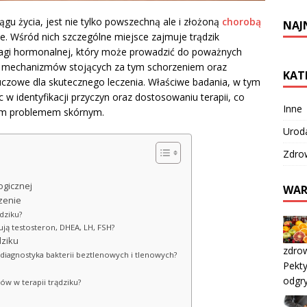
ągu życia, jest nie tylko powszechną ale i złożoną
chorobą
NAJ
e. Wśród nich szczególne miejsce zajmuje trądzik
agi hormonalnej, który może prowadzić do poważnych
 mechanizmów stojących za tym schorzeniem oraz
KAT
uczowe dla skutecznego leczenia. Właściwe badania, w tym
 identyfikacji przyczyn oraz dostosowaniu terapii, co
Inne
wym problemem skórnym.
Urod
Zdro
ogicznej
WAR
czenie
dziku?
ją testosteron, DHEA, LH, FSH?
dziku
zdrow
diagnostyka bakterii beztlenowych i tlenowych?
Pekty
odgry
ów w terapii trądziku?