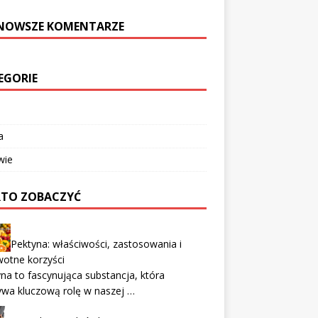
NOWSZE KOMENTARZE
EGORIE
a
wie
TO ZOBACZYĆ
Pektyna: właściwości, zastosowania i
otne korzyści
na to fascynująca substancja, która
wa kluczową rolę w naszej …