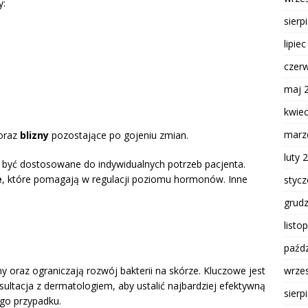
y:
sierp
lipie
czer
maj 
kwie
marz
oraz
blizny
pozostające po gojeniu zmian.
luty 
być dostosowane do indywidualnych potrzeb pacjenta.
e
, które pomagają w regulacji poziomu hormonów. Inne
styc
grud
listo
paźdz
wrze
y oraz ograniczają rozwój bakterii na skórze. Kluczowe jest
ultacja z dermatologiem, aby ustalić najbardziej efektywną
sierp
go przypadku.