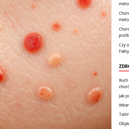
meto
Choro
meto
Choro
profi
Czy o
Fakty
ZDR
Ruch 
chor
Jak p
Witam
Taśma
Obja