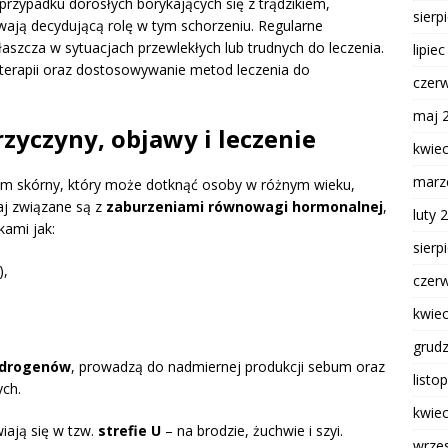
rzypadku dorosłych borykających się z trądzikiem,
sierp
ają decydującą rolę w tym schorzeniu. Regularne
aszcza w sytuacjach przewlekłych lub trudnych do leczenia.
lipie
 terapii oraz dostosowywanie metod leczenia do
czer
maj 
zyczyny, objawy i leczenie
kwie
marz
m skórny, który może dotknąć osoby w różnym wieku,
aj związane są z
zaburzeniami równowagi hormonalnej
,
luty 
ami jak:
sierp
),
czer
kwie
grud
drogenów
, prowadzą do nadmiernej produkcji sebum oraz
listo
ych.
kwie
iają się w tzw.
strefie U
– na brodzie, żuchwie i szyi.
wrze