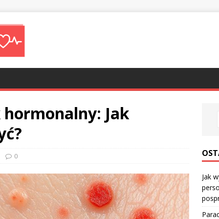
k hormonalny: Jak
yć?
OST
0
Jak w
perso
posp
Parad