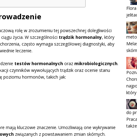
Flora
prowadzenie
jelita
czową rolę w zrozumieniu tej powszechnej dolegliwości
meto
 ciągu życia. W szczególności
trądzik hormonalny
, który
Melas
schorzenia, często wymaga szczegółowej diagnostyki, aby
skórn
iednie leczenie.
adzenie
testów hormonalnych
oraz
mikrobiologicznych
.
kacji czynników wywołujących trądzik oraz ocenie stanu
Pozn
zę poziomu hormonów, takich jak:
Chor
najp
który
do pr
Praca
także
tóre mają kluczowe znaczenie. Umożliwiają one wykrywanie
nowych
związanych z powstawaniem zmian skórnych.