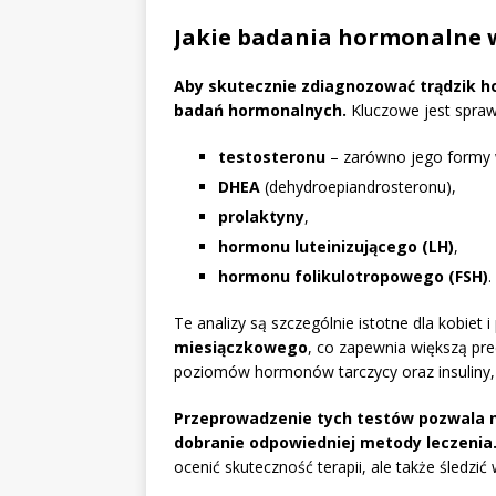
Jakie badania hormonalne w
Aby skutecznie zdiagnozować trądzik h
badań hormonalnych.
Kluczowe jest spra
testosteronu
– zarówno jego formy wo
DHEA
(dehydroepiandrosteronu),
prolaktyny
,
hormonu luteinizującego (LH)
,
hormonu folikulotropowego (FSH)
.
Te analizy są szczególnie istotne dla kobiet
miesiączkowego
, co zapewnia większą pr
poziomów hormonów tarczycy oraz insuliny,
Przeprowadzenie tych testów pozwala n
dobranie odpowiedniej metody leczenia
ocenić skuteczność terapii, ale także śledzi