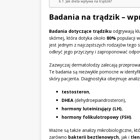
Jak dieta wpływa na trądzik?
Badania na trądzik – w
Badania dotyczące trądziku
odgrywają klu
skórnej, która dotyka około
80%
populacji w
jest jednym z najczęstszych rodzajów tego 
odkryć jego przyczyny i zaproponować odpow
Zazwyczaj dermatolodzy zalecają przeprow
Te badania są niezwykle pomocne w identyfi
skóry pacjenta. Diagnostyka obejmuje anali
testosteron
,
DHEA
(dehydroepiandrosteron),
hormony luteinizujący (LH)
,
hormony folikulotropowy (FSH)
.
Ważne są także analizy mikrobiologiczne, k
zarówno
bakterii beztlenowych
, jak i
tle