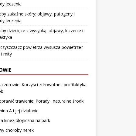
dy leczenia
by zakaźne skóry: objawy, patogeny i
dy leczenia
by dziecięce z wysypką: objawy, leczenie i
laktyka
czyszczacz powietrza wysusza powietrze?
 i mity
OWIE
a zdrowie: Korzyści zdrowotne i profilaktyka
ób
oprawić trawienie: Porady i naturalne środki
ina A i jej działanie
 kinezjologiczna na bark
wy choroby nerek