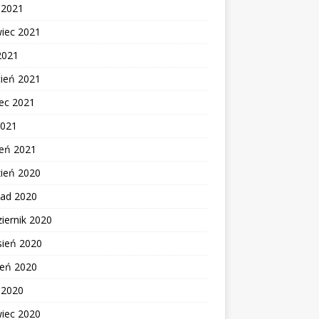
c 2021
wiec 2021
2021
cień 2021
ec 2021
2021
zeń 2021
zień 2020
pad 2020
iernik 2020
sień 2020
ień 2020
c 2020
wiec 2020