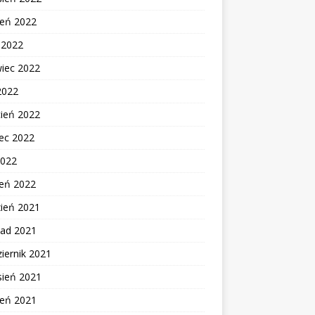
ień 2022
c 2022
wiec 2022
2022
cień 2022
ec 2022
2022
zeń 2022
zień 2021
pad 2021
iernik 2021
sień 2021
ień 2021