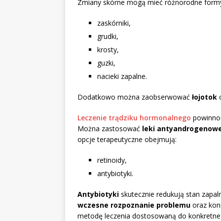
Zmiany skórne mogą mieć różnorodne form
zaskórniki,
grudki,
krosty,
guzki,
nacieki zapalne.
Dodatkowo można zaobserwować
łojotok
Leczenie trądziku hormonalnego
powinno 
Można zastosować
leki antyandrogenow
opcje terapeutyczne obejmują:
retinoidy,
antybiotyki.
Antybiotyki
skutecznie redukują stan zapaln
wczesne rozpoznanie problemu
oraz kons
metodę leczenia dostosowaną do konkretne