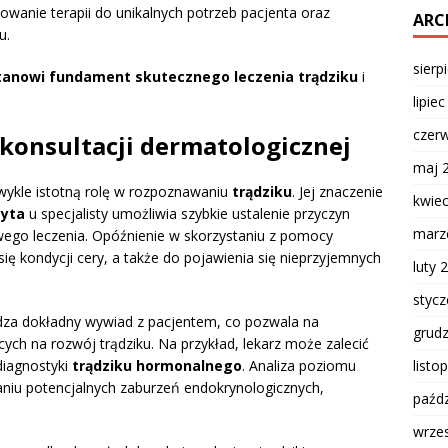
wanie terapii do unikalnych potrzeb pacjenta oraz
ARC
u.
sierp
tanowi fundament skutecznego leczenia trądziku
i
lipie
czer
 konsultacji dermatologicznej
maj 
ykle istotną rolę w rozpoznawaniu
trądziku
. Jej znaczenie
kwie
yta
u specjalisty umożliwia szybkie ustalenie przyczyn
marz
ego leczenia. Opóźnienie w skorzystaniu z pomocy
ę kondycji cery, a także do pojawienia się nieprzyjemnych
luty 
styc
adza dokładny wywiad z pacjentem, co pozwala na
grud
ych na rozwój trądziku. Na przykład, lekarz może zalecić
listo
diagnostyki
trądziku hormonalnego
. Analiza poziomu
iu potencjalnych zaburzeń endokrynologicznych,
paźdz
wrze