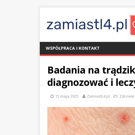
WSPÓŁPRACA I KONTAKT
Badania na trądzi
diagnozować i lecz
15 maja 2025
ZamiastL4.pl
Zdrowie