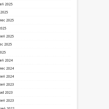
ień 2025
c 2025
wiec 2025
2025
cień 2025
ec 2025
2025
ień 2024
wiec 2024
cień 2024
zień 2023
pad 2023
cień 2023
sień 2022