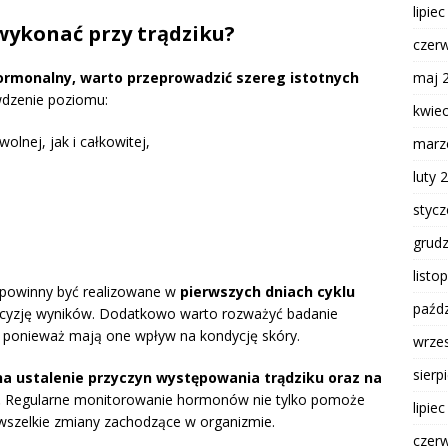
lipie
ykonać przy trądziku?
czer
maj 
ormonalny, warto przeprowadzić szereg istotnych
wdzenie poziomu:
kwie
lnej, jak i całkowitej,
marz
luty 
styc
grud
listo
 i powinny być realizowane w
pierwszych dniach cyklu
paźdz
ecyzję wyników. Dodatkowo warto rozważyć badanie
 ponieważ mają one wpływ na kondycję skóry.
wrze
sierp
a ustalenie przyczyn występowania trądziku oraz na
.
Regularne monitorowanie hormonów nie tylko pomoże
lipie
ć wszelkie zmiany zachodzące w organizmie.
czer