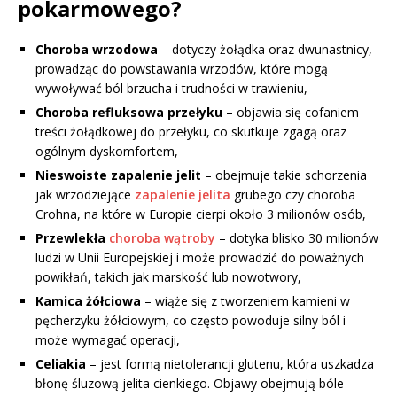
pokarmowego?
Choroba wrzodowa
– dotyczy żołądka oraz dwunastnicy,
prowadząc do powstawania wrzodów, które mogą
wywoływać ból brzucha i trudności w trawieniu,
Choroba refluksowa przełyku
– objawia się cofaniem
treści żołądkowej do przełyku, co skutkuje zgagą oraz
ogólnym dyskomfortem,
Nieswoiste zapalenie jelit
– obejmuje takie schorzenia
jak wrzodziejące
zapalenie jelita
grubego czy choroba
Crohna, na które w Europie cierpi około 3 milionów osób,
Przewlekła
choroba wątroby
– dotyka blisko 30 milionów
ludzi w Unii Europejskiej i może prowadzić do poważnych
powikłań, takich jak marskość lub nowotwory,
Kamica żółciowa
– wiąże się z tworzeniem kamieni w
pęcherzyku żółciowym, co często powoduje silny ból i
może wymagać operacji,
Celiakia
– jest formą nietolerancji glutenu, która uszkadza
błonę śluzową jelita cienkiego. Objawy obejmują bóle