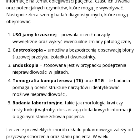
informacje na temat dolegliwości pacjenta, czasu ich trwania
oraz potencjalnych czynników, które mogą je wywoływać.
Następnie zleca szereg badań diagnostycznych, które mogą
obejmować:
USG jamy brzusznej
– pozwala ocenić narządy
wewnętrzne oraz wykryć ewentualne zmiany patologiczne,
Gastroskopia
– umożliwia bezpośrednią obserwację błony
śluzowej przełyku, żołądka i dwunastnicy,
Endoskopia
– stosowana jest w przypadku podejrzenia
nieprawidłowości w jelitach,
Tomografia komputerowa (TK)
oraz
RTG
– te badania
pomagają ocenić strukturę narządów i identyfikować
możliwe nieprawidłowości,
Badania laboratoryjne
, takie jak morfologia krwi czy
testy funkcji wątroby, dostarczają dodatkowych informacji
o ogólnym stanie zdrowia pacjenta.
Leczenie przewlekłych chorób układu pokarmowego zależy od
przyczyny schorzenia oraz stanu pacjenta. W wielu