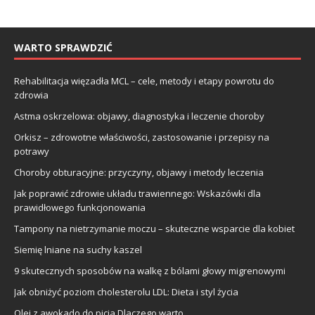
WARTO SPRAWDZIĆ
Rehabilitacja więzadła MCL – cele, metody i etapy powrotu do
zdrowia
Astma oskrzelowa: objawy, diagnostyka i leczenie choroby
Orkisz – zdrowotne właściwości, zastosowanie i przepisy na
potrawy
Choroby obturacyjne: przyczyny, objawy i metody leczenia
Jak poprawić zdrowie układu trawiennego: Wskazówki dla
prawidłowego funkcjonowania
Tampony na nietrzymanie moczu – skuteczne wsparcie dla kobiet
Siemię lniane na suchy kaszel
9 skutecznych sposobów na walkę z bólami głowy migrenowymi
Jak obniżyć poziom cholesterolu LDL: Dieta i styl życia
Olej z awokado do picia Dlaczego warto