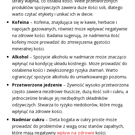
utraty wapnia, co osłabia kości. Wiele przetworzonych
produktów spożywczych zawiera duże ilości soli, dlatego
warto czytać etykiety i unikać ich w diecie.
Kofeina
– Kofeina, znajdująca się w kawie, herbacie i
napojach gazowanych, również może wpływać negatywnie
na zdrowie kości. Badania sugerują, że nadmierna ilość
kofeiny może prowadzić do zmniejszenia gęstości
mineralnej kości.
Alkohol
– Spożycie alkoholu w nadmiarze może znacząco
wpłynąć na kondycję układu kostnego. Może prowadzić do
osłabienia kości i zwiększonego ryzyka złamań. Warto
ograniczyć spożycie alkoholu do umiarkowanego poziomu.
Przetworzone jedzenie
– Żywność wysoko przetworzona
często zawiera niezdrowe tłuszcze, dużą ilość soli i cukru, a
jednocześnie brakuje jej niezbędnych składników
odżywczych. Stwarza to ryzyko niedoborów, które mogą
wpłynąć na zdrowie kości.
Nadmiar cukru
– Dieta bogata w cukry proste może
prowadzić do problemów z wagą oraz stanów zapalnych,
które mają negatywny
wpływ na zdrowie
kości.