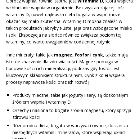
Oprócz wapnia, równie istotna jest
witamina D
, która wspiera
wchłanianie wapnia w organizmie. Bez wystarczającej ilości
witaminy D, nawet najlepsza dieta bogata w wapń może
okazać się mało skuteczna. Witaminę D można znaleźć w
takich produktach jak ryby tłuste, jaja oraz wzbogacone mleko
i soki. Ekspozycja na słońce również zwiększa poziom tej
witaminy, co warto uwzględnić w codziennej rutynie.
Inne minerały, takie jak
magnez
,
fosfor
i
cynk
, także mają
istotne znaczenie dla zdrowia kości. Magnez pomaga w
budowie kości i ich mineralizacji, podczas gdy fosfor jest
kluczowym składnikiem strukturalnym. Cynk z kolei wspiera
procesy naprawcze kości oraz ich rozwój.
Produkty mleczne, takie jak jogurty i sery, są doskonałym
źródłem wapnia i witaminy D.
Orzechy i nasiona to bogate źródła magnezu, który sprzyja
zdrowiu kości.
Różnorodna dieta, bogata w warzywa i owoce, dostarcza
niezbędnych witamin i minerałów, które wspierają układ