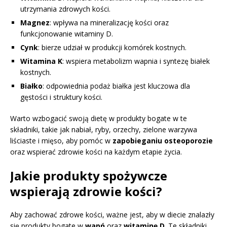
utrzymania zdrowych kości.
Magnez
: wpływa na mineralizację kości oraz
funkcjonowanie witaminy D.
Cynk
: bierze udział w produkcji komórek kostnych.
Witamina K
: wspiera metabolizm wapnia i syntezę białek
kostnych.
Białko
: odpowiednia podaż białka jest kluczowa dla
gęstości i struktury kości.
Warto wzbogacić swoją dietę w produkty bogate w te
składniki, takie jak nabiał, ryby, orzechy, zielone warzywa
liściaste i mięso, aby pomóc w
zapobieganiu osteoporozie
oraz wspierać zdrowie kości na każdym etapie życia.
Jakie produkty spożywcze
wspierają zdrowie kości?
Aby zachować zdrowe kości, ważne jest, aby w diecie znalazły
się produkty bogate w
wapń
oraz
witaminę D
. Te składniki