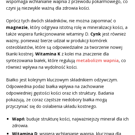
wspomaga wchłanianie wapnia z przewodu pokarmowego, co
czyni ją niezwykle ważną dla zdrowia kości.
Oprócz tych dwóch składników, nie można zapominać o
magnezie
, który odgrywa istotną rolę w mineralizacji kości, a
także wspiera funkcjonowanie witaminy D.
Cynk
jest również
ważny, ponieważ bierze udział w produkcji komórek
osteoblastów, które są odpowiedzialne za tworzenie nowej
tkanki kostnej.
Witamina K
z kolei ma znaczenie dla
syntezowania białek, które regulują
metabolizm wapnia
, co
również wpływa na wydolność kości.
Białko jest kolejnym kluczowym składnikiem odżywczym.
Odpowiednia podaż białka wpływa na zachowanie
odpowiedniej gęstości kości oraz ich struktury. Badania
pokazują, że coraz częstsze niedobory białka mogą
przyczyniać się do osłabienia układu kostnego.
Wapń
: buduje strukturę kości, najważniejszy minerał dla ich
zdrowia.
Witamina D
: wspiera wchłanianie wapnia, kluczowa dla