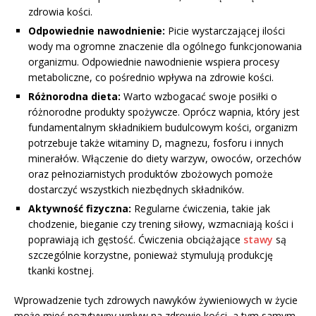
zdrowia kości.
Odpowiednie nawodnienie:
Picie wystarczającej ilości
wody ma ogromne znaczenie dla ogólnego funkcjonowania
organizmu. Odpowiednie nawodnienie wspiera procesy
metaboliczne, co pośrednio wpływa na zdrowie kości.
Różnorodna dieta:
Warto wzbogacać swoje posiłki o
różnorodne produkty spożywcze. Oprócz wapnia, który jest
fundamentalnym składnikiem budulcowym kości, organizm
potrzebuje także witaminy D, magnezu, fosforu i innych
minerałów. Włączenie do diety warzyw, owoców, orzechów
oraz pełnoziarnistych produktów zbożowych pomoże
dostarczyć wszystkich niezbędnych składników.
Aktywność fizyczna:
Regularne ćwiczenia, takie jak
chodzenie, bieganie czy trening siłowy, wzmacniają kości i
poprawiają ich gęstość. Ćwiczenia obciążające
stawy
są
szczególnie korzystne, ponieważ stymulują produkcję
tkanki kostnej.
Wprowadzenie tych zdrowych nawyków żywieniowych w życie
może mieć pozytywny wpływ na zdrowie kości, a tym samym