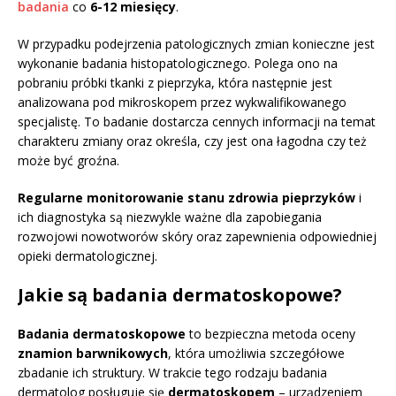
badania
co
6-12 miesięcy
.
W przypadku podejrzenia patologicznych zmian konieczne jest
wykonanie badania histopatologicznego. Polega ono na
pobraniu próbki tkanki z pieprzyka, która następnie jest
analizowana pod mikroskopem przez wykwalifikowanego
specjalistę. To badanie dostarcza cennych informacji na temat
charakteru zmiany oraz określa, czy jest ona łagodna czy też
może być groźna.
Regularne monitorowanie stanu zdrowia pieprzyków
i
ich diagnostyka są niezwykle ważne dla zapobiegania
rozwojowi nowotworów skóry oraz zapewnienia odpowiedniej
opieki dermatologicznej.
Jakie są badania dermatoskopowe?
Badania dermatoskopowe
to bezpieczna metoda oceny
znamion barwnikowych
, która umożliwia szczegółowe
zbadanie ich struktury. W trakcie tego rodzaju badania
dermatolog posługuje się
dermatoskopem
– urządzeniem