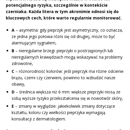
potencjalnego ryzyka, szczególnie w kontekście
czerniaka. Każda litera w tym akronimie odnosi się do
kluczowych cech, które warto regularnie monitorować.
A
– asymetria: gdy pieprzyk jest asymetryczny, co oznacza,
że jedna jego połowa różni się od drugiej, może to być
alarmującym sygnałem,
B
– nieregularne brzegi: pieprzyki o postrzępionych lub
nieregularnych krawędziach mogą wskazywać na problemy
zdrowotne,
C
– różnorodność kolorów: jeśli pieprzyk ma różne odcienie
brązu, czerni czy czerwieni, powinno to wzbudzić nasze
obawy,
D
– średnica większa niż 6 mm: większe pieprzyki niosą ze
sobą wyższe ryzyko przekształcenia się w nowotwór skóry,
E
– zmiany w wyglądzie: jakiekolwiek zmiany dotyczące
kształtu, koloru czy wielkości pieprzyka wymagają
konsultacji z dermatologiem.