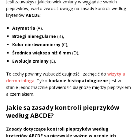
Jeśli zauważysz jakiekolwiek zmiany w wyglądzie swoich
pieprzyków, warto zwrócić uwagę na zasady kontroli według
kryteriów
ABCDE
:
Asymetria
(A),
Brzegi nieregularne
(B),
Kolor nierównomierny
(C),
Średnica większa niż 6 mm
(D),
Ewolucja zmiany
(E).
Te cechy powinny wzbudzić czujność i zachęcić do
wizyty u
dermatologa
. Tylko
badanie histopatologiczne
jest w
stanie jednoznacznie potwierdzić diagnozę między pieprzykiem
a czerniakiem.
Jakie są zasady kontroli pieprzyków
według ABCDE?
Zasady dotyczące kontroli pieprzyków według
kryteriów ABCDE są niezwykle ważne w ocenie ich