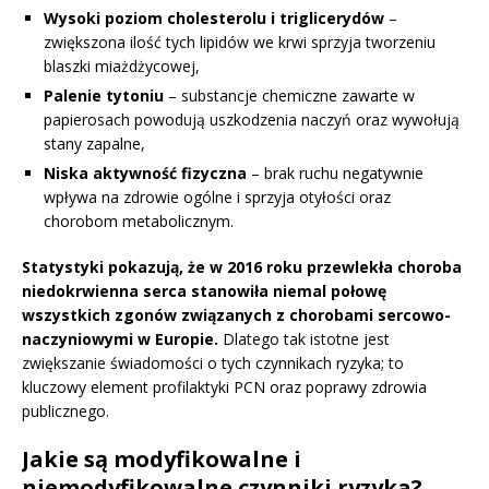
Wysoki poziom cholesterolu i triglicerydów
–
zwiększona ilość tych lipidów we krwi sprzyja tworzeniu
blaszki miażdżycowej,
Palenie tytoniu
– substancje chemiczne zawarte w
papierosach powodują uszkodzenia naczyń oraz wywołują
stany zapalne,
Niska aktywność fizyczna
– brak ruchu negatywnie
wpływa na zdrowie ogólne i sprzyja otyłości oraz
chorobom metabolicznym.
Statystyki pokazują, że w 2016 roku przewlekła choroba
niedokrwienna serca stanowiła niemal połowę
wszystkich zgonów związanych z chorobami sercowo-
naczyniowymi w Europie.
Dlatego tak istotne jest
zwiększanie świadomości o tych czynnikach ryzyka; to
kluczowy element profilaktyki PCN oraz poprawy zdrowia
publicznego.
Jakie są modyfikowalne i
niemodyfikowalne czynniki ryzyka?