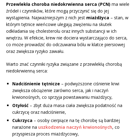
Przewlekła choroba niedokrwienna serca (PCN)
ma wiele
źródeł i czynników, które mogą przyczynić się do jej
wystąpienia. Najważniejszym z nich jest
miażdżyca
– stan, w
którym tętnice wieńcowe ulegają zwężeniu na skutek
odkładania się cholesterolu oraz innych substancji w ich
wnętrzu. W efekcie, krew nie dociera wystarczająco do serca,
co może prowadzić do odczuwania bólu w klatce piersiowej
oraz zwiększa ryzyko zawału.
Warto znać czynniki ryzyka związane z przewlekłą chorobą
niedokrwienną serca:
Nadciśnienie tętnicze
– podwyższone ciśnienie krwi
zwiększa obciążenie zarówno serca, jak i naczyń
krwionośnych, co sprzyja powstawaniu miażdżycy,
Otyłość
– zbyt duża masa ciała zwiększa podatność na
cukrzycę oraz nadciśnienie,
Cukrzyca
– osoby cierpiące na tę chorobę są bardziej
narażone na
uszkodzenia naczyń krwionośnych
, co
przyspiesza proces miażdżycowy,