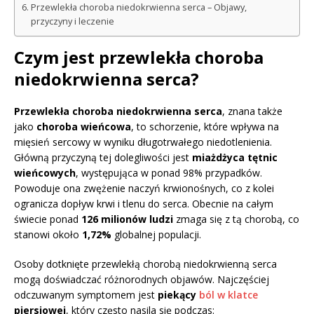
Przewlekła choroba niedokrwienna serca – Objawy,
przyczyny i leczenie
Czym jest przewlekła choroba
niedokrwienna serca?
Przewlekła choroba niedokrwienna serca
, znana także
jako
choroba wieńcowa
, to schorzenie, które wpływa na
mięsień sercowy w wyniku długotrwałego niedotlenienia.
Główną przyczyną tej dolegliwości jest
miażdżyca tętnic
wieńcowych
, występująca w ponad 98% przypadków.
Powoduje ona zwężenie naczyń krwionośnych, co z kolei
ogranicza dopływ krwi i tlenu do serca. Obecnie na całym
świecie ponad
126 milionów ludzi
zmaga się z tą chorobą, co
stanowi około
1,72%
globalnej populacji.
Osoby dotknięte przewlekłą chorobą niedokrwienną serca
mogą doświadczać różnorodnych objawów. Najczęściej
odczuwanym symptomem jest
piekący
ból w klatce
piersiowej
, który często nasila się podczas: