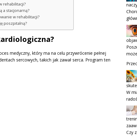
 rehabilitacji?
naczy
ą a stacjonarną?
Choro
owanie w rehabilitacji?
głów
ję poszpitalną?
 kardiologiczna?
objaw
Posze
roces medyczny, który ma na celu przywrócenie pełnej
może
entach sercowych, takich jak zawał serca. Program ten
Przec
skute
W mia
radoś
tren
zaaw
Czy z