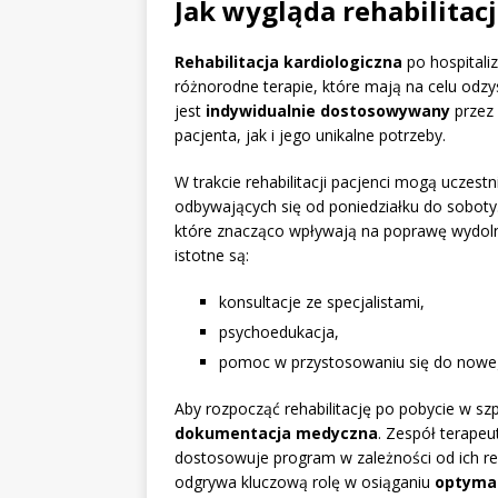
Jak wygląda rehabilitac
Rehabilitacja kardiologiczna
po hospitaliz
różnorodne terapie, które mają na celu odz
jest
indywidualnie dostosowywany
przez 
pacjenta, jak i jego unikalne potrzeby.
W trakcie rehabilitacji pacjenci mogą uczest
odbywających się od poniedziałku do soboty
które znacząco wpływają na poprawę wydolno
istotne są:
konsultacje ze specjalistami,
psychoedukacja,
pomoc w przystosowaniu się do nowego
Aby rozpocząć rehabilitację po pobycie w szp
dokumentacja medyczna
. Zespół terape
dostosowuje program w zależności od ich r
odgrywa kluczową rolę w osiąganiu
optymal