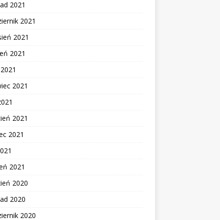
pad 2021
iernik 2021
sień 2021
ień 2021
c 2021
wiec 2021
2021
cień 2021
ec 2021
2021
zeń 2021
zień 2020
pad 2020
iernik 2020