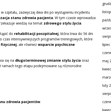
grud
listo
 w szpitalu, zazwyczaj dwa dni po wystąpieniu incydentu
lizacja stanu zdrowia pacjenta
. W tym czasie wprowadza
paźdz
rzekazuje wiedzę na temat
zdrowego stylu życia
.
wrze
stąpić do
rehabilitacji poszpitalnej
, która trwa do 56 dni
sierp
 to czas intensywniejszych programów treningowych, które
lipie
fizycznej
, ale również
wsparcie psychiczne
czer
pia się na
długoterminowej zmianie stylu życia
oraz
maj 
W ramach tego etapu podejmowane są różnorodne
kwie
marz
luty 
sierp
czer
anu zdrowia pacjentów
.
kwie