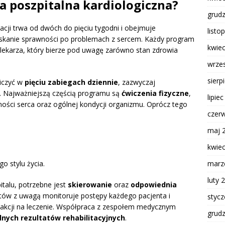
ja poszpitalna kardiologiczna?
grud
acji trwa od dwóch do pięciu tygodni i obejmuje
listo
yskanie sprawności po problemach z sercem. Każdy program
kwie
lekarza, który bierze pod uwagę zarówno stan zdrowia
wrze
sierp
niczyć w
pięciu zabiegach dziennie
, zazwyczaj
. Najważniejszą częścią programu są
ćwiczenia fizyczne
,
lipie
ści serca oraz ogólnej kondycji organizmu. Oprócz tego
czer
maj 
kwie
marz
 stylu życia.
luty 
italu, potrzebne jest
skierowanie
oraz
odpowiednia
utów z uwagą monitoruje postępy każdego pacjenta i
styc
eakcji na leczenie. Współpraca z zespołem medycznym
grud
nych rezultatów rehabilitacyjnych
.