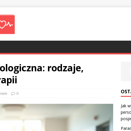
ologiczna: rodzaje,
rapii
OST
owie
0
Jak w
perso
posp
Parad