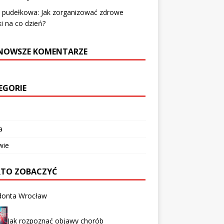
a pudełkowa: Jak zorganizować zdrowe
ki na co dzień?
NOWSZE KOMENTARZE
EGORIE
a
wie
TO ZOBACZYĆ
donta Wrocław
Jak rozpoznać objawy chorób