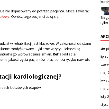
kondy
dualnie dopasowany do potrzeb pacjenta. Może zawierać
siłowy
. Oprócz tego pacjenci uczą się:
Biegu
tylko
ARC
dział w rehabilitacji jest kluczowe. W zależności od stanu
sierp
larnie modyfikowany. Cykliczne wizyty u lekarza są
ewentualnego wprowadzania zmian.
Rehabilitacja
lipie
enie jakości życia pacjentów oraz obniża ryzyko nawrotu
czer
maj 
tacji kardiologicznej?
kwie
 trzech kluczowych etapów:
marz
luty 
styc