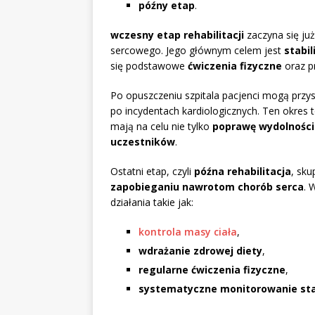
późny etap
.
wczesny etap rehabilitacji
zaczyna się już
sercowego. Jego głównym celem jest
stabi
się podstawowe
ćwiczenia fizyczne
oraz p
Po opuszczeniu szpitala pacjenci mogą przy
po incydentach kardiologicznych. Ten okres
mają na celu nie tylko
poprawę wydolności 
uczestników
.
Ostatni etap, czyli
późna rehabilitacja
, sku
zapobieganiu nawrotom chorób serca
. 
działania takie jak:
kontrola masy ciała
,
wdrażanie zdrowej diety
,
regularne ćwiczenia fizyczne
,
systematyczne monitorowanie st