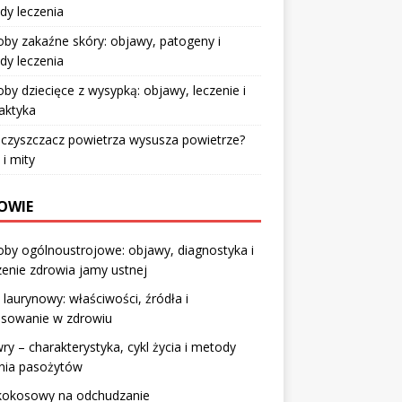
dy leczenia
by zakaźne skóry: objawy, patogeny i
dy leczenia
by dziecięce z wysypką: objawy, leczenie i
laktyka
czyszczacz powietrza wysusza powietrze?
 i mity
OWIE
by ogólnoustrojowe: objawy, diagnostyka i
enie zdrowia jamy ustnej
laurynowy: właściwości, źródła i
osowanie w zdrowiu
ry – charakterystyka, cykl życia i metody
enia pasożytów
 kokosowy na odchudzanie