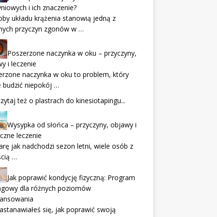
niowych i ich znaczenie?
by układu krążenia stanowią jedną z
nych przyczyn zgonów w …
Poszerzone naczynka w oku – przyczyny,
y i leczenie
rzone naczynka w oku to problem, który
 budzić niepokój …
zytaj też
o plastrach do kinesiotapingu
...
Wysypka od słońca – przyczyny, objawy i
czne leczenie
rę jak nadchodzi sezon letni, wiele osób z
cią …
Jak poprawić kondycję fizyczną: Program
ingowy dla różnych poziomów
ansowania
astanawiałeś się, jak poprawić swoją