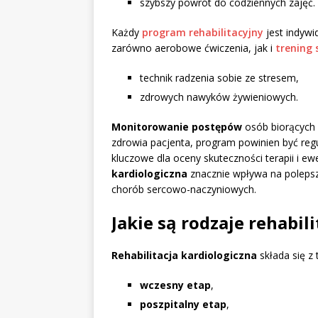
szybszy powrót do codziennych zajęć.
Każdy
program rehabilitacyjny
jest indywi
zarówno aerobowe ćwiczenia, jak i
trening 
technik radzenia sobie ze stresem,
zdrowych nawyków żywieniowych.
Monitorowanie postępów
osób biorących u
zdrowia pacjenta, program powinien być regu
kluczowe dla oceny skuteczności terapii i 
kardiologiczna
znacznie wpływa na polepsz
chorób sercowo-naczyniowych.
Jakie są rodzaje rehabili
Rehabilitacja kardiologiczna
składa się z
wczesny etap
,
poszpitalny etap
,