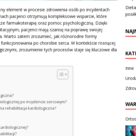
Diet
ażny element w procesie zdrowienia osób po incydentach
posił
ramach pacjenci otrzymują kompleksowe wsparcie, które
także farmakoterapię oraz pomoc psychologiczną. Dzięki
tacyjnym, pacjenci mają szansę na poprawę swojej
NAJ
cia. Warto zatem zrozumieć, jak różnorodne formy
go funkcjonowania po chorobie serca. W kontekście rosnącej
gicznymi, zrozumienie tych procesów staje się kluczowe dla
KAT
Inne
Urod
Zdro
ogiczna?
rdiologicznej po incydencie sercowym?
WAR
na rehabilitacja kardiologiczna?
Orto
kardiologicznej?
bilitacji?