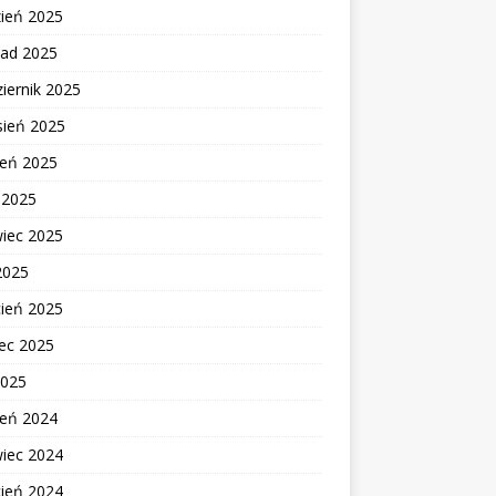
zień 2025
pad 2025
iernik 2025
sień 2025
ień 2025
c 2025
wiec 2025
2025
cień 2025
ec 2025
2025
ień 2024
wiec 2024
cień 2024