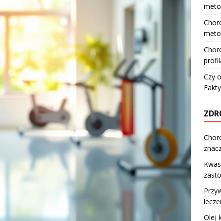
meto
Choro
meto
Choro
profi
Czy o
Fakty
ZDR
Choro
znacz
Kwas 
zast
Przyw
lecz
Olej