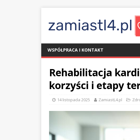
WSPÓŁPRACA I KONTAKT
Rehabilitacja kardi
korzyści i etapy te
14 listopada 2025
ZamiastL4.pl
Zdr