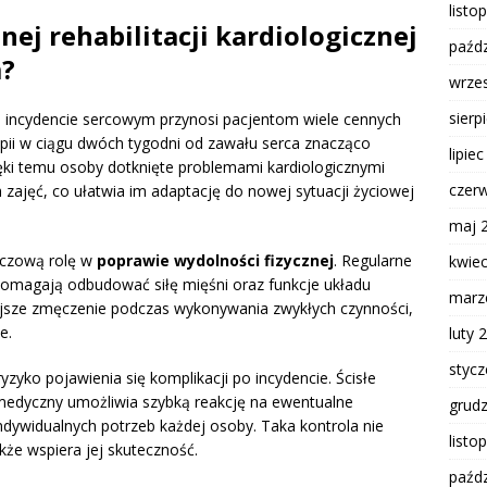
listo
nej rehabilitacji kardiologicznej
paźdz
m?
wrze
sierp
 incydencie sercowym przynosi pacjentom wiele cennych
apii w ciągu dwóch tygodni od zawału serca znacząco
lipie
ęki temu osoby dotknięte problemami kardiologicznymi
czer
zajęć, co ułatwia im adaptację do nowej sytuacji życiowej
maj 
uczową rolę w
poprawie wydolności fizycznej
. Regularne
kwie
, pomagają odbudować siłę mięśni oraz funkcje układu
marz
ejsze zmęczenie podczas wykonywania zwykłych czynności,
e.
luty 
styc
yzyko pojawienia się komplikacji po incydencie. Ścisłe
medyczny umożliwia szybką reakcję na ewentualne
grud
ywidualnych potrzeb każdej osoby. Taka kontrola nie
listo
akże wspiera jej skuteczność.
paźdz