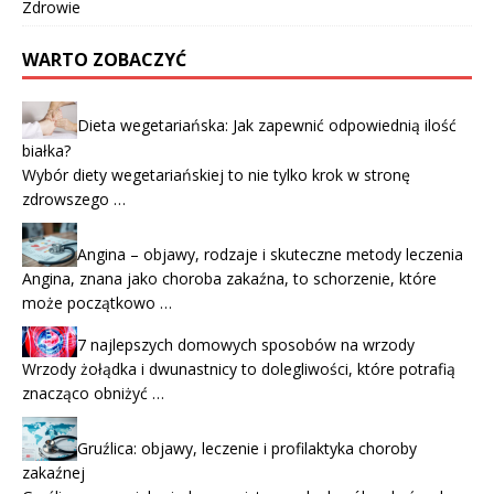
Zdrowie
WARTO ZOBACZYĆ
Dieta wegetariańska: Jak zapewnić odpowiednią ilość
białka?
Wybór diety wegetariańskiej to nie tylko krok w stronę
zdrowszego …
Angina – objawy, rodzaje i skuteczne metody leczenia
Angina, znana jako choroba zakaźna, to schorzenie, które
może początkowo …
7 najlepszych domowych sposobów na wrzody
Wrzody żołądka i dwunastnicy to dolegliwości, które potrafią
znacząco obniżyć …
Gruźlica: objawy, leczenie i profilaktyka choroby
zakaźnej