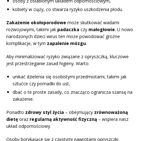
osoby z osłabionym układem odpornościowym,
kobiety w ciąży, co stwarza ryzyko uszkodzenia płodu.
Zakażenie okołoporodowe
może skutkować wadami
rozwojowymi, takimi jak
padaczka
czy
małogłowie
. U nowo
narodzonych dzieci wirus ten może powodować groźne
komplikacje, w tym
zapalenie mózgu
.
Aby minimalizować ryzyko związane z opryszczką, kluczowe
jest przestrzeganie zasad higieny. Warto:
unikać dzielenia się osobistymi przedmiotami, takimi jak
sztućce czy pomadki do ust,
dbać o te proste zasady, co znacząco ogranicza szansę na
zakażenie.
Ponadto
zdrowy styl życia
– obejmujący
zrównoważoną
dietę
oraz
regularną aktywność fizyczną
– wspiera nasz
układ odpornościowy.
Osoby borykające się z częstymi nawrotami opryszczki