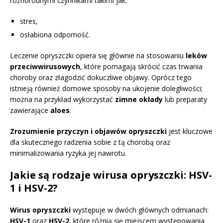
różnorodnymi czynnikami takimi jak:
stres,
osłabiona odporność.
Leczenie opryszczki opiera się głównie na stosowaniu
leków
przeciwwirusowych
, które pomagają skrócić czas trwania
choroby oraz złagodzić dokuczliwe objawy. Oprócz tego
istnieją również domowe sposoby na ukojenie dolegliwości;
można na przykład wykorzystać
zimne okłady
lub preparaty
zawierające
aloes
.
Zrozumienie przyczyn i objawów opryszczki
jest kluczowe
dla skutecznego radzenia sobie z tą chorobą oraz
minimalizowania ryzyka jej nawrotu.
Jakie są rodzaje wirusa opryszczki: HSV-
1 i HSV-2?
Wirus opryszczki
występuje w dwóch głównych odmianach:
HSV-1
oraz
HSV-2
, które różnią się miejscem występowania