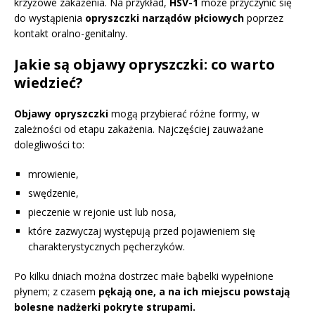
krzyżowe zakażenia. Na przykład,
HSV-1
może przyczynić się
do wystąpienia
opryszczki narządów płciowych
poprzez
kontakt oralno-genitalny.
Jakie są objawy opryszczki: co warto
wiedzieć?
Objawy opryszczki
mogą przybierać różne formy, w
zależności od etapu zakażenia. Najczęściej zauważane
dolegliwości to:
mrowienie,
swędzenie,
pieczenie w rejonie ust lub nosa,
które zazwyczaj występują przed pojawieniem się
charakterystycznych pęcherzyków.
Po kilku dniach można dostrzec małe bąbelki wypełnione
płynem; z czasem
pękają one, a na ich miejscu powstają
bolesne nadżerki pokryte strupami.