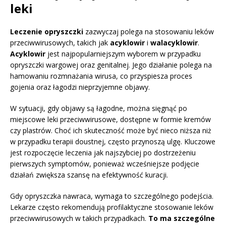
leki
Leczenie opryszczki
zazwyczaj polega na stosowaniu leków
przeciwwirusowych, takich jak
acyklowir
i
walacyklowir
.
Acyklowir
jest najpopularniejszym wyborem w przypadku
opryszczki wargowej oraz genitalnej. Jego działanie polega na
hamowaniu rozmnażania wirusa, co przyspiesza proces
gojenia oraz łagodzi nieprzyjemne objawy.
W sytuacji, gdy objawy są łagodne, można sięgnąć po
miejscowe leki przeciwwirusowe, dostępne w formie kremów
czy plastrów. Choć ich skuteczność może być nieco niższa niż
w przypadku terapii doustnej, często przynoszą ulgę. Kluczowe
jest rozpoczęcie leczenia jak najszybciej po dostrzeżeniu
pierwszych symptomów, ponieważ wcześniejsze podjęcie
działań zwiększa szansę na efektywność kuracji.
Gdy opryszczka nawraca, wymaga to szczególnego podejścia.
Lekarze często rekomendują profilaktyczne stosowanie leków
przeciwwirusowych w takich przypadkach.
To ma szczególne