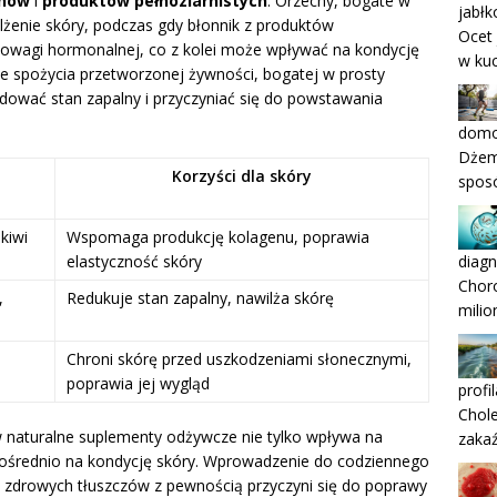
chów
i
produktów pełnoziarnistych
. Orzechy, bogate w
jabł
ilżenie skóry, podczas gdy błonnik z produktów
Ocet 
owagi hormonalnej, co z kolei może wpływać na kondycję
w kuc
ie spożycia przetworzonej żywności, bogatej w prosty
dować stan zapalny i przyczyniać się do powstawania
domo
Dżem 
Korzyści dla skóry
spos
 kiwi
Wspomaga produkcję kolagenu, poprawia
elastyczność skóry
diagn
Choro
,
Redukuje stan zapalny, nawilża skórę
milio
Chroni skórę przed uszkodzeniami słonecznymi,
poprawia jej wygląd
profi
Chole
naturalne suplementy odżywcze nie tylko wpływa na
zaka
pośrednio na kondycję skóry. Wprowadzenie do codziennego
z zdrowych tłuszczów z pewnością przyczyni się do poprawy