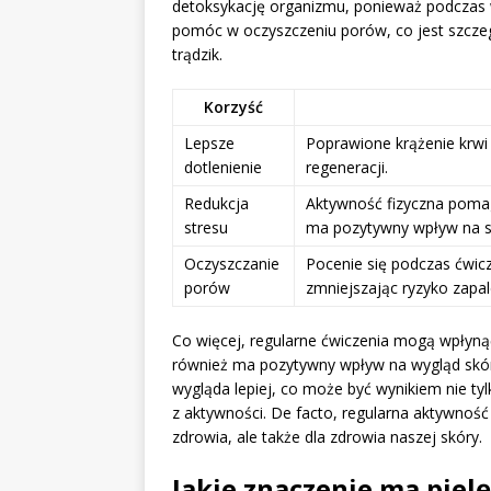
detoksykację organizmu, ponieważ podczas w
pomóc w oczyszczeniu porów, co jest szczegó
trądzik.
Korzyść
Lepsze
Poprawione krążenie krwi 
dotlenienie
regeneracji.
Redukcja
Aktywność fizyczna poma
stresu
ma pozytywny wpływ na st
Oczyszczanie
Pocenie się podczas ćwi
porów
zmniejszając ryzyko zapal
Co więcej, regularne ćwiczenia mogą wpły
również ma pozytywny wpływ na wygląd skóry
wygląda lepiej, co może być wynikiem nie tyl
z aktywności. De facto, regularna aktywność
zdrowia, ale także dla zdrowia naszej skóry.
Jakie znaczenie ma piel