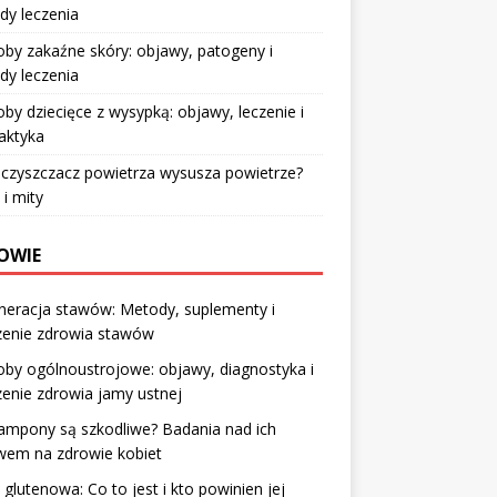
dy leczenia
by zakaźne skóry: objawy, patogeny i
dy leczenia
by dziecięce z wysypką: objawy, leczenie i
laktyka
czyszczacz powietrza wysusza powietrze?
 i mity
OWIE
neracja stawów: Metody, suplementy i
zenie zdrowia stawów
by ogólnoustrojowe: objawy, diagnostyka i
enie zdrowia jamy ustnej
ampony są szkodliwe? Badania nad ich
wem na zdrowie kobiet
 glutenowa: Co to jest i kto powinien jej