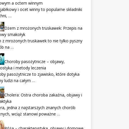
kowym a octem winnym
jabłkowy i ocet winny to popularne składniki
hni, …
Dżem z mrożonych truskawek: Przepis na
wy smakołyk
z mrożonych truskawek to nie tylko pyszny
ób na …
Choroby pasożytnicze – objawy,
ostyka i metody leczenia
by pasożytnicze to zjawisko, które dotyka
ny ludzi na całym …
Cholera: Ostra choroba zakaźna, objawy i
laktyka
ra, jedna z najstarszych znanych chorób
źnych, wciąż stanowi poważne …
Róża – charakterystyka, objawy i domowe