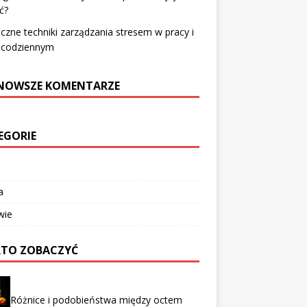
ć?
czne techniki zarządzania stresem w pracy i
u codziennym
NOWSZE KOMENTARZE
EGORIE
a
wie
TO ZOBACZYĆ
Różnice i podobieństwa między octem