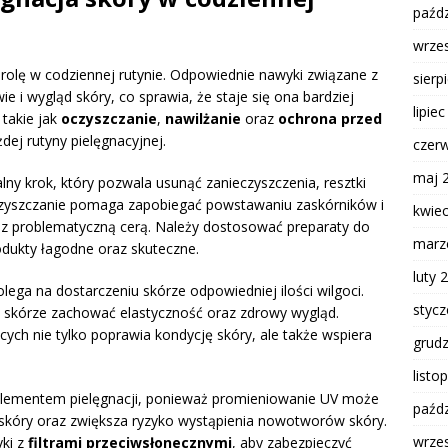
paźdz
wrze
 rolę w codziennej rutynie. Odpowiednie nawyki związane z
sierp
 i wygląd skóry, co sprawia, że staje się ona bardziej
lipie
 takie jak
oczyszczanie
,
nawilżanie
oraz
ochrona przed
dej rutyny pielęgnacyjnej.
czer
maj 
lny krok, który pozwala usunąć zanieczyszczenia, resztki
czyszczanie pomaga zapobiegać powstawaniu zaskórników i
kwie
b z problematyczną cerą. Należy dostosować preparaty do
marz
odukty łagodne oraz skuteczne.
luty 
olega na dostarczeniu skórze odpowiedniej ilości wilgoci.
styc
la skórze zachować elastyczność oraz zdrowy wygląd.
ch nie tylko poprawia kondycję skóry, ale także wspiera
grud
listo
elementem pielęgnacji, ponieważ promieniowanie UV może
paźdz
skóry oraz zwiększa ryzyko wystąpienia nowotworów skóry.
wrze
ki z
filtrami przeciwsłonecznymi
, aby zabezpieczyć