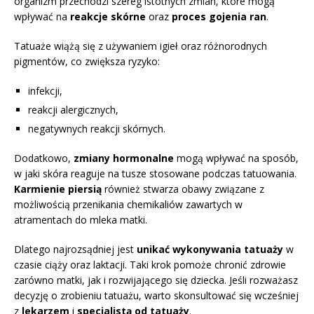
organizm przechodzi szereg istotnych zmian, które mogą
wpływać na
reakcje skórne
oraz
proces gojenia ran
.
Tatuaże wiążą się z używaniem igieł oraz różnorodnych
pigmentów, co zwiększa ryzyko:
infekcji,
reakcji alergicznych,
negatywnych reakcji skórnych.
Dodatkowo,
zmiany hormonalne
mogą wpływać na sposób,
w jaki skóra reaguje na tusze stosowane podczas tatuowania.
Karmienie piersią
również stwarza obawy związane z
możliwością przenikania chemikaliów zawartych w
atramentach do mleka matki.
Dlatego najrozsądniej jest
unikać wykonywania tatuaży
w
czasie ciąży oraz laktacji. Taki krok pomoże chronić zdrowie
zarówno matki, jak i rozwijającego się dziecka. Jeśli rozważasz
decyzję o zrobieniu tatuażu, warto skonsultować się wcześniej
z
lekarzem
i
specjalistą od tatuaży
.