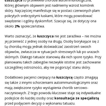
Łuszczyca
to przewlekła choroba autoimmunologiczna,
której głównym objawem jest nadmierny wzrost komórek
skóry. Najczęściej manifestuje się w postaci czerwonych plam
pokrytych srebrzystymi łuskami, które mogą powodować
swędzenie i ogólny dyskomfort. Szacuje się, że dotyczy ona
około
2%
społeczeństwa.
Warto zaznaczyć, że
łuszczyca
nie jest zaraźliwa – nie można
jej przenieść z jednej osoby na drugą. Osoby borykające się z
tą chorobą mogą jednak doświadczać zaostrzeń swoich
objawów, zwłaszcza w sytuacjach stresowych lub po urazach
skórnych. Dlatego tatuaże stanowią dla nich spore ryzyko. Przy
planowaniu takich zabiegów niezwykle istotne jest zachowanie
szczególnej ostrożności, aby nie pogorszyć stanu skóry.
Dodatkowo pacjenci cierpiący na
łuszczycę
często zmagają
się także z innymi schorzeniami autoimmunologicznymi oraz
mają zwiększone ryzyko wystąpienia chorób sercowo-
naczyniowych. Z tego powodu kluczowe staje się indywidualne
podejście do każdej osoby oraz
konsultacja ze specjalistą
przed podjęciem decyzji o wykonaniu tatuażu.