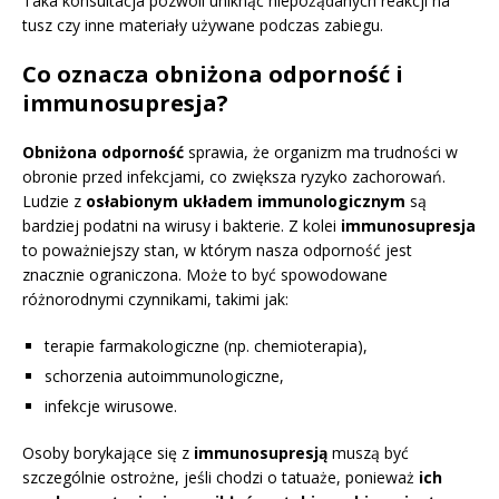
Taka konsultacja pozwoli uniknąć niepożądanych reakcji na
tusz czy inne materiały używane podczas zabiegu.
Co oznacza obniżona odporność i
immunosupresja?
Obniżona odporność
sprawia, że organizm ma trudności w
obronie przed infekcjami, co zwiększa ryzyko zachorowań.
Ludzie z
osłabionym układem immunologicznym
są
bardziej podatni na wirusy i bakterie. Z kolei
immunosupresja
to poważniejszy stan, w którym nasza odporność jest
znacznie ograniczona. Może to być spowodowane
różnorodnymi czynnikami, takimi jak:
terapie farmakologiczne (np. chemioterapia),
schorzenia autoimmunologiczne,
infekcje wirusowe.
Osoby borykające się z
immunosupresją
muszą być
szczególnie ostrożne, jeśli chodzi o tatuaże, ponieważ
ich