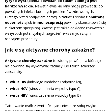
ryzyko wystąpienia powikłań po takim zabiegu jest
bardzo wysokie.
Nawet niewielkie rany mogą prowadzić do
poważnych infekcji lub innych problemów zdrowotnych.
Dlatego przed podjęciem decyzji o tatuażu osoby z
obniżoną
odpornością
lub
immunosupresją
powinny skonsultować się
z lekarzem specjalistą. Ważne jest także dokładne rozważenie
wszystkich potencjalnych zagrożeń związanych z tym
rodzajem procedury.
Jakie są aktywne choroby zakaźne?
Aktywne choroby zakaźne
to istotny powód, dla którego
nie powinno się wykonywać tatuaży. Do takich schorzeń
zalicza się:
wirus HIV
(ludzkiego niedoboru odporności),
wirus HCV
(wirus zapalenia wątroby typu C),
wirus HBV
(wirus zapalenia wątroby typu B).
Tatuowanie osób z tymi infekcjami niesie ze sobą ryzyko