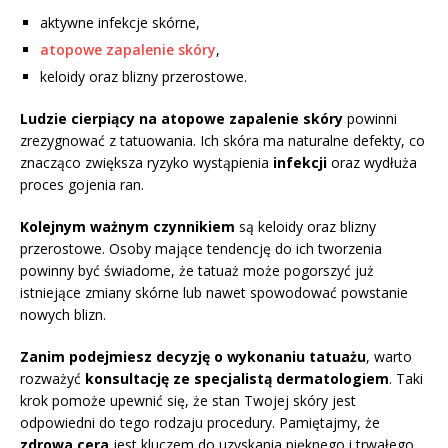
aktywne infekcje skórne,
atopowe zapalenie skóry
,
keloidy oraz blizny przerostowe.
Ludzie cierpiący na atopowe zapalenie skóry
powinni
zrezygnować z tatuowania. Ich skóra ma naturalne defekty, co
znacząco zwiększa ryzyko wystąpienia
infekcji
oraz wydłuża
proces gojenia ran.
Kolejnym ważnym czynnikiem
są keloidy oraz blizny
przerostowe. Osoby mające tendencję do ich tworzenia
powinny być świadome, że tatuaż może pogorszyć już
istniejące zmiany skórne lub nawet spowodować powstanie
nowych blizn.
Zanim podejmiesz decyzję o wykonaniu tatuażu
, warto
rozważyć
konsultację ze specjalistą dermatologiem
. Taki
krok pomoże upewnić się, że stan Twojej skóry jest
odpowiedni do tego rodzaju procedury. Pamiętajmy, że
zdrowa cera
jest kluczem do uzyskania pięknego i trwałego