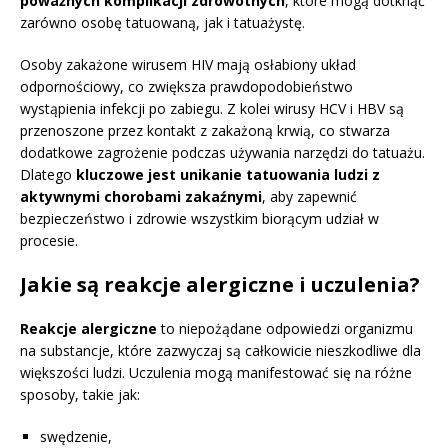
poważnych komplikacji zdrowotnych
, które mogą dotknąć
zarówno osobę tatuowaną, jak i tatuażystę.
Osoby zakażone wirusem HIV mają osłabiony układ
odpornościowy, co zwiększa prawdopodobieństwo
wystąpienia infekcji po zabiegu. Z kolei wirusy HCV i HBV są
przenoszone przez kontakt z zakażoną krwią, co stwarza
dodatkowe zagrożenie podczas używania narzędzi do tatuażu.
Dlatego
kluczowe jest unikanie tatuowania ludzi z
aktywnymi chorobami zakaźnymi
, aby zapewnić
bezpieczeństwo i zdrowie wszystkim biorącym udział w
procesie.
Jakie są reakcje alergiczne i uczulenia?
Reakcje alergiczne
to niepożądane odpowiedzi organizmu
na substancje, które zazwyczaj są całkowicie nieszkodliwe dla
większości ludzi. Uczulenia mogą manifestować się na różne
sposoby, takie jak:
swędzenie,