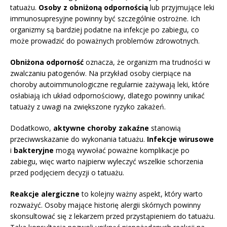
tatuażu.
Osoby z obniżoną odpornością
lub przyjmujące leki
immunosupresyjne powinny być szczególnie ostrożne. Ich
organizmy są bardziej podatne na infekcje po zabiegu, co
może prowadzić do poważnych problemów zdrowotnych.
Obniżona odporność
oznacza, że organizm ma trudności w
zwalczaniu patogenów. Na przykład osoby cierpiące na
choroby autoimmunologiczne regularnie zażywają leki, które
osłabiają ich układ odpornościowy, dlatego powinny unikać
tatuaży z uwagi na zwiększone ryzyko zakażeń.
Dodatkowo,
aktywne choroby zakaźne
stanowią
przeciwwskazanie do wykonania tatuażu.
Infekcje wirusowe
i
bakteryjne
mogą wywołać poważne komplikacje po
zabiegu, więc warto najpierw wyleczyć wszelkie schorzenia
przed podjęciem decyzji o tatuażu.
Reakcje alergiczne
to kolejny ważny aspekt, który warto
rozważyć. Osoby mające historię alergii skórnych powinny
skonsultować się z lekarzem przed przystąpieniem do tatuażu.