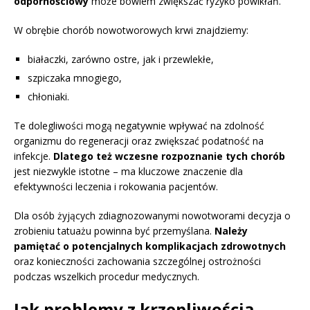
odpornościowy
może bowiem zwiększać ryzyko powikłań.
W obrębie chorób nowotworowych krwi znajdziemy:
białaczki, zarówno ostre, jak i przewlekłe,
szpiczaka mnogiego,
chłoniaki.
Te dolegliwości mogą negatywnie wpływać na zdolność
organizmu do regeneracji oraz zwiększać podatność na
infekcje.
Dlatego też wczesne rozpoznanie tych chorób
jest niezwykle istotne – ma kluczowe znaczenie dla
efektywności leczenia i rokowania pacjentów.
Dla osób żyjących zdiagnozowanymi nowotworami decyzja o
zrobieniu tatuażu powinna być przemyślana.
Należy
pamiętać o potencjalnych komplikacjach zdrowotnych
oraz konieczności zachowania szczególnej ostrożności
podczas wszelkich procedur medycznych.
Jak problemy z krzepliwością