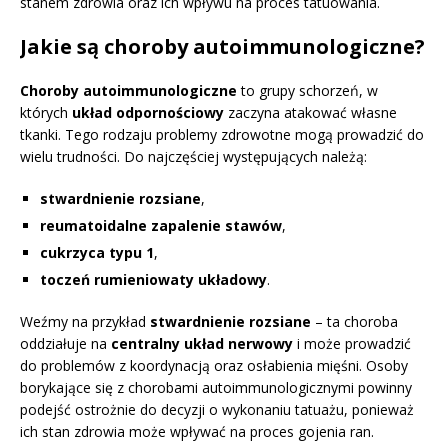
stanem zdrowia oraz ich wpływu na proces tatuowania.
Jakie są choroby autoimmunologiczne?
Choroby autoimmunologiczne
to grupy schorzeń, w
których
układ odpornościowy
zaczyna atakować własne
tkanki. Tego rodzaju problemy zdrowotne mogą prowadzić do
wielu trudności. Do najczęściej występujących należą:
stwardnienie rozsiane
,
reumatoidalne zapalenie stawów
,
cukrzyca typu 1
,
toczeń rumieniowaty układowy
.
Weźmy na przykład
stwardnienie rozsiane
– ta choroba
oddziałuje na
centralny układ nerwowy
i może prowadzić
do problemów z koordynacją oraz osłabienia mięśni. Osoby
borykające się z chorobami autoimmunologicznymi powinny
podejść ostrożnie do decyzji o wykonaniu tatuażu, ponieważ
ich stan zdrowia może wpływać na proces gojenia ran.