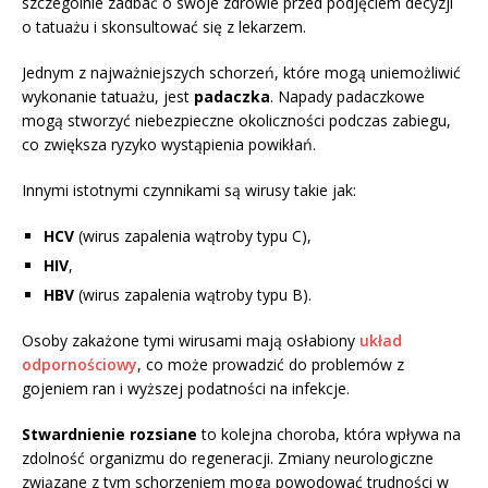
szczególnie zadbać o swoje zdrowie przed podjęciem decyzji
o tatuażu i skonsultować się z lekarzem.
Jednym z najważniejszych schorzeń, które mogą uniemożliwić
wykonanie tatuażu, jest
padaczka
. Napady padaczkowe
mogą stworzyć niebezpieczne okoliczności podczas zabiegu,
co zwiększa ryzyko wystąpienia powikłań.
Innymi istotnymi czynnikami są wirusy takie jak:
HCV
(wirus zapalenia wątroby typu C),
HIV
,
HBV
(wirus zapalenia wątroby typu B).
Osoby zakażone tymi wirusami mają osłabiony
układ
odpornościowy
, co może prowadzić do problemów z
gojeniem ran i wyższej podatności na infekcje.
Stwardnienie rozsiane
to kolejna choroba, która wpływa na
zdolność organizmu do regeneracji. Zmiany neurologiczne
związane z tym schorzeniem mogą powodować trudności w