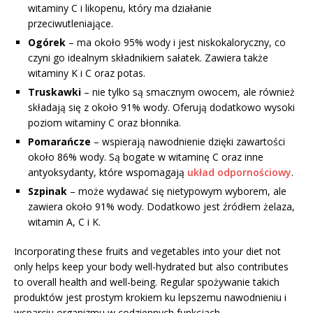
witaminy C i likopenu, który ma działanie
przeciwutleniające.
Ogórek
– ma około 95% wody i jest niskokaloryczny, co
czyni go idealnym składnikiem sałatek. Zawiera także
witaminy K i C oraz potas.
Truskawki
– nie tylko są smacznym owocem, ale również
składają się z około 91% wody. Oferują dodatkowo wysoki
poziom witaminy C oraz błonnika.
Pomarańcze
– wspierają nawodnienie dzięki zawartości
około 86% wody. Są bogate w witaminę C oraz inne
antyoksydanty, które wspomagają
układ odpornościowy
.
Szpinak
– może wydawać się nietypowym wyborem, ale
zawiera około 91% wody. Dodatkowo jest źródłem żelaza,
witamin A, C i K.
Incorporating these fruits and vegetables into your diet not
only helps keep your body well-hydrated but also contributes
to overall health and well-being. Regular spożywanie takich
produktów jest prostym krokiem ku lepszemu nawodnieniu i
wsparciu organizmu w codziennych funkcjach.