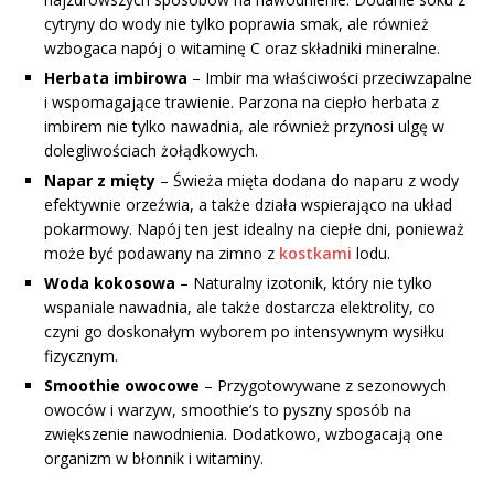
cytryny do wody nie tylko poprawia smak, ale również
wzbogaca napój o witaminę C oraz składniki mineralne.
Herbata imbirowa
– Imbir ma właściwości przeciwzapalne
i wspomagające trawienie. Parzona na ciepło herbata z
imbirem nie tylko nawadnia, ale również przynosi ulgę w
dolegliwościach żołądkowych.
Napar z mięty
– Świeża mięta dodana do naparu z wody
efektywnie orzeźwia, a także działa wspierająco na układ
pokarmowy. Napój ten jest idealny na ciepłe dni, ponieważ
może być podawany na zimno z
kostkami
lodu.
Woda kokosowa
– Naturalny izotonik, który nie tylko
wspaniale nawadnia, ale także dostarcza elektrolity, co
czyni go doskonałym wyborem po intensywnym wysiłku
fizycznym.
Smoothie owocowe
– Przygotowywane z sezonowych
owoców i warzyw, smoothie’s to pyszny sposób na
zwiększenie nawodnienia. Dodatkowo, wzbogacają one
organizm w błonnik i witaminy.