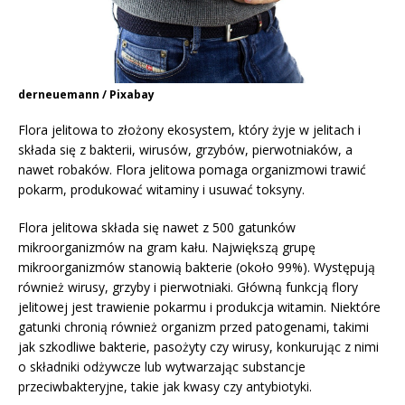
derneuemann / Pixabay
Flora jelitowa to złożony ekosystem, który żyje w jelitach i
składa się z bakterii, wirusów, grzybów, pierwotniaków, a
nawet robaków. Flora jelitowa pomaga organizmowi trawić
pokarm, produkować witaminy i usuwać toksyny.
Flora jelitowa składa się nawet z 500 gatunków
mikroorganizmów na gram kału. Największą grupę
mikroorganizmów stanowią bakterie (około 99%). Występują
również wirusy, grzyby i pierwotniaki. Główną funkcją flory
jelitowej jest trawienie pokarmu i produkcja witamin. Niektóre
gatunki chronią również organizm przed patogenami, takimi
jak szkodliwe bakterie, pasożyty czy wirusy, konkurując z nimi
o składniki odżywcze lub wytwarzając substancje
przeciwbakteryjne, takie jak kwasy czy antybiotyki.