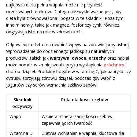
najlepsza dieta pełna wapnia może nie przynieść
oczekiwanych efektów. Dlatego niezwykle ważne jest, aby
dieta była zrównoważona i bogata w te składniki. Poza tym,
inne minerały, takie jak magnez, fosfor czy cynk, również
odgrywają istotną rolę w zdrowiu kości.
Odpowiednia dieta ma również wpływ na zdrowie jamy ustnej.
Wprowadzenie do codziennego jadłospisu naturalnych
produktów, takich jak
warzywa
,
owoce
,
orzechy
oraz nabiał,
może pomóc w zmniejszeniu ryzyka wystąpienia
próchnicy
i
chorób dziąseł. Produkty bogate w witaminę C, jak papryka czy
cytrusy, sprzyjają zdrowiu dziąseł, podczas gdy wapń z
jogurtów czy serów wzmacnia szkliwo zębów.
Składnik
Rola dla kości i zębów
odżywczy
Wapń
Wspiera mineralizację kości i zębów,
zapewniając ich twardość.
Witamina D
Ułatwia wchłanianie wapnia, kluczowa dla