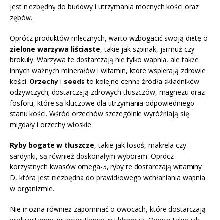
jest niezbędny do budowy i utrzymania mocnych kości oraz
zębów.
Oprócz produktów mlecznych, warto wzbogacić swoją dietę o
zielone warzywa liściaste
, takie jak szpinak, jarmuż czy
brokuły. Warzywa te dostarczają nie tylko wapnia, ale także
innych ważnych minerałów i witamin, które wspierają zdrowie
kości.
Orzechy
i
seeds
to kolejne cenne źródła składników
odżywczych; dostarczają zdrowych tłuszczów, magnezu oraz
fosforu, które są kluczowe dla utrzymania odpowiedniego
stanu kości. Wśród orzechów szczególnie wyróżniają się
migdały i orzechy włoskie.
Ryby bogate w tłuszcze
, takie jak łosoś, makrela czy
sardynki, są również doskonałym wyborem. Oprócz
korzystnych kwasów omega-3, ryby te dostarczają witaminy
D, która jest niezbędna do prawidłowego wchłaniania wapnia
w organizmie.
Nie można również zapominać o owocach, które dostarczają
wielu witamin, przeciwutleniaczy i błonnika. Owoce takie jak