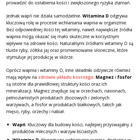
prowadzić do osłabienia kości i zwiększonego ryzyka złamań.
Jednak wapń nie działa samodzielnie.
Witamina D
odgrywa
kluczową rolę w procesie wchłaniania wapnia w organizmie.
Bez odpowiedniej ilości tej witaminy, nawet największe źródła
wapnia mogą okazać się mało skuteczne w korzystnym
wpływie na zdrowie kości. Naturalnymi źródłami witaminy D są
tłuste ryby, żółtka jaj oraz promieniowanie słoneczne, które
stymuluje jej produkcję w skórze.
Oprócz wapnia i witaminy D, inne składniki odżywcze również
mają wpływ na
zdrowie układu kostnego
.
Magnez
i
fosfor
są istotne dla prawidłowej struktury kości oraz ich
mineralizacji. Magnez znajduje się w orzechach, nasionach,
pełnoziarnistych produktach zbożowych i zielonych
warzywach, a fosfor w produktach białkowych, takich jak
mięso, ryby, orzechy i nabiał.
Wapń
: Kluczowy dla budowy kości, najlepiej przyswajalny z
produktów mlecznych i warzyw liściastych.
Witamina D
: Wspomaga wchłanianie wapnia, dostępna w