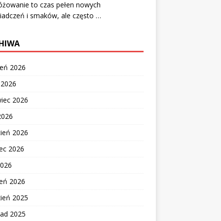
óżowanie to czas pełen nowych
iadczeń i smaków, ale często …
HIWA
ień 2026
c 2026
wiec 2026
2026
cień 2026
ec 2026
2026
zeń 2026
zień 2025
pad 2025