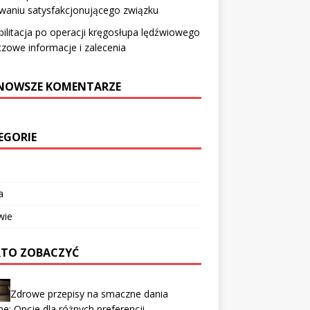
waniu satysfakcjonującego związku
ilitacja po operacji kręgosłupa lędźwiowego
czowe informacje i zalecenia
NOWSZE KOMENTARZE
EGORIE
a
wie
TO ZOBACZYĆ
Zdrowe przepisy na smaczne dania
e: Opcje dla różnych preferencji