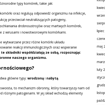
żnorodne typy komórek, takie jak:
kwie
 komórki oraz regulują odpowiedź organizmu na infekcje,
wrze
kcję przeciwciał neutralizujących patogeny,
sierp
pochłaniania drobnoustrojów oraz martwych komórek,
lipie
ce z wirusami i nowotworowymi komórkami.
czer
jne wytwarzane przez różne komórki układu
maj 
nowanie reakcji immunologicznych oraz wspieranie
te składniki współdziałają ze sobą, rozpoznając
kwie
bronne naszego organizmu.
marz
pornościowego?
luty 
styc
 dwa główne typy:
wrodzoną
i
nabytą
.
grud
ieswoista, to mechanizm obronny, który towarzyszy nam od
listo
rzed różnymi patogenami. W jej skład wchodzą elementy
paźdz