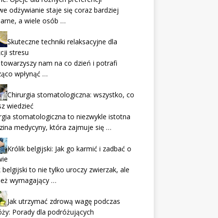
e odżywianie staje się coraz bardziej
arne, a wiele osób …
Skuteczne techniki relaksacyjne dla
cji stresu
 towarzyszy nam na co dzień i potrafi
ząco wpłynąć …
Chirurgia stomatologiczna: wszystko, co
z wiedzieć
rgia stomatologiczna to niezwykle istotna
zina medycyny, która zajmuje się …
Królik belgijski: Jak go karmić i zadbać o
wie
k belgijski to nie tylko uroczy zwierzak, ale
ież wymagający …
Jak utrzymać zdrową wagę podczas
ży: Porady dla podróżujących