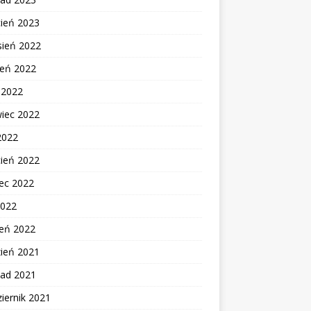
cień 2023
sień 2022
ień 2022
c 2022
wiec 2022
2022
cień 2022
ec 2022
2022
zeń 2022
zień 2021
pad 2021
iernik 2021