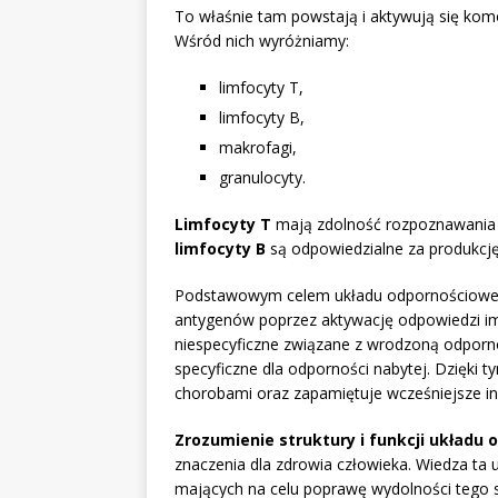
To właśnie tam powstają i aktywują się kom
Wśród nich wyróżniamy:
limfocyty T,
limfocyty B,
makrofagi,
granulocyty.
Limfocyty T
mają zdolność rozpoznawania z
limfocyty B
są odpowiedzialne za produkcję 
Podstawowym celem układu odpornościowe
antygenów poprzez aktywację odpowiedzi imm
niespecyficzne związane z wrodzoną odporn
specyficzne dla odporności nabytej. Dzięki t
chorobami oraz zapamiętuje wcześniejsze inf
Zrozumienie struktury i funkcji układu
znaczenia dla zdrowia człowieka. Wiedza ta 
mających na celu poprawę wydolności tego s