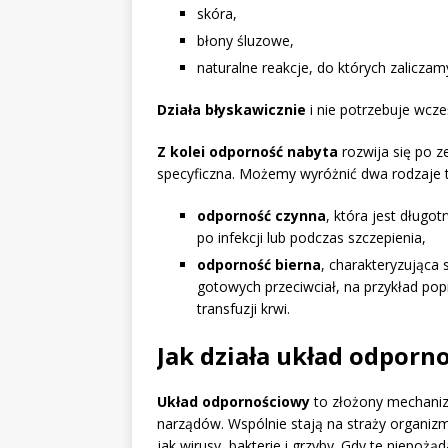
skóra,
błony śluzowe,
naturalne reakcje, do których zaliczamy
Działa błyskawicznie
i nie potrzebuje wcz
Z kolei odporność nabyta
rozwija się po ze
specyficzna. Możemy wyróżnić dwa rodzaje t
odporność czynna
, która jest długo
po infekcji lub podczas szczepienia,
odporność bierna
, charakteryzująca
gotowych przeciwciał, na przykład pop
transfuzji krwi.
Jak działa układ odporn
Układ odpornościowy
to złożony mechanizm
narządów. Wspólnie stają na straży organiz
jak wirusy, bakterie i grzyby. Gdy te niepo