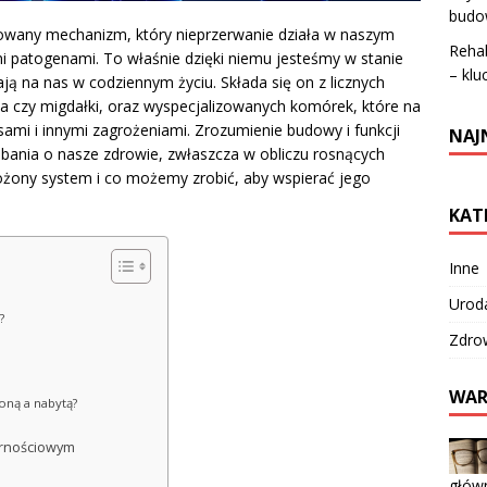
budo
owany mechanizm, który nieprzerwanie działa w naszym
Rehab
i patogenami. To właśnie dzięki niemu jesteśmy w stanie
– klu
ają na nas w codziennym życiu. Składa się on z licznych
na czy migdałki, oraz wyspecjalizowanych komórek, które na
sami i innymi zagrożeniami. Zrozumienie budowy i funkcji
NAJ
bania o nasze zdrowie, zwłaszcza w obliczu rosnących
złożony system i co możemy zrobić, aby wspierać jego
KAT
Inne
Urod
?
Zdro
WAR
oną a nabytą?
ornościowym
główn