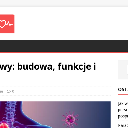
wy: budowa, funkcje i
OST
ie
0
Jak w
perso
posp
Parad