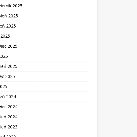
iernik 2025
sień 2025
ień 2025
c 2025
wiec 2025
2025
cień 2025
ec 2025
2025
ień 2024
wiec 2024
cień 2024
zień 2023
pad 2023