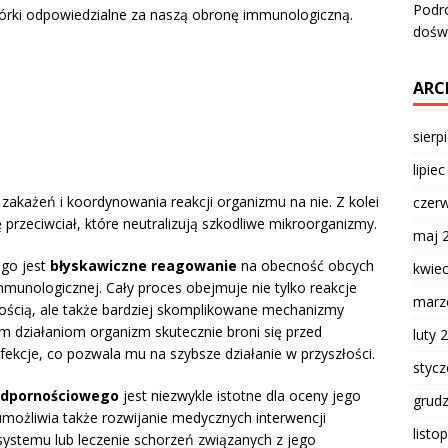
Podr
órki odpowiedzialne za naszą obronę immunologiczną.
dośw
ARC
sierp
lipie
akażeń i koordynowania reakcji organizmu na nie. Z kolei
czer
przeciwciał, które neutralizują szkodliwe mikroorganizmy.
maj 
go jest
błyskawiczne reagowanie
na obecność obcych
kwie
unologicznej. Cały proces obejmuje nie tylko reakcje
marz
ością, ale także bardziej skomplikowane mechanizmy
ym działaniom organizm skutecznie broni się przed
luty 
ekcje, co pozwala mu na szybsze działanie w przyszłości.
styc
 odpornościowego
jest niezwykle istotne dla oceny jego
grud
umożliwia także rozwijanie medycznych interwencji
listo
ystemu lub leczenie schorzeń związanych z jego