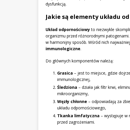
dysfunkcją.
Jakie są elementy układu o
Układ odpornościowy
to niezwykle skompli
organizmu przed różnorodnymi patogenami. S
w harmonijny sposób. Wśród nich najważnie
immunologiczne
.
Do głównych komponentów należą:
Grasica
– jest to miejsce, gdzie dojr
immunologicznej,
Śledziona
– działa jak filtr krwi, elim
mikroorganizmy,
Węzły chłonne
– odpowiadają za zbie
układu odpornościowego,
Tkanka limfatyczna
– występuje w r
przed zagrożeniami.