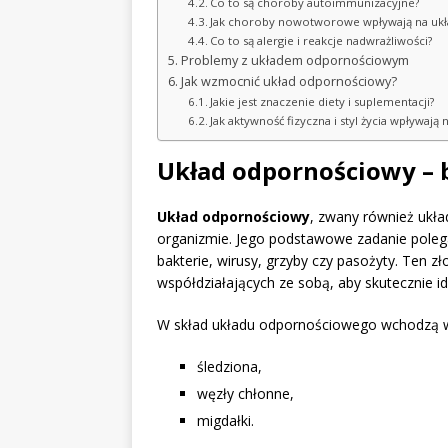
Co to są choroby autoimmunizacyjne?
Jak choroby nowotworowe wpływają na uk
Co to są alergie i reakcje nadwrażliwości?
Problemy z układem odpornościowym
Jak wzmocnić układ odpornościowy?
Jakie jest znaczenie diety i suplementacji?
Jak aktywność fizyczna i styl życia wpływaj
Układ odpornościowy – 
Układ odpornościowy
, zwany również ukł
organizmie. Jego podstawowe zadanie poleg
bakterie, wirusy, grzyby czy pasożyty. Ten z
współdziałających ze sobą, aby skutecznie i
W skład układu odpornościowego wchodzą waż
śledziona,
węzły chłonne,
migdałki.