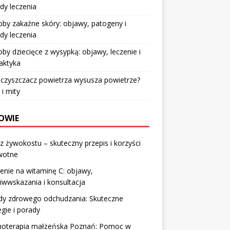
dy leczenia
by zakaźne skóry: objawy, patogeny i
dy leczenia
by dziecięce z wysypką: objawy, leczenie i
laktyka
czyszczacz powietrza wysusza powietrze?
 i mity
OWIE
z żywokostu – skuteczny przepis i korzyści
wotne
enie na witaminę C: objawy,
iwwskazania i konsultacja
dy zdrowego odchudzania: Skuteczne
egie i porady
hoterapia małżeńska Poznań: Pomoc w