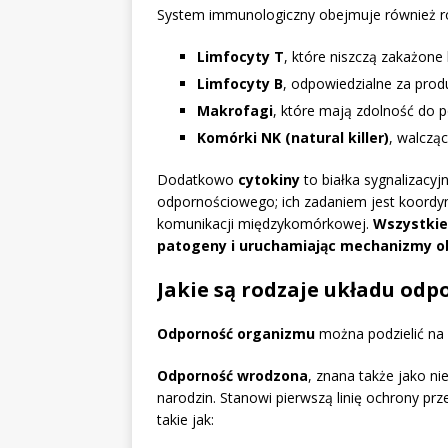
System immunologiczny obejmuje również ró
Limfocyty T
, które niszczą zakażone
Limfocyty B
, odpowiedzialne za produ
Makrofagi
, które mają zdolność do 
Komórki NK (natural killer)
, walczą
Dodatkowo
cytokiny
to białka sygnalizacy
odpornościowego; ich zadaniem jest koordy
komunikacji międzykomórkowej.
Wszystkie 
patogeny i uruchamiając mechanizmy o
Jakie są rodzaje układu od
Odporność organizmu
można podzielić na
Odporność wrodzona
, znana także jako n
narodzin. Stanowi pierwszą linię ochrony p
takie jak: