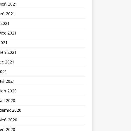
sień 2021
ień 2021
c 2021
wiec 2021
2021
cień 2021
ec 2021
2021
zeń 2021
zień 2020
pad 2020
iernik 2020
sień 2020
ień 2020