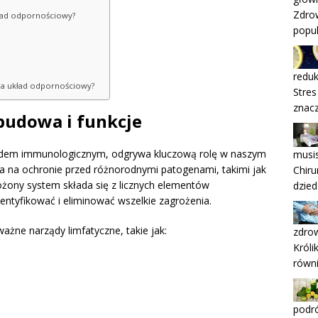
Zdrow
ład odpornościowy?
popul
reduk
ą na układ odpornościowy?
Stres
znac
budowa i funkcje
adem immunologicznym, odgrywa kluczową rolę w naszym
musis
a na ochronie przed różnorodnymi patogenami, takimi jak
Chiru
łożony system składa się z licznych elementów
dzied
dentyfikować i eliminować wszelkie zagrożenia.
ne narządy limfatyczne, takie jak:
zdro
Króli
równ
podró