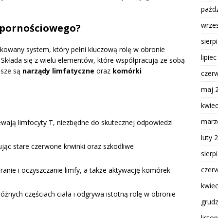
paźdz
wrze
dpornościowego?
sierp
kowany system, który pełni kluczową rolę w obronie
lipie
kłada się z wielu elementów, które współpracują ze sobą
jsze są
narządy limfatyczne
oraz
komórki
czer
maj 
kwie
marz
zewają limfocyty T, niezbędne do skutecznej odpowiedzi
luty 
inując stare czerwone krwinki oraz szkodliwe
sierp
czer
ranie i oczyszczanie limfy, a także aktywację komórek
kwie
óżnych częściach ciała i odgrywa istotną rolę w obronie
grud
listo