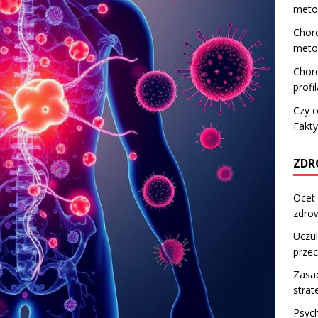
meto
Choro
meto
Choro
profi
Czy o
Fakty
ZDR
Ocet 
zdro
Uczul
przec
Zasa
strat
Psyc