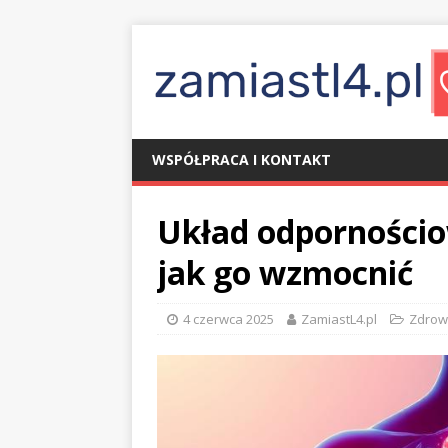
WSPÓŁPRACA I KONTAKT
Układ odpornościo
jak go wzmocnić
4 czerwca 2025
ZamiastL4.pl
Zdrow