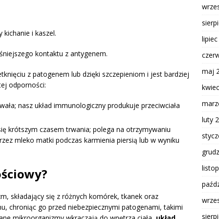
wrze
sierp
 kichanie i kaszel.
lipie
eśniejszego kontaktu z antygenem.
czer
maj 
tknięciu z patogenem lub dzięki szczepieniom i jest bardziej
ej odporności:
kwie
marz
trwała; nasz układ immunologiczny produkuje przeciwciała
luty 
 się krótszym czasem trwania; polega na otrzymywaniu
styc
rzez mleko matki podczas karmienia piersią lub w wyniku
grud
listo
ościowy?
paźdz
, składający się z różnych komórek, tkanek oraz
wrze
mu, chroniąc go przed niebezpiecznymi patogenami, takimi
sierp
żądane mikroorganizmy wkraczają do wnętrza ciała,
układ