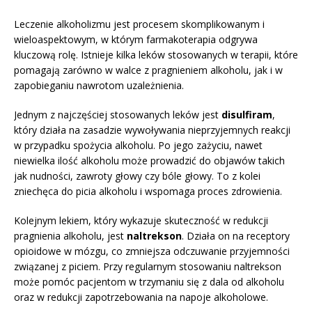
Leczenie alkoholizmu jest procesem skomplikowanym i
wieloaspektowym, w którym farmakoterapia odgrywa
kluczową rolę. Istnieje kilka leków stosowanych w terapii, które
pomagają zarówno w walce z pragnieniem alkoholu, jak i w
zapobieganiu nawrotom uzależnienia.
Jednym z najczęściej stosowanych leków jest
disulfiram
,
który działa na zasadzie wywoływania nieprzyjemnych reakcji
w przypadku spożycia alkoholu. Po jego zażyciu, nawet
niewielka ilość alkoholu może prowadzić do objawów takich
jak nudności, zawroty głowy czy bóle głowy. To z kolei
zniechęca do picia alkoholu i wspomaga proces zdrowienia.
Kolejnym lekiem, który wykazuje skuteczność w redukcji
pragnienia alkoholu, jest
naltrekson
. Działa on na receptory
opioidowe w mózgu, co zmniejsza odczuwanie przyjemności
związanej z piciem. Przy regularnym stosowaniu naltrekson
może pomóc pacjentom w trzymaniu się z dala od alkoholu
oraz w redukcji zapotrzebowania na napoje alkoholowe.