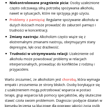
Niekontrolowane pragnienie picia:
Osoby uzależnione
często odczuwają silną potrzebę spożywania alkoholu,
nawet w sytuacjach, które nie sprzyjają jego użyciu.
Problemy z pamięcią
:
Regularne spożywanie alkoholu w
dużych ilościach może prowadzić do zaburzeń pamięci i
trudności w koncentracji.
Zmiany nastroju:
Alkoholizm często wiąże się z
ekstremalnymi zmianami nastroju, obejmującymi stany
depresyjne, lęki oraz drażliwość.
Trudności w utrzymywaniu relacji:
Uzależnienie od
alkoholu może powodować problemy w relacjach
interpersonalnych, prowadząc do konfliktów z rodziną i
przyjaciółmi.
Warto zrozumieć, że alkoholizm jest
chorobą
, która wymaga
empatii i zrozumienia ze strony bliskich. Osoby borykające się
z uzależnieniem mogą potrzebować wsparcia w postaci
terapii, grup wsparcia lub pomocy specjalistów, aby skutecznie
stawić czoła swoim problemom. Diagnoza i podjęcie działań w
kierunku leczenia są kluczowe dla poprawy jakości życia osób