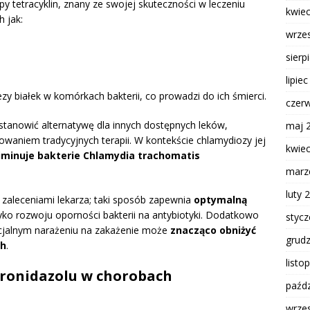
py tetracyklin, znany ze swojej skuteczności w leczeniu
kwie
 jak:
wrze
sierp
lipie
ezy białek w komórkach bakterii, co prowadzi do ich śmierci.
czer
tanowić alternatywę dla innych dostępnych leków,
maj 
rowaniem tradycyjnych terapii. W kontekście chlamydiozy jej
kwie
iminuje bakterie Chlamydia trachomatis
marz
luty 
 zaleceniami lekarza; taki sposób zapewnia
optymalną
yko rozwoju oporności bakterii na antybiotyki. Dodatkowo
styc
ncjalnym narażeniu na zakażenie może
znacząco obniżyć
grud
ch
.
listo
tronidazolu w chorobach
paźdz
wrze