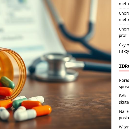
meto
Choro
meto
Choro
profi
Czy o
Fakty
ZDR
Porad
spos
Bóle 
skute
Najle
pośl
Witam