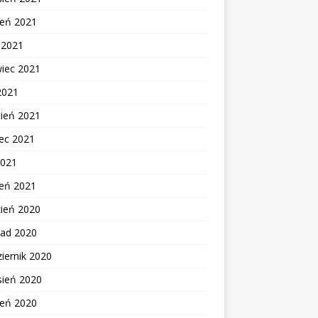
ień 2021
c 2021
wiec 2021
2021
cień 2021
ec 2021
2021
zeń 2021
zień 2020
pad 2020
iernik 2020
sień 2020
ień 2020