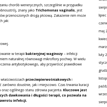
zaniu chorób wenerycznych, szczególnie w przypadku
sierp
robnoustrój, znany jako
Trichomonas vaginalis
, jest
lipie
nów przenoszonych drogą płciową. Zakażenie nim może
h jak:
czer
maj 
kwie
wowej.
marz
owanie w terapii
bakteryjnej waginozy
– infekcji
luty 
iem naturalnej równowagi mikroflory pochwy. W wielu
styc
leczenia antybiotykowego, aby przywrócić prawidłowe
grud
listo
o właściwościach
przeciwpierwotniakowych
i
 zarówno doustnie, jak i miejscowo. Czas trwania kuracji
paźdz
ia oraz ogólnego stanu zdrowia pacjenta.
Kluczowe jest
wrze
cych dawkowania i długości terapii, co pozwala na
awrotu infekcji.
sierp