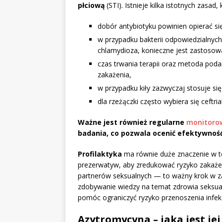
płciową
(STI). Istnieje kilka istotnych zasad
dobór antybiotyku powinien opierać si
w przypadku bakterii odpowiedzialnych
chlamydioza, konieczne jest zastosow
czas trwania terapii oraz metoda podan
zakażenia,
w przypadku kiły zazwyczaj stosuje się 
dla rzeżączki często wybiera się ceftri
Ważne jest również regularne
monitorow
badania, co pozwala ocenić efektywność
Profilaktyka
ma równie duże znaczenie w te
prezerwatyw, aby zredukować ryzyko zakaż
partnerów seksualnych — to ważny krok w za
zdobywanie wiedzy na temat zdrowia seksua
pomóc ograniczyć ryzyko przenoszenia infekc
Azytromycyna – jaka jest je