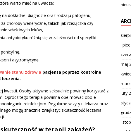
, które warto mieć na uwadze:
nieus
ę na dokładnej diagnozie oraz rodzaju patogenu,
ARC
 za choroby weneryczne, takich jak rzeżączka czy
anie właściwych leków,
sierp
ia antybiotyku różnią się w zależności od specyfiki
lipie
penicylinę,
czer
akson i azytromycynę.
maj 
anie stanu zdrowia
pacjenta poprzez kontrolne
kwie
 leczenia.
marz
j kwestii. Osoby aktywne seksualnie powinny korzystać z
luty 
eń. Oprócz tego terapia powinna obejmować oboje
styc
pobieganiu reinfekcjom. Regularne wizyty u lekarza oraz
lnego mogą znacznie zwiększyć skuteczność leczenia i
grud
ji.
listo
j skuteczność w terapii zakażeń?