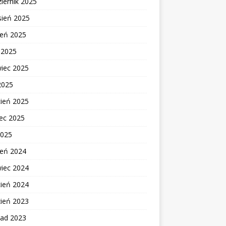
iernik 2025
sień 2025
ień 2025
c 2025
wiec 2025
2025
cień 2025
ec 2025
2025
ień 2024
wiec 2024
cień 2024
zień 2023
pad 2023