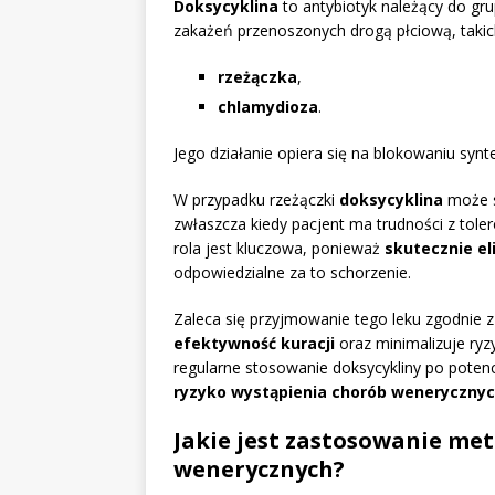
Doksycyklina
to antybiotyk należący do gru
zakażeń przenoszonych drogą płciową, takich
rzeżączka
,
chlamydioza
.
Jego działanie opiera się na blokowaniu synt
W przypadku rzeżączki
doksycyklina
może s
zwłaszcza kiedy pacjent ma trudności z tole
rola jest kluczowa, ponieważ
skutecznie el
odpowiedzialne za to schorzenie.
Zaleca się przyjmowanie tego leku zgodnie z
efektywność kuracji
oraz minimalizuje ryz
regularne stosowanie doksycykliny po pote
ryzyko wystąpienia chorób weneryczny
Jakie jest zastosowanie me
wenerycznych?