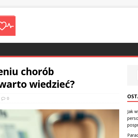
eniu chorób
warto wiedzieć?
OST
0
Jak w
perso
posp
Parad