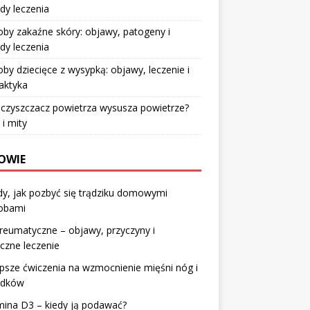
dy leczenia
by zakaźne skóry: objawy, patogeny i
dy leczenia
by dziecięce z wysypką: objawy, leczenie i
laktyka
czyszczacz powietrza wysusza powietrze?
 i mity
OWIE
y, jak pozbyć się trądziku domowymi
obami
reumatyczne – objawy, przyczyny i
czne leczenie
psze ćwiczenia na wzmocnienie mięśni nóg i
adków
ina D3 – kiedy ją podawać?