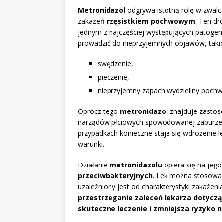
Metronidazol
odgrywa istotną rolę w zwalc
zakażeń
rzęsistkiem pochwowym
. Ten d
jednym z najczęściej występujących patoge
prowadzić do nieprzyjemnych objawów, takic
swędzenie,
pieczenie,
nieprzyjemny zapach wydzieliny poch
Oprócz tego
metronidazol
znajduje zastos
narządów płciowych spowodowanej zaburzen
przypadkach konieczne staje się wdrożenie 
warunki.
Działanie
metronidazolu
opiera się na jeg
przeciwbakteryjnych
. Lek można stosować
uzależniony jest od charakterystyki zakażen
przestrzeganie zaleceń lekarza dotyczą
skuteczne leczenie i zmniejsza ryzyko n