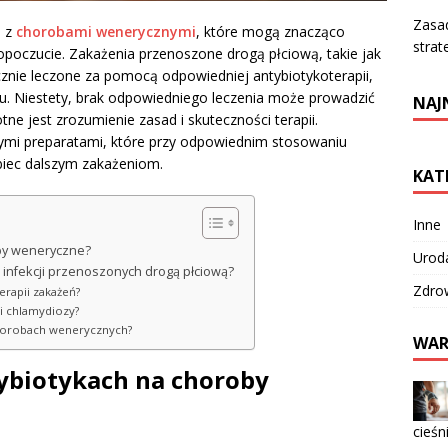
Zasa
e z
chorobami wenerycznymi
, które mogą znacząco
strat
poczucie. Zakażenia przenoszone drogą płciową, takie jak
znie leczone za pomocą odpowiedniej antybiotykoterapii,
ku. Niestety, brak odpowiedniego leczenia może prowadzić
NAJ
ne jest zrozumienie zasad i skuteczności terapii.
mi preparatami, które przy odpowiednim stosowaniu
iec dalszym zakażeniom.
KAT
Inne
oby weneryczne?
Urod
u infekcji przenoszonych drogą płciową?
Zdro
erapii zakażeń?
 i chlamydiozy?
chorobach wenerycznych?
WAR
tybiotykach na choroby
cieśn