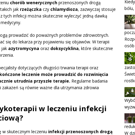
Kiedy
zeniu
chorób wenerycznych
przenoszonych drogą
bólu,
takich jak
rzeżączka
czy
chlamydioza
, zazwyczaj stosuje
 z tych infekcji można skutecznie wyleczyć jedną dawką
j medycyny.
pocz
mogą prowadzić do poważnych problemów zdrowotnych.
Rozpo
dać się do lekarza przy pojawieniu się objawów. W terapii
osób
e jak
azytromycyna
oraz
doksycyklina
, które skutecznie
rzenia.
zast
ecjalisty dotyczących długości trwania terapii oraz
Świet
kończone leczenie może prowadzić do rozwinięcia
rostk
acznie utrudnia przyszłe terapie.
Regularne badania
ki zakażeń są równie ważne dla utrzymania zdrowia
Wybó
ykoterapii w leczeniu infekcji
wyzw
ciową?
reduk
ę w skutecznym leczeniu
infekcji przenoszonych drogą
W dzi