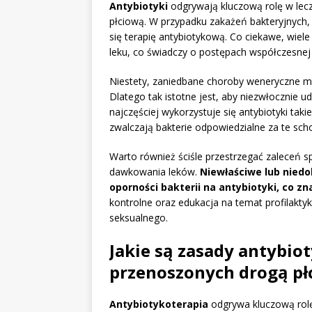
Antybiotyki
odgrywają kluczową rolę w lec
płciową. W przypadku zakażeń bakteryjnych, 
się terapię antybiotykową. Co ciekawe, wiele
leku, co świadczy o postępach współczesne
Niestety, zaniedbane choroby weneryczne 
Dlatego tak istotne jest, aby niezwłocznie u
najczęściej wykorzystuje się antybiotyki taki
zwalczają bakterie odpowiedzialne za te scho
Warto również ściśle przestrzegać zaleceń sp
dawkowania leków.
Niewłaściwe lub niedo
oporności bakterii na antybiotyki, co zn
kontrolne oraz edukacja na temat profilakty
seksualnego.
Jakie są zasady antybiot
przenoszonych drogą pł
Antybiotykoterapia
odgrywa kluczową rol