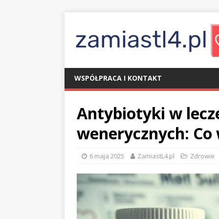
WSPÓŁPRACA I KONTAKT
Antybiotyki w lecz
wenerycznych: Co 
6 maja 2025
ZamiastL4.pl
Zdrowie