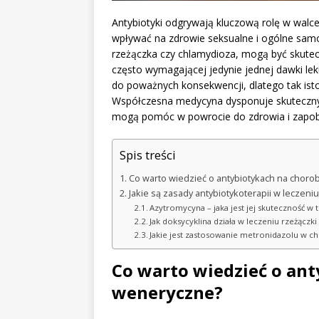
Antybiotyki odgrywają kluczową rolę w walc
wpływać na zdrowie seksualne i ogólne samo
rzeżączka czy chlamydioza, mogą być skutec
często wymagającej jedynie jednej dawki le
do poważnych konsekwencji, dlatego tak istot
Współczesna medycyna dysponuje skuteczny
mogą pomóc w powrocie do zdrowia i zapob
Spis treści
Co warto wiedzieć o antybiotykach na chor
Jakie są zasady antybiotykoterapii w leczeni
Azytromycyna – jaka jest jej skuteczność w t
Jak doksycyklina działa w leczeniu rzeżączki
Jakie jest zastosowanie metronidazolu w 
Co warto wiedzieć o an
weneryczne?