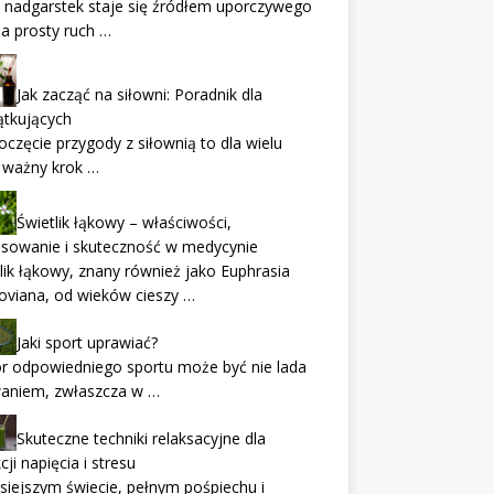
 nadgarstek staje się źródłem uporczywego
 a prosty ruch …
Jak zacząć na siłowni: Poradnik dla
ątkujących
częcie przygody z siłownią to dla wielu
 ważny krok …
Świetlik łąkowy – właściwości,
osowanie i skuteczność w medycynie
lik łąkowy, znany również jako Euphrasia
oviana, od wieków cieszy …
Jaki sport uprawiać?
r odpowiedniego sportu może być nie lada
aniem, zwłaszcza w …
Skuteczne techniki relaksacyjne dla
cji napięcia i stresu
siejszym świecie, pełnym pośpiechu i