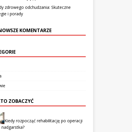
dy zdrowego odchudzania: Skuteczne
egie i porady
NOWSZE KOMENTARZE
EGORIE
a
wie
TO ZOBACZYĆ
Kiedy rozpocząć rehabilitację po operacji
i nadgarstka?