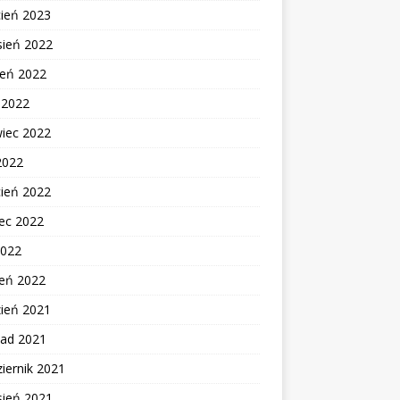
cień 2023
sień 2022
ień 2022
c 2022
wiec 2022
2022
cień 2022
ec 2022
2022
zeń 2022
zień 2021
pad 2021
iernik 2021
sień 2021