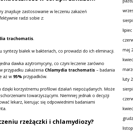
paźdz
wrze
óry znajduje zastosowanie w leczeniu zakażeń
ektywnie radzi sobie z:
sierp
lipie
ia trachomatis
.
czer
maj 
syntezy białek w bakteriach, co prowadzi do ich eliminacji.
kwie
jedna dawka azytromycyny, co czyni leczenie zarówno
marz
 w przypadku zakażenia
Chlamydia trachomatis
– badania
ie aż w
95%
przypadków.
luty 
sierp
m dzięki korzystnemu profilowi działań niepożądanych. Może
schorzeniami towarzyszącymi. Niemniej jednak o decyzji
czer
ować lekarz, kierując się odpowiednimi badaniami
kwie
nta.
grud
czeniu rzeżączki i chlamydiozy?
listo